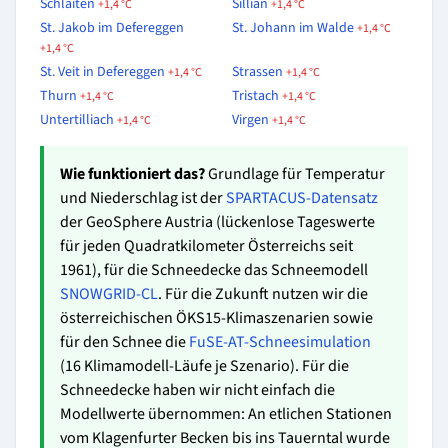
Schlaiten
Sillian
+1,4 °C
+1,4 °C
St. Jakob im Defereggen
St. Johann im Walde
+1,4 °C
+1,4 °C
St. Veit in Defereggen
Strassen
+1,4 °C
+1,4 °C
Thurn
Tristach
+1,4 °C
+1,4 °C
Untertilliach
Virgen
+1,4 °C
+1,4 °C
Wie funktioniert das?
Grundlage für Temperatur
und Niederschlag ist der
SPARTACUS-Datensatz
der GeoSphere Austria (lückenlose Tageswerte
für jeden Quadratkilometer Österreichs seit
1961), für die Schneedecke das Schneemodell
SNOWGRID-CL
. Für die Zukunft nutzen wir die
österreichischen ÖKS15-Klimaszenarien sowie
für den Schnee die
FuSE-AT-Schneesimulation
(16 Klimamodell-Läufe je Szenario). Für die
Schneedecke haben wir nicht einfach die
Modellwerte übernommen: An etlichen Stationen
vom Klagenfurter Becken bis ins Tauerntal wurde