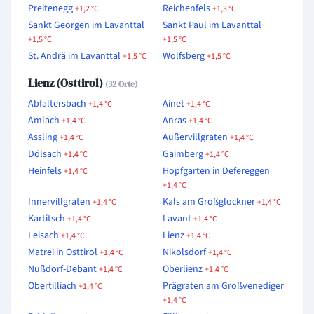
Preitenegg
Reichenfels
+1,2 °C
+1,3 °C
Sankt Georgen im Lavanttal
Sankt Paul im Lavanttal
+1,5 °C
+1,5 °C
St. Andrä im Lavanttal
Wolfsberg
+1,5 °C
+1,5 °C
Lienz (Osttirol)
(32 Orte)
Abfaltersbach
Ainet
+1,4 °C
+1,4 °C
Amlach
Anras
+1,4 °C
+1,4 °C
Assling
Außervillgraten
+1,4 °C
+1,4 °C
Dölsach
Gaimberg
+1,4 °C
+1,4 °C
Heinfels
Hopfgarten in Defereggen
+1,4 °C
+1,4 °C
Innervillgraten
Kals am Großglockner
+1,4 °C
+1,4 °C
Kartitsch
Lavant
+1,4 °C
+1,4 °C
Leisach
Lienz
+1,4 °C
+1,4 °C
Matrei in Osttirol
Nikolsdorf
+1,4 °C
+1,4 °C
Nußdorf-Debant
Oberlienz
+1,4 °C
+1,4 °C
Obertilliach
Prägraten am Großvenediger
+1,4 °C
+1,4 °C