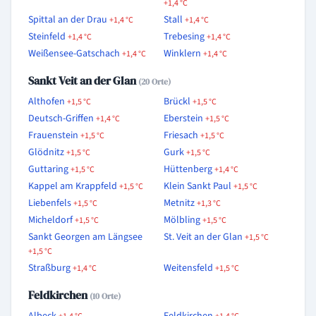
+1,4 °C
Spittal an der Drau
Stall
+1,4 °C
+1,4 °C
Steinfeld
Trebesing
+1,4 °C
+1,4 °C
Weißensee-Gatschach
Winklern
+1,4 °C
+1,4 °C
Sankt Veit an der Glan
(20 Orte)
Althofen
Brückl
+1,5 °C
+1,5 °C
Deutsch-Griffen
Eberstein
+1,4 °C
+1,5 °C
Frauenstein
Friesach
+1,5 °C
+1,5 °C
Glödnitz
Gurk
+1,5 °C
+1,5 °C
Guttaring
Hüttenberg
+1,5 °C
+1,4 °C
Kappel am Krappfeld
Klein Sankt Paul
+1,5 °C
+1,5 °C
Liebenfels
Metnitz
+1,5 °C
+1,3 °C
Micheldorf
Mölbling
+1,5 °C
+1,5 °C
Sankt Georgen am Längsee
St. Veit an der Glan
+1,5 °C
+1,5 °C
Straßburg
Weitensfeld
+1,4 °C
+1,5 °C
Feldkirchen
(10 Orte)