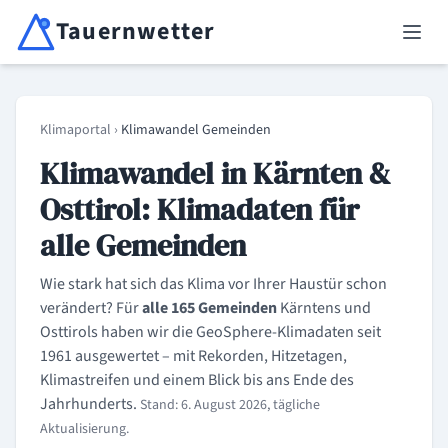
Tauernwetter
Unabhängiger Wetterdienst für Kärnten, Osttirol & Alpenregion
Haup
Klimaportal
›
Klimawandel Gemeinden
Klimawandel in Kärnten &
Osttirol: Klimadaten für
alle Gemeinden
Wie stark hat sich das Klima vor Ihrer Haustür schon
verändert? Für
alle 165 Gemeinden
Kärntens und
Osttirols haben wir die GeoSphere-Klimadaten seit
1961 ausgewertet – mit Rekorden, Hitzetagen,
Klimastreifen und einem Blick bis ans Ende des
Jahrhunderts.
Stand: 6. August 2026, tägliche
Aktualisierung.