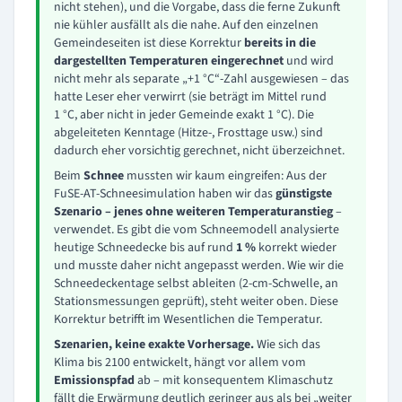
nicht stehen), und die Vorgabe, dass die ferne Zukunft
nie kühler ausfällt als die nahe. Auf den einzelnen
Gemeindeseiten ist diese Korrektur
bereits in die
dargestellten Temperaturen eingerechnet
und wird
nicht mehr als separate „+1 °C“-Zahl ausgewiesen – das
hatte Leser eher verwirrt (sie beträgt im Mittel rund
1 °C, aber nicht in jeder Gemeinde exakt 1 °C). Die
abgeleiteten Kenntage (Hitze-, Frosttage usw.) sind
dadurch eher vorsichtig gerechnet, nicht überzeichnet.
Beim
Schnee
mussten wir kaum eingreifen: Aus der
FuSE-AT-Schneesimulation haben wir das
günstigste
Szenario – jenes ohne weiteren Temperaturanstieg
–
verwendet. Es gibt die vom Schneemodell analysierte
heutige Schneedecke bis auf rund
1 %
korrekt wieder
und musste daher nicht angepasst werden. Wie wir die
Schneedeckentage selbst ableiten (2-cm-Schwelle, an
Stationsmessungen geprüft), steht weiter oben. Diese
Korrektur betrifft im Wesentlichen die Temperatur.
Szenarien, keine exakte Vorhersage.
Wie sich das
Klima bis 2100 entwickelt, hängt vor allem vom
Emissionspfad
ab – mit konsequentem Klimaschutz
fällt die Erwärmung deutlich geringer aus als bei „weiter