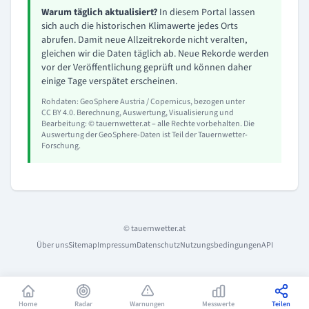
Warum täglich aktualisiert?
In diesem Portal lassen
sich auch die historischen Klimawerte jedes Orts
abrufen. Damit neue Allzeitrekorde nicht veralten,
gleichen wir die Daten täglich ab. Neue Rekorde werden
vor der Veröffentlichung geprüft und können daher
einige Tage verspätet erscheinen.
Rohdaten: GeoSphere Austria / Copernicus, bezogen unter
CC BY 4.0
. Berechnung, Auswertung, Visualisierung und
Bearbeitung: © tauernwetter.at – alle Rechte vorbehalten. Die
Auswertung der GeoSphere-Daten ist Teil der Tauernwetter-
Forschung.
© tauernwetter.at
Über uns
Sitemap
Impressum
Datenschutz
Nutzungsbedingungen
API
Home
Radar
Warnungen
Messwerte
Teilen