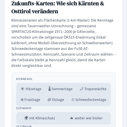
Zukunfts-Karten: Wie sich Kärnten &
Osttirol verändern
Klimaszenarien als Flächenkarte (1-km-Raster): Die Kenntage
sind eine Tauernwetter-Umrechnung – gemessene
SPARTACUS-Klimatologie 1971–2000 je Gitterzelle,
verschoben um die zellgenaue ÖKS15-Erwärmung (lokal
kalibriert, ohne Modell-Überzeichnung an Schwellenwerten).
Schneedeckentage stammen aus der FuSE-AT-
Schneesimulation. Kennzahl, Szenario und Zeitraum wählen –
die Farbskala bleibt je Kennzahl gleich, damit die Karten
direkt vergleichbar sind.
KENNZAHL
☀️ Hitzetage
🌡️ Sommertage
🌙 Tropennächte
❄️ Frosttage
🧊 Eistage
⛄ Schneedeckentage
SZENARIO
🌍 mit Klimaschutz
🔥 weiter wie bisher
ZEITRAUM