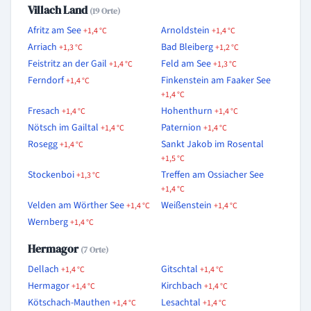
Villach Land
(19 Orte)
Afritz am See
Arnoldstein
+1,4 °C
+1,4 °C
Arriach
Bad Bleiberg
+1,3 °C
+1,2 °C
Feistritz an der Gail
Feld am See
+1,4 °C
+1,3 °C
Ferndorf
Finkenstein am Faaker See
+1,4 °C
+1,4 °C
Fresach
Hohenthurn
+1,4 °C
+1,4 °C
Nötsch im Gailtal
Paternion
+1,4 °C
+1,4 °C
Rosegg
Sankt Jakob im Rosental
+1,4 °C
+1,5 °C
Stockenboi
Treffen am Ossiacher See
+1,3 °C
+1,4 °C
Velden am Wörther See
Weißenstein
+1,4 °C
+1,4 °C
Wernberg
+1,4 °C
Hermagor
(7 Orte)
Dellach
Gitschtal
+1,4 °C
+1,4 °C
Hermagor
Kirchbach
+1,4 °C
+1,4 °C
Kötschach-Mauthen
Lesachtal
+1,4 °C
+1,4 °C