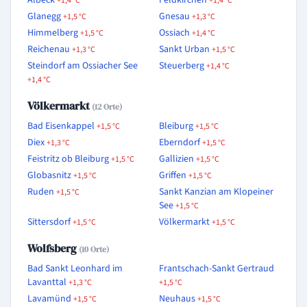
Albeck
Feldkirchen
+1,4 °C
+1,4 °C
Glanegg
Gnesau
+1,5 °C
+1,3 °C
Himmelberg
Ossiach
+1,5 °C
+1,4 °C
Reichenau
Sankt Urban
+1,3 °C
+1,5 °C
Steindorf am Ossiacher See
Steuerberg
+1,4 °C
+1,4 °C
Völkermarkt
(12 Orte)
Bad Eisenkappel
Bleiburg
+1,5 °C
+1,5 °C
Diex
Eberndorf
+1,3 °C
+1,5 °C
Feistritz ob Bleiburg
Gallizien
+1,5 °C
+1,5 °C
Globasnitz
Griffen
+1,5 °C
+1,5 °C
Ruden
Sankt Kanzian am Klopeiner
+1,5 °C
See
+1,5 °C
Sittersdorf
Völkermarkt
+1,5 °C
+1,5 °C
Wolfsberg
(10 Orte)
Bad Sankt Leonhard im
Frantschach-Sankt Gertraud
Lavanttal
+1,3 °C
+1,5 °C
Lavamünd
Neuhaus
+1,5 °C
+1,5 °C