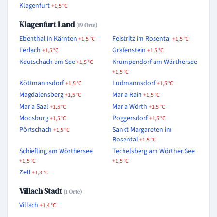
Klagenfurt
+1,5 °C
Klagenfurt Land
(19 Orte)
Ebenthal in Kärnten
Feistritz im Rosental
+1,5 °C
+1,5 °C
Ferlach
Grafenstein
+1,5 °C
+1,5 °C
Keutschach am See
Krumpendorf am Wörthersee
+1,5 °C
+1,5 °C
Köttmannsdorf
Ludmannsdorf
+1,5 °C
+1,5 °C
Magdalensberg
Maria Rain
+1,5 °C
+1,5 °C
Maria Saal
Maria Wörth
+1,5 °C
+1,5 °C
Moosburg
Poggersdorf
+1,5 °C
+1,5 °C
Pörtschach
Sankt Margareten im
+1,5 °C
Rosental
+1,5 °C
Schiefling am Wörthersee
Techelsberg am Wörther See
+1,5 °C
+1,5 °C
Zell
+1,3 °C
Villach Stadt
(1 Orte)
Villach
+1,4 °C