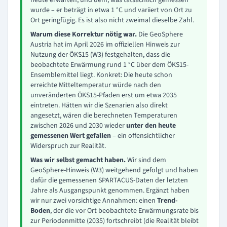
heute erwarten, und dem, was tatsächlich gemessen
wurde – er beträgt in etwa 1 °C und variiert von Ort zu
Ort geringfügig. Es ist also nicht zweimal dieselbe Zahl.
Warum diese Korrektur nötig war.
Die GeoSphere
Austria hat im April 2026 im offiziellen Hinweis zur
Nutzung der ÖKS15 (W3) festgehalten, dass die
beobachtete Erwärmung rund 1 °C über dem ÖKS15-
Ensemblemittel liegt. Konkret: Die heute schon
erreichte Mitteltemperatur würde nach den
unveränderten ÖKS15-Pfaden erst um etwa 2035
eintreten. Hätten wir die Szenarien also direkt
angesetzt, wären die berechneten Temperaturen
zwischen 2026 und 2030 wieder
unter den heute
gemessenen Wert gefallen
– ein offensichtlicher
Widerspruch zur Realität.
Was wir selbst gemacht haben.
Wir sind dem
GeoSphere-Hinweis (W3) weitgehend gefolgt und haben
dafür die gemessenen SPARTACUS-Daten der letzten
Jahre als Ausgangspunkt genommen. Ergänzt haben
wir nur zwei vorsichtige Annahmen: einen
Trend-
Boden
, der die vor Ort beobachtete Erwärmungsrate bis
zur Periodenmitte (2035) fortschreibt (die Realität bleibt