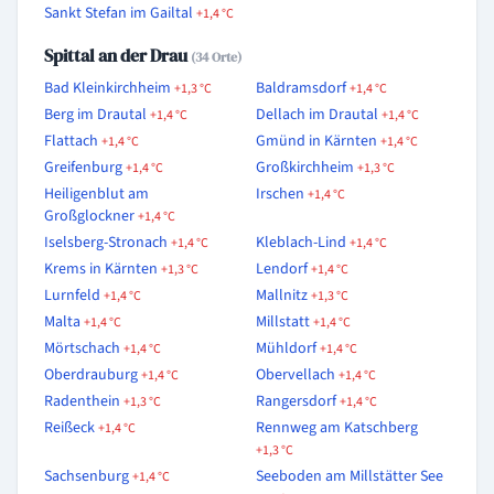
Sankt Stefan im Gailtal
+1,4 °C
Spittal an der Drau
(34 Orte)
Bad Kleinkirchheim
Baldramsdorf
+1,3 °C
+1,4 °C
Berg im Drautal
Dellach im Drautal
+1,4 °C
+1,4 °C
Flattach
Gmünd in Kärnten
+1,4 °C
+1,4 °C
Greifenburg
Großkirchheim
+1,4 °C
+1,3 °C
Heiligenblut am
Irschen
+1,4 °C
Großglockner
+1,4 °C
Iselsberg-Stronach
Kleblach-Lind
+1,4 °C
+1,4 °C
Krems in Kärnten
Lendorf
+1,3 °C
+1,4 °C
Lurnfeld
Mallnitz
+1,4 °C
+1,3 °C
Malta
Millstatt
+1,4 °C
+1,4 °C
Mörtschach
Mühldorf
+1,4 °C
+1,4 °C
Oberdrauburg
Obervellach
+1,4 °C
+1,4 °C
Radenthein
Rangersdorf
+1,3 °C
+1,4 °C
Reißeck
Rennweg am Katschberg
+1,4 °C
+1,3 °C
Sachsenburg
Seeboden am Millstätter See
+1,4 °C