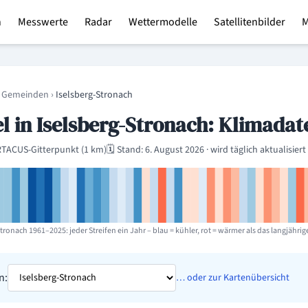
n
Messwerte
Radar
Wettermodelle
Satellitenbilder
region
 Gemeinden
›
Iselsberg-Stronach
 in Iselsberg-Stronach: Klimadate
RTACUS-Gitterpunkt (1 km)
🗓️ Stand: 6. August 2026 · wird täglich aktualisiert
Stronach 1961–2025: jeder Streifen ein Jahr – blau = kühler, rot = wärmer als das langjährige
n:
… oder zur Kartenübersicht