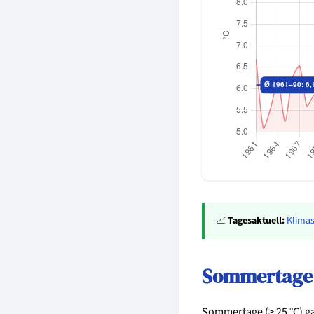
📈
Tagesaktuell:
Klimas
Sommertage 
Sommertage (≥ 25 °C) ga