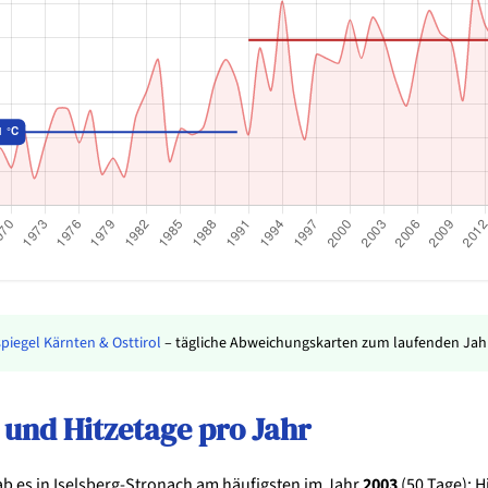
piegel Kärnten & Osttirol
– tägliche Abweichungskarten zum laufenden Jahr
und Hitzetage pro Jahr
b es in Iselsberg-Stronach am häufigsten im Jahr
2003
(50 Tage); H