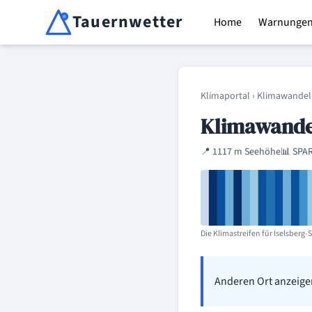
Tauernwetter
Home
Warnunge
Unabhängiger Wetterdienst für Kärnten, Osttirol & Alpen
Klimaportal
›
Klimawandel
Klimawandel
📍 1117 m Seehöhe
📊 SPA
Die Klimastreifen für Iselsberg-
Anderen Ort anzeige