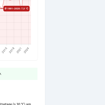
.
itzetage (≥ 30 °C) am