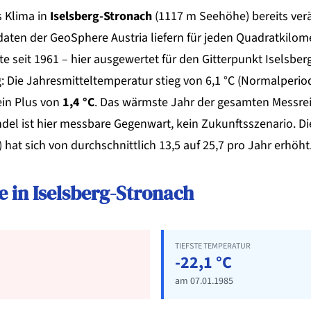
s Klima in
Iselsberg-Stronach
(1117 m Seehöhe) bereits ver
en der GeoSphere Austria liefern für jeden Quadratkilome
e seit 1961 – hier ausgewertet für den Gitterpunkt Iselsber
ig: Die Jahresmitteltemperatur stieg von 6,1 °C (Normalperi
ein Plus von
1,4 °C
. Das wärmste Jahr der gesamten Messre
ndel ist hier messbare Gegenwart, kein Zukunftsszenario. Di
hat sich von durchschnittlich 13,5 auf 25,7 pro Jahr erhöht
 in Iselsberg-Stronach
TIEFSTE TEMPERATUR
-22,1 °C
am 07.01.1985