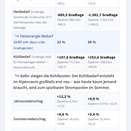
+38,1)
+72,2)
Heizbedarf
(Gradtage:
-800,5 Gradtage
-1.382,7 Gradtage
Summe der Grade unter 20 °C
(Spanne -990,3 bis
(Spanne -1.532,2 bis
Soll-Temperatur über alle
-596,1)
-1.069,2)
Heiztage)
↳ Heizenergie-Bedarf
sinkt um
22 %
39 %
(Basis 3.564
Gradtage/Jahr)
Kühlbedarf
(Gradtage: Maß
+107,6 Gradtage
+252,6 Gradtage
für Klimaanlagen-Bedarf —
(Spanne +77,7 bis
(Spanne +188,8 bis
+168,7)
+416,5)
heute nahe null)
↳ dafür steigen die Kühlkosten: Der Kühlbedarf entsteht
im Alpenraum großteils erst neu – was heute kaum jemand
braucht, wird zum spürbaren Stromposten im Sommer.
+12,2 %
+9,9 %
Jahresniederschlag
(Spanne -4,3 bis
(Spanne -5,9 bis +22,4)
+17,5)
+8,6 %
+5,4 %
Sommerniederschlag
(Spanne -14,6 bis
(Spanne -25,8 bis
+23,9)
+21,3)