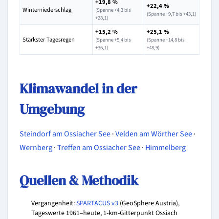
+19,8 %
+22,4 %
Winterniederschlag
(Spanne +4,3 bis
(Spanne +9,7 bis +43,1)
+28,1)
+15,2 %
+25,1 %
Stärkster Tagesregen
(Spanne +5,4 bis
(Spanne +14,8 bis
+36,1)
+48,9)
Klimawandel in der
Umgebung
Steindorf am Ossiacher See
·
Velden am Wörther See
·
Wernberg
·
Treffen am Ossiacher See
·
Himmelberg
Quellen & Methodik
Vergangenheit:
SPARTACUS v3
(GeoSphere Austria),
Tageswerte 1961–heute, 1-km-Gitterpunkt Ossiach