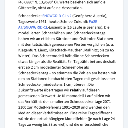
(46,6880° N, 13,9698° O). Werte beziehen sich auf die
Gitterzelle, nicht auf eine Messstation.
Schneedecke:
SNOWGRID-CL v2
(GeoSphere Austria),
Tageswerte 1961–heute; Schnee-Zukunft:
FuSE-
AT/SNOWGRID-CL
-Ensemble (16 Läufe je Szenario). Die
modellierten Schneehöhen und Schneedeckentage
haben wir an etlichen Kärntner und Osttiroler Stationen
mit den tatsächlich gemessenen Werten verglichen (u. a.
Klagenfurt, Lienz, Kötschach-Mauthen, Mallnitz; bis zu 65
Winter). Das Schneemodell hält dünne Schneedecken
etwas länger als die Realität. Ein Tag zählt bei uns deshalb
erst ab 2 cm modellierter Schneehöhe als
Schneedeckentag – so stimmen die Zahlen am besten mit
den an Stationen beobachteten Tagen mit geschlossener
Schneedecke (mindestens 1 cm) überein. Die
Zukunftswerte übertragen wir
relativ
auf diesen
gemessenen Ortswert: Je Klimamodell-Lauf bilden wir
das Verhältnis der simulierten Schneedeckentage 2071–
2100 zur Modell-Referenz 1991–2020 und wenden den
Median dieser Verhältnisse an. Eine reine Tagesdifferenz
würde den ortsabhängigen Modellfehler (je nach Lage 24
Tage zu wenig bis 38 zu viel) und die unterschiedliche