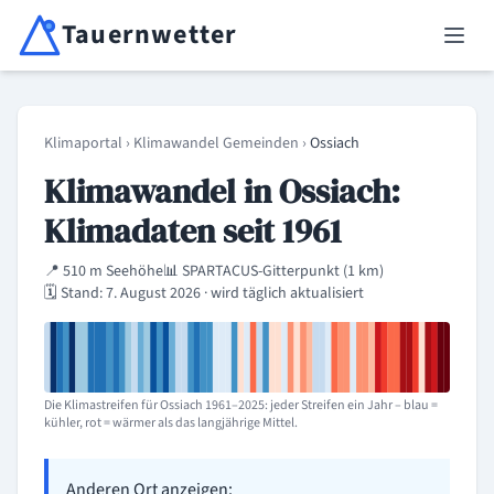
Tauernwetter
Unabhängiger Wetterdienst für Kärnten, Osttirol & Alpenregion
Haup
Klimaportal
›
Klimawandel Gemeinden
›
Ossiach
Klimawandel in Ossiach:
Klimadaten seit 1961
📍 510 m Seehöhe
📊 SPARTACUS-Gitterpunkt (1 km)
🗓️ Stand: 7. August 2026 · wird täglich aktualisiert
Die Klimastreifen für Ossiach 1961–2025: jeder Streifen ein Jahr – blau =
kühler, rot = wärmer als das langjährige Mittel.
Anderen Ort anzeigen: