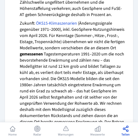
Zählschwelle ungefiltert übernehmen und die
Höhenstaffelung verkehren; auch GeoSphere und FuSE-
AT geben Schneerückgänge deshalb in Prozent an.
Zukunft:
ÖKS15-Klimaszenarien
(Änderungssignale
gegenüber 1971–2000), inkl. GeoSphere-Nutzungshinweis
vom April 2026. Für Kenntage (Sommer-, Hitze-, Frost-,
Eistage, Tropennächte) übernehmen wir nicht die fertigen
Modellwerte, sondern verschieben die an diesem Ort
gemessenen
Tagestemperaturen 1991–2020 um die noch
bevorstehende Erwärmung und zählen neu – das
Modellgitter ist rund 12 km grob und bildet Tallagen zu
kühl ab, es verliert dort teils mehr Eistage, als überhaupt
vorhanden sind. Die ÖKS15-Modelle bilden die seit den
1980er-Jahren tatsächlich eingetretene Erwärmung um
rund ein Grad zu schwach ab – das hat GeoSphere im
April 2026 selbst festgehalten und rät seither von der
ungeprüften Verwendung der Rohwerte ab. Wir rechnen
deshalb mit dem Modellsignal zuzüglich dieses
dokumentierten Rückstands und ziehen davon die an
diesem Ort bereits gemessene Erwärmung ab. Der Betrag,
um den die Schwelle am Ende verschoben wird, stammt
damit aus den Messwerten dieses Ortes. Weil sich
Home
Radar
Warnungen
Messwerte
Teilen