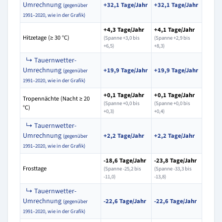
Umrechnung
+32,1 Tage/Jahr
+32,1 Tage/Jahr
(gegenüber
1991–2020, wie in der Grafik)
+4,3 Tage/Jahr
+4,1 Tage/Jahr
Hitzetage (≥ 30 °C)
(Spanne +3,0 bis
(Spanne +2,9 bis
+6,5)
+8,3)
↳ Tauernwetter-
Umrechnung
+19,9 Tage/Jahr
+19,9 Tage/Jahr
(gegenüber
1991–2020, wie in der Grafik)
+0,1 Tage/Jahr
+0,1 Tage/Jahr
Tropennächte (Nacht ≥ 20
(Spanne +0,0 bis
(Spanne +0,0 bis
°C)
+0,3)
+0,4)
↳ Tauernwetter-
Umrechnung
+2,2 Tage/Jahr
+2,2 Tage/Jahr
(gegenüber
1991–2020, wie in der Grafik)
-18,6 Tage/Jahr
-23,8 Tage/Jahr
Frosttage
(Spanne -25,2 bis
(Spanne -33,3 bis
-11,0)
-13,8)
↳ Tauernwetter-
Umrechnung
-22,6 Tage/Jahr
-22,6 Tage/Jahr
(gegenüber
1991–2020, wie in der Grafik)