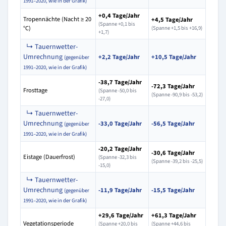
1991–2020, wie in der Grafik)
+0,4 Tage/Jahr
Tropennächte (Nacht ≥ 20
+4,5 Tage/Jahr
(Spanne +0,1 bis
°C)
(Spanne +1,5 bis +16,9)
+1,7)
↳ Tauernwetter-
Umrechnung
+2,2 Tage/Jahr
+10,5 Tage/Jahr
(gegenüber
1991–2020, wie in der Grafik)
-38,7 Tage/Jahr
-72,3 Tage/Jahr
Frosttage
(Spanne -50,0 bis
(Spanne -90,9 bis -53,2)
-27,0)
↳ Tauernwetter-
Umrechnung
-33,0 Tage/Jahr
-56,5 Tage/Jahr
(gegenüber
1991–2020, wie in der Grafik)
-20,2 Tage/Jahr
-30,6 Tage/Jahr
Eistage (Dauerfrost)
(Spanne -32,3 bis
(Spanne -39,2 bis -25,5)
-15,0)
↳ Tauernwetter-
Umrechnung
-11,9 Tage/Jahr
-15,5 Tage/Jahr
(gegenüber
1991–2020, wie in der Grafik)
+29,6 Tage/Jahr
+61,3 Tage/Jahr
Vegetationsperiode
(Spanne +20,0 bis
(Spanne +44,6 bis