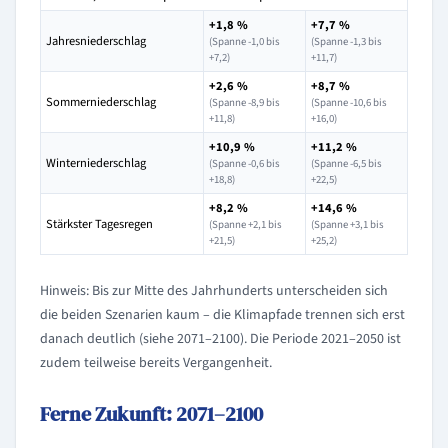
+1,8 %
+7,7 %
Jahresniederschlag
(Spanne -1,0 bis
(Spanne -1,3 bis
+7,2)
+11,7)
+2,6 %
+8,7 %
Sommerniederschlag
(Spanne -8,9 bis
(Spanne -10,6 bis
+11,8)
+16,0)
+10,9 %
+11,2 %
Winterniederschlag
(Spanne -0,6 bis
(Spanne -6,5 bis
+18,8)
+22,5)
+8,2 %
+14,6 %
Stärkster Tagesregen
(Spanne +2,1 bis
(Spanne +3,1 bis
+21,5)
+25,2)
Hinweis: Bis zur Mitte des Jahrhunderts unterscheiden sich
die beiden Szenarien kaum – die Klimapfade trennen sich erst
danach deutlich (siehe 2071–2100). Die Periode 2021–2050 ist
zudem teilweise bereits Vergangenheit.
Ferne Zukunft: 2071–2100