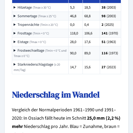
Hitzetage
5,3
18,5
38
(2003)
(Tmax ≥ 30 °C)
Sommertage
46,8
68,8
98
(2003)
(Tmax ≥ 25 °C)
Tropennächte
0,0
0,4
2
(2025)
(Tmin ≥ 20 °C)
Frosttage
118,0
106,6
141
(1970)
(Tmin < 0 °C)
Eistage
28,0
17,6
51
(1963)
(Tmax < 0 °C)
Frostwechseltage
(Tmin < 0 °C und
90,0
89,0
116
(1973)
Tmax ≥ 0 °C)
Starkniederschlagstage
(≥ 20
14,7
15,6
27
(2023)
mm/Tag)
Niederschlag im Wandel
Vergleich der Normalperioden 1961–1990 und 1991–
2020: In Ossiach fällt heute im Schnitt
25,0 mm (2,2 %)
mehr
Niederschlag pro Jahr. Blau = Zunahme, braun =