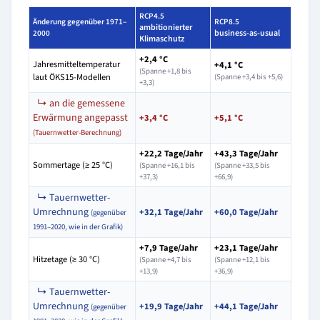
RCP4.5
Änderung gegenüber 1971–
RCP8.5
ambitionierter
business-as-usual
2000
Klimaschutz
+2,4 °C
Jahresmitteltemperatur
+4,1 °C
(Spanne +1,8 bis
laut ÖKS15-Modellen
(Spanne +3,4 bis +5,6)
+3,3)
↳ an die gemessene
Erwärmung angepasst
+3,4 °C
+5,1 °C
(Tauernwetter-Berechnung)
+22,2 Tage/Jahr
+43,3 Tage/Jahr
Sommertage (≥ 25 °C)
(Spanne +16,1 bis
(Spanne +33,5 bis
+37,3)
+66,9)
↳ Tauernwetter-
Umrechnung
+32,1 Tage/Jahr
+60,0 Tage/Jahr
(gegenüber
1991–2020, wie in der Grafik)
+7,9 Tage/Jahr
+23,1 Tage/Jahr
Hitzetage (≥ 30 °C)
(Spanne +4,7 bis
(Spanne +12,1 bis
+13,9)
+36,9)
↳ Tauernwetter-
Umrechnung
+19,9 Tage/Jahr
+44,1 Tage/Jahr
(gegenüber