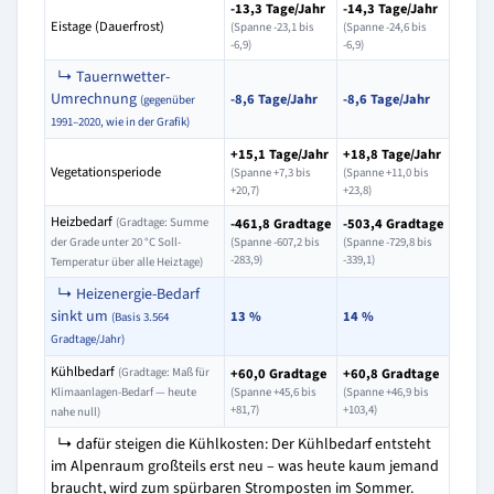
-13,3 Tage/Jahr
-14,3 Tage/Jahr
Eistage (Dauerfrost)
(Spanne -23,1 bis
(Spanne -24,6 bis
-6,9)
-6,9)
↳ Tauernwetter-
Umrechnung
-8,6 Tage/Jahr
-8,6 Tage/Jahr
(gegenüber
1991–2020, wie in der Grafik)
+15,1 Tage/Jahr
+18,8 Tage/Jahr
Vegetationsperiode
(Spanne +7,3 bis
(Spanne +11,0 bis
+20,7)
+23,8)
Heizbedarf
(Gradtage: Summe
-461,8 Gradtage
-503,4 Gradtage
der Grade unter 20 °C Soll-
(Spanne -607,2 bis
(Spanne -729,8 bis
-283,9)
-339,1)
Temperatur über alle Heiztage)
↳ Heizenergie-Bedarf
sinkt um
13 %
14 %
(Basis 3.564
Gradtage/Jahr)
Kühlbedarf
(Gradtage: Maß für
+60,0 Gradtage
+60,8 Gradtage
Klimaanlagen-Bedarf — heute
(Spanne +45,6 bis
(Spanne +46,9 bis
+81,7)
+103,4)
nahe null)
↳ dafür steigen die Kühlkosten: Der Kühlbedarf entsteht
im Alpenraum großteils erst neu – was heute kaum jemand
braucht, wird zum spürbaren Stromposten im Sommer.