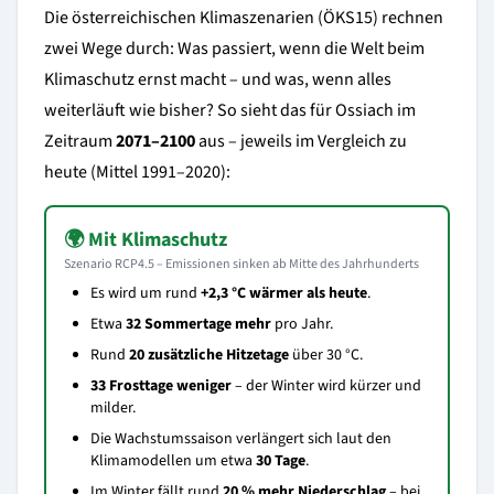
Die österreichischen Klimaszenarien (ÖKS15) rechnen
zwei Wege durch: Was passiert, wenn die Welt beim
Klimaschutz ernst macht – und was, wenn alles
weiterläuft wie bisher? So sieht das für Ossiach im
Zeitraum
2071–2100
aus – jeweils im Vergleich zu
heute (Mittel 1991–2020):
🌍 Mit Klimaschutz
Szenario RCP4.5 – Emissionen sinken ab Mitte des Jahrhunderts
Es wird um rund
+2,3 °C wärmer als heute
.
Etwa
32 Sommertage mehr
pro Jahr.
Rund
20 zusätzliche Hitzetage
über 30 °C.
33 Frosttage weniger
– der Winter wird kürzer und
milder.
Die Wachstumssaison verlängert sich laut den
Klimamodellen um etwa
30 Tage
.
Im Winter fällt rund
20 % mehr Niederschlag
– bei