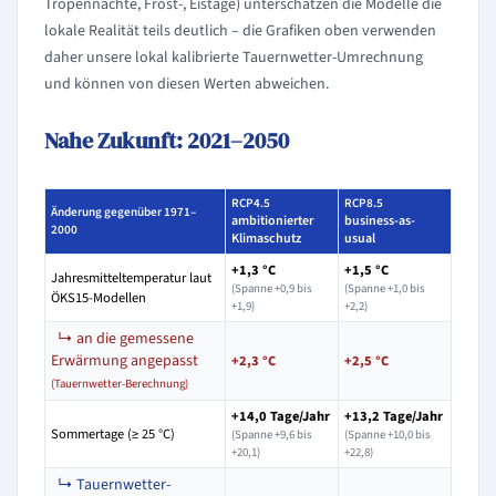
Tropennächte, Frost-, Eistage) unterschätzen die Modelle die
lokale Realität teils deutlich – die Grafiken oben verwenden
daher unsere lokal kalibrierte Tauernwetter-Umrechnung
und können von diesen Werten abweichen.
Nahe Zukunft: 2021–2050
RCP4.5
RCP8.5
Änderung gegenüber 1971–
ambitionierter
business-as-
2000
Klimaschutz
usual
+1,3 °C
+1,5 °C
Jahresmitteltemperatur laut
(Spanne +0,9 bis
(Spanne +1,0 bis
ÖKS15-Modellen
+1,9)
+2,2)
↳ an die gemessene
Erwärmung angepasst
+2,3 °C
+2,5 °C
(Tauernwetter-Berechnung)
+14,0 Tage/Jahr
+13,2 Tage/Jahr
Sommertage (≥ 25 °C)
(Spanne +9,6 bis
(Spanne +10,0 bis
+20,1)
+22,8)
↳ Tauernwetter-