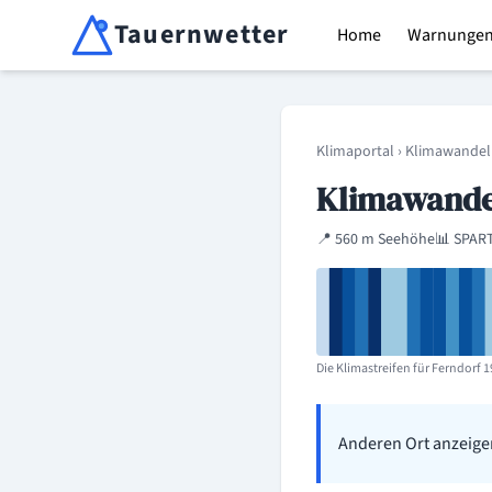
Tauernwetter
Home
Warnunge
Unabhängiger Wetterdienst für Kärnten, Osttirol & Alpen
Klimaportal
›
Klimawandel
Klimawandel
📍 560 m Seehöhe
📊 SPART
Die Klimastreifen für Ferndorf 19
Anderen Ort anzeige