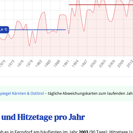
piegel Kärnten & Osttirol
– tägliche Abweichungskarten zum laufenden Jahr
und Hitzetage pro Jahr
ab es in Ferndorf am häufigsten im Jahr
2003
(90 Tage); Hitzetage (