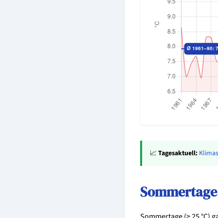
📈
Tagesaktuell:
Klimas
Sommertage 
Sommertage (≥ 25 °C) g