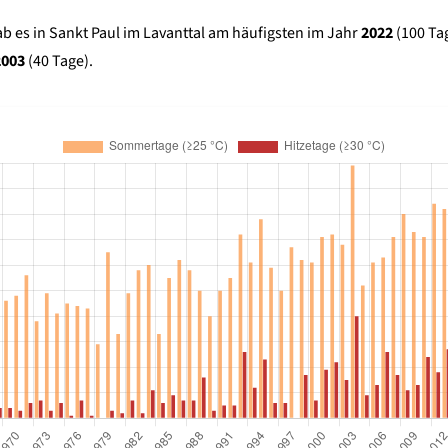
b es in Sankt Paul im Lavanttal am häufigsten im Jahr
2022
(100 Tag
2003
(40 Tage).