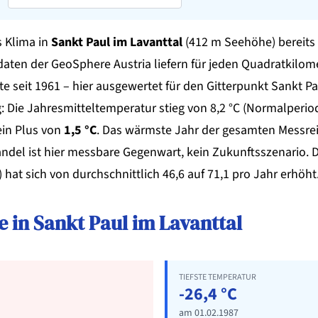
s Klima in
Sankt Paul im Lavanttal
(412 m Seehöhe) bereits 
en der GeoSphere Austria liefern für jeden Quadratkilome
e seit 1961 – hier ausgewertet für den Gitterpunkt Sankt Pa
ig: Die Jahresmitteltemperatur stieg von 8,2 °C (Normalperi
ein Plus von
1,5 °C
. Das wärmste Jahr der gesamten Messre
andel ist hier messbare Gegenwart, kein Zukunftsszenario. D
hat sich von durchschnittlich 46,6 auf 71,1 pro Jahr erhöht
 in Sankt Paul im Lavanttal
TIEFSTE TEMPERATUR
-26,4 °C
am 01.02.1987