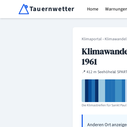
Tauernwetter
Home
Warnunge
Unabhängiger Wetterdienst für Kärnten, Osttirol & Alpen
Klimaportal
›
Klimawandel
Klimawandel
1961
📍 412 m Seehöhe
📊 SPART
Die Klimastreifen für Sankt Paul 
Anderen Ort anzeige