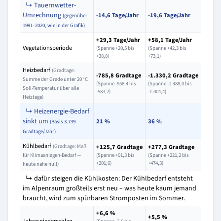
↳ Tauernwetter-
Umrechnung
-14,6 Tage/Jahr
-19,6 Tage/Jahr
(gegenüber
1991–2020, wie in der Grafik)
+29,3 Tage/Jahr
+58,1 Tage/Jahr
Vegetationsperiode
(Spanne +20,5 bis
(Spanne +42,3 bis
+38,8)
+73,1)
Heizbedarf
(Gradtage:
-785,8 Gradtage
-1.330,2 Gradtage
Summe der Grade unter 20 °C
(Spanne -958,4 bis
(Spanne -1.488,0 bis
Soll-Temperatur über alle
-583,2)
-1.004,4)
Heiztage)
↳ Heizenergie-Bedarf
sinkt um
21 %
36 %
(Basis 3.739
Gradtage/Jahr)
Kühlbedarf
(Gradtage: Maß
+125,7 Gradtage
+277,3 Gradtage
für Klimaanlagen-Bedarf —
(Spanne +91,3 bis
(Spanne +221,2 bis
+201,6)
+474,3)
heute nahe null)
↳ dafür steigen die Kühlkosten: Der Kühlbedarf entsteht
im Alpenraum großteils erst neu – was heute kaum jemand
braucht, wird zum spürbaren Stromposten im Sommer.
+6,6 %
+5,5 %