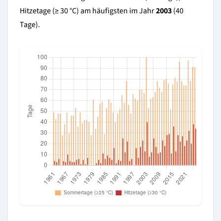
Hitzetage (≥ 30 °C) am häufigsten im Jahr
2003
(40
Tage).