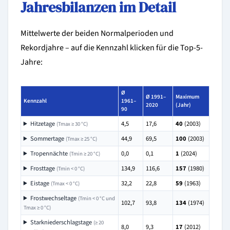
Jahresbilanzen im Detail
Mittelwerte der beiden Normalperioden und
Rekordjahre – auf die Kennzahl klicken für die Top-5-
Jahre:
Ø
Ø 1991–
Maximum
Kennzahl
1961–
2020
(Jahr)
90
Hitzetage
4,5
17,6
40
(2003)
(Tmax ≥ 30 °C)
Sommertage
44,9
69,5
100
(2003)
(Tmax ≥ 25 °C)
Tropennächte
0,0
0,1
1
(2024)
(Tmin ≥ 20 °C)
Frosttage
134,9
116,6
157
(1980)
(Tmin < 0 °C)
Eistage
32,2
22,8
59
(1963)
(Tmax < 0 °C)
Frostwechseltage
(Tmin < 0 °C und
102,7
93,8
134
(1974)
Tmax ≥ 0 °C)
Starkniederschlagstage
(≥ 20
8,0
9,3
17
(2012)