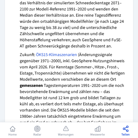
das Verhältnis der simulierten Schneedeckentage 2071–
2100 zur Modell-Referenz 1991–2020 und wenden den
Median dieser Verhältnisse an. Eine reine Tagesdifferenz
würde den ortsabhängigen Modellfehler (je nach Lage 24
Tage zu wenig bis 38 zu viel) und die unterschiedliche
Zählschwelle ungefiltert übernehmen und die
Höhenstaffelung verkehren; auch GeoSphere und FuSE-
AT geben Schneerückgänge deshalb in Prozent an.
Zukunft:
ÖKS15-Klimaszenarien
(Änderungssignale
gegenüber 1971–2000), inkl. GeoSphere-Nutzungshinweis
vom April 2026. Für Kenntage (Sommer-, Hitze-, Frost-,
Eistage, Tropennächte) übernehmen wir nicht die fertigen
Modellwerte, sondern verschieben die an diesem Ort
gemessenen
Tagestemperaturen 1991–2020 um die noch
bevorstehende Erwärmung und zählen neu – das
Modellgitter ist rund 12 km grob und bildet Tallagen zu
kühl ab, es verliert dort teils mehr Eistage, als überhaupt
vorhanden sind. Die ÖKS15-Modelle bilden die seit den
1980er-Jahren tatsächlich eingetretene Erwärmung um
rund ein Grad zu schwach ab – das hat GeoSphere im
April 2026 selbst festgehalten und rät seither von der
ungeprüften Verwendung der Rohwerte ab. Wir rechnen
Home
Radar
Warnungen
Messwerte
Teilen