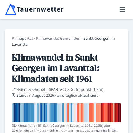
Tauernwetter
Unabhängiger Wetterdienst für Kärnten, Osttirol & Alpenregion
Haup
Klimaportal
›
Klimawandel Gemeinden
›
Sankt Georgen im
Lavanttal
Klimawandel in Sankt
Georgen im Lavanttal:
Klimadaten seit 1961
📍 446 m Seehöhe
📊 SPARTACUS-Gitterpunkt (1 km)
🗓️ Stand: 7. August 2026 · wird täglich aktualisiert
Die Klimastreifen für Sankt Georgen im Lavanttal 1961–2025: jeder
Streifen ein Jahr – blau = kühler, rot = wärmer als das langjährige Mittel.