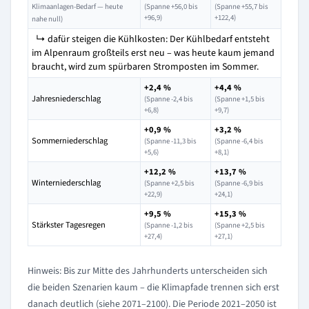
Klimaanlagen-Bedarf — heute
(Spanne +56,0 bis
(Spanne +55,7 bis
+96,9)
+122,4)
nahe null)
↳ dafür steigen die Kühlkosten: Der Kühlbedarf entsteht
im Alpenraum großteils erst neu – was heute kaum jemand
braucht, wird zum spürbaren Stromposten im Sommer.
+2,4 %
+4,4 %
Jahresniederschlag
(Spanne -2,4 bis
(Spanne +1,5 bis
+6,8)
+9,7)
+0,9 %
+3,2 %
Sommerniederschlag
(Spanne -11,3 bis
(Spanne -6,4 bis
+5,6)
+8,1)
+12,2 %
+13,7 %
Winterniederschlag
(Spanne +2,5 bis
(Spanne -6,9 bis
+22,9)
+24,1)
+9,5 %
+15,3 %
Stärkster Tagesregen
(Spanne -1,2 bis
(Spanne +2,5 bis
+27,4)
+27,1)
Hinweis: Bis zur Mitte des Jahrhunderts unterscheiden sich
die beiden Szenarien kaum – die Klimapfade trennen sich erst
danach deutlich (siehe 2071–2100). Die Periode 2021–2050 ist