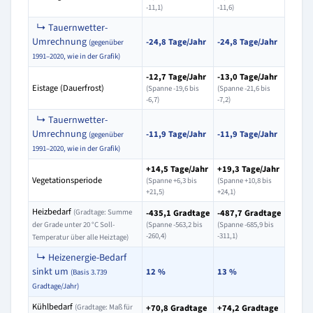
-11,1)
-11,6)
↳ Tauernwetter-
Umrechnung
-24,8 Tage/Jahr
-24,8 Tage/Jahr
(gegenüber
1991–2020, wie in der Grafik)
-12,7 Tage/Jahr
-13,0 Tage/Jahr
Eistage (Dauerfrost)
(Spanne -19,6 bis
(Spanne -21,6 bis
-6,7)
-7,2)
↳ Tauernwetter-
Umrechnung
-11,9 Tage/Jahr
-11,9 Tage/Jahr
(gegenüber
1991–2020, wie in der Grafik)
+14,5 Tage/Jahr
+19,3 Tage/Jahr
Vegetationsperiode
(Spanne +6,3 bis
(Spanne +10,8 bis
+21,5)
+24,1)
Heizbedarf
(Gradtage: Summe
-435,1 Gradtage
-487,7 Gradtage
der Grade unter 20 °C Soll-
(Spanne -563,2 bis
(Spanne -685,9 bis
-260,4)
-311,1)
Temperatur über alle Heiztage)
↳ Heizenergie-Bedarf
sinkt um
12 %
13 %
(Basis 3.739
Gradtage/Jahr)
Kühlbedarf
(Gradtage: Maß für
+70,8 Gradtage
+74,2 Gradtage