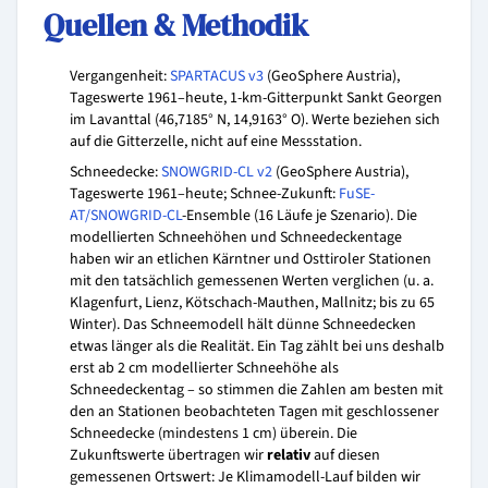
Quellen & Methodik
Vergangenheit:
SPARTACUS v3
(GeoSphere Austria),
Tageswerte 1961–heute, 1-km-Gitterpunkt Sankt Georgen
im Lavanttal (46,7185° N, 14,9163° O). Werte beziehen sich
auf die Gitterzelle, nicht auf eine Messstation.
Schneedecke:
SNOWGRID-CL v2
(GeoSphere Austria),
Tageswerte 1961–heute; Schnee-Zukunft:
FuSE-
AT/SNOWGRID-CL
-Ensemble (16 Läufe je Szenario). Die
modellierten Schneehöhen und Schneedeckentage
haben wir an etlichen Kärntner und Osttiroler Stationen
mit den tatsächlich gemessenen Werten verglichen (u. a.
Klagenfurt, Lienz, Kötschach-Mauthen, Mallnitz; bis zu 65
Winter). Das Schneemodell hält dünne Schneedecken
etwas länger als die Realität. Ein Tag zählt bei uns deshalb
erst ab 2 cm modellierter Schneehöhe als
Schneedeckentag – so stimmen die Zahlen am besten mit
den an Stationen beobachteten Tagen mit geschlossener
Schneedecke (mindestens 1 cm) überein. Die
Zukunftswerte übertragen wir
relativ
auf diesen
gemessenen Ortswert: Je Klimamodell-Lauf bilden wir