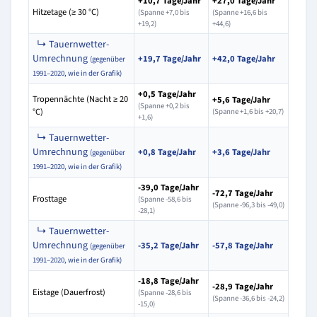
+10,7 Tage/Jahr
+27,0 Tage/Jahr
Hitzetage (≥ 30 °C)
(Spanne +7,0 bis
(Spanne +16,6 bis
+19,2)
+44,6)
↳ Tauernwetter-
Umrechnung
+19,7 Tage/Jahr
+42,0 Tage/Jahr
(gegenüber
1991–2020, wie in der Grafik)
+0,5 Tage/Jahr
Tropennächte (Nacht ≥ 20
+5,6 Tage/Jahr
(Spanne +0,2 bis
°C)
(Spanne +1,6 bis +20,7)
+1,6)
↳ Tauernwetter-
Umrechnung
+0,8 Tage/Jahr
+3,6 Tage/Jahr
(gegenüber
1991–2020, wie in der Grafik)
-39,0 Tage/Jahr
-72,7 Tage/Jahr
Frosttage
(Spanne -58,6 bis
(Spanne -96,3 bis -49,0)
-28,1)
↳ Tauernwetter-
Umrechnung
-35,2 Tage/Jahr
-57,8 Tage/Jahr
(gegenüber
1991–2020, wie in der Grafik)
-18,8 Tage/Jahr
-28,9 Tage/Jahr
Eistage (Dauerfrost)
(Spanne -28,6 bis
(Spanne -36,6 bis -24,2)
-15,0)