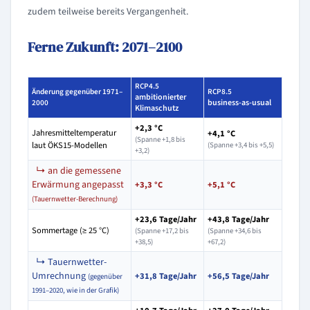
zudem teilweise bereits Vergangenheit.
Ferne Zukunft: 2071–2100
RCP4.5
Änderung gegenüber 1971–
RCP8.5
ambitionierter
business-as-usual
2000
Klimaschutz
+2,3 °C
Jahresmitteltemperatur
+4,1 °C
(Spanne +1,8 bis
laut ÖKS15-Modellen
(Spanne +3,4 bis +5,5)
+3,2)
↳ an die gemessene
Erwärmung angepasst
+3,3 °C
+5,1 °C
(Tauernwetter-Berechnung)
+23,6 Tage/Jahr
+43,8 Tage/Jahr
Sommertage (≥ 25 °C)
(Spanne +17,2 bis
(Spanne +34,6 bis
+38,5)
+67,2)
↳ Tauernwetter-
Umrechnung
+31,8 Tage/Jahr
+56,5 Tage/Jahr
(gegenüber
1991–2020, wie in der Grafik)