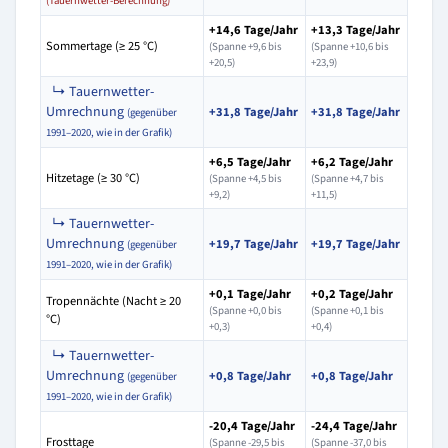
(Tauernwetter-Berechnung)
+14,6 Tage/Jahr
+13,3 Tage/Jahr
Sommertage (≥ 25 °C)
(Spanne +9,6 bis
(Spanne +10,6 bis
+20,5)
+23,9)
↳ Tauernwetter-
Umrechnung
+31,8 Tage/Jahr
+31,8 Tage/Jahr
(gegenüber
1991–2020, wie in der Grafik)
+6,5 Tage/Jahr
+6,2 Tage/Jahr
Hitzetage (≥ 30 °C)
(Spanne +4,5 bis
(Spanne +4,7 bis
+9,2)
+11,5)
↳ Tauernwetter-
Umrechnung
+19,7 Tage/Jahr
+19,7 Tage/Jahr
(gegenüber
1991–2020, wie in der Grafik)
+0,1 Tage/Jahr
+0,2 Tage/Jahr
Tropennächte (Nacht ≥ 20
(Spanne +0,0 bis
(Spanne +0,1 bis
°C)
+0,3)
+0,4)
↳ Tauernwetter-
Umrechnung
+0,8 Tage/Jahr
+0,8 Tage/Jahr
(gegenüber
1991–2020, wie in der Grafik)
-20,4 Tage/Jahr
-24,4 Tage/Jahr
Frosttage
(Spanne -29,5 bis
(Spanne -37,0 bis