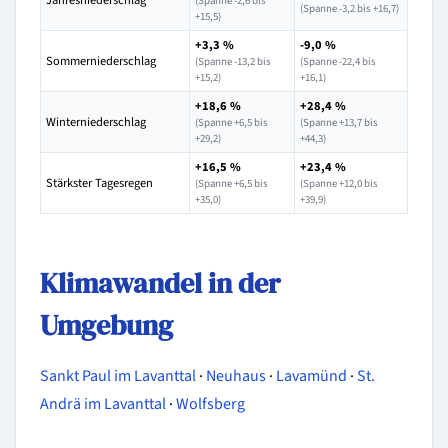
Jahresniederschlag
(Spanne -2,6 bis
(Spanne -3,2 bis +16,7)
+15,5)
+3,3 %
-9,0 %
Sommerniederschlag
(Spanne -13,2 bis
(Spanne -22,4 bis
+15,2)
+16,1)
+18,6 %
+28,4 %
Winterniederschlag
(Spanne +6,5 bis
(Spanne +13,7 bis
+29,2)
+44,3)
+16,5 %
+23,4 %
Stärkster Tagesregen
(Spanne +6,5 bis
(Spanne +12,0 bis
+35,0)
+39,9)
Klimawandel in der
Umgebung
Sankt Paul im Lavanttal
·
Neuhaus
·
Lavamünd
·
St.
Andrä im Lavanttal
·
Wolfsberg