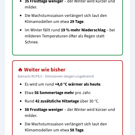
35 Frosttage weniger
– der Winter wird kürzer und
milder.
Die Wachstumssaison verlängert sich laut den
Klimamodellen um etwa
29 Tage
.
Im Winter fällt rund
19 % mehr Niederschlag
– bei
milderen Temperaturen öfter als Regen statt
Schnee.
🔥 Weiter wie bisher
Szenario RCP8.5 – Emissionen steigen ungebremst
Es wird um rund
+4,0 °C wärmer als heute
.
Etwa
56 Sommertage mehr
pro Jahr.
Rund
42 zusätzliche Hitzetage
über 30 °C.
58 Frosttage weniger
– der Winter wird kürzer und
milder.
Die Wachstumssaison verlängert sich laut den
Klimamodellen um etwa
58 Tage
.