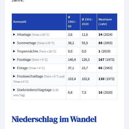
Jahre:
Ø
Ø 1991–
Maximum
Kennzahl
1961–
2020
(Jahr)
90
Hitzetage
3,6
11,6
34
(2024)
(Tmax ≥ 30 °C)
Sommertage
38,2
55,5
88
(2003)
(Tmax ≥ 25 °C)
Tropennächte
0,0
0,0
1
(2019)
(Tmin ≥ 20 °C)
Frosttage
140,4
126,3
167
(1973)
(Tmin < 0 °C)
Eistage
37,1
23,7
66
(1963)
(Tmax < 0 °C)
Frostwechseltage
(Tmin < 0 °C und
103,4
102,6
130
(1973)
Tmax ≥ 0 °C)
Starkniederschlagstage
(≥ 20
6,8
7,5
16
(2020)
mm/Tag)
Niederschlag im Wandel