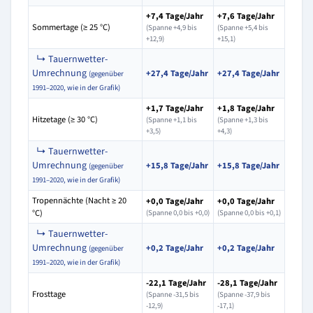
+7,4 Tage/Jahr
+7,6 Tage/Jahr
Sommertage (≥ 25 °C)
(Spanne +4,9 bis
(Spanne +5,4 bis
+12,9)
+15,1)
↳ Tauernwetter-
Umrechnung
+27,4 Tage/Jahr
+27,4 Tage/Jahr
(gegenüber
1991–2020, wie in der Grafik)
+1,7 Tage/Jahr
+1,8 Tage/Jahr
Hitzetage (≥ 30 °C)
(Spanne +1,1 bis
(Spanne +1,3 bis
+3,5)
+4,3)
↳ Tauernwetter-
Umrechnung
+15,8 Tage/Jahr
+15,8 Tage/Jahr
(gegenüber
1991–2020, wie in der Grafik)
Tropennächte (Nacht ≥ 20
+0,0 Tage/Jahr
+0,0 Tage/Jahr
°C)
(Spanne 0,0 bis +0,0)
(Spanne 0,0 bis +0,1)
↳ Tauernwetter-
Umrechnung
+0,2 Tage/Jahr
+0,2 Tage/Jahr
(gegenüber
1991–2020, wie in der Grafik)
-22,1 Tage/Jahr
-28,1 Tage/Jahr
Frosttage
(Spanne -31,5 bis
(Spanne -37,9 bis
-12,9)
-17,1)