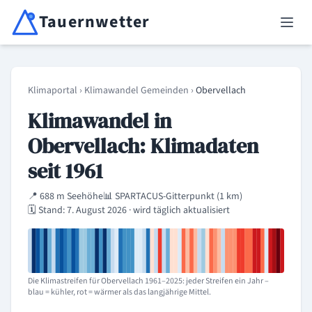
Tauernwetter
Unabhängiger Wetterdienst für Kärnten, Osttirol & Alpenregion
Haup
Klimaportal
›
Klimawandel Gemeinden
›
Obervellach
Klimawandel in
Obervellach: Klimadaten
seit 1961
📍 688 m Seehöhe
📊 SPARTACUS-Gitterpunkt (1 km)
🗓️ Stand: 7. August 2026 · wird täglich aktualisiert
Die Klimastreifen für Obervellach 1961–2025: jeder Streifen ein Jahr –
blau = kühler, rot = wärmer als das langjährige Mittel.