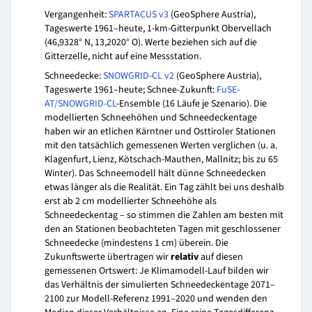
Vergangenheit:
SPARTACUS v3
(GeoSphere Austria),
Tageswerte 1961–heute, 1-km-Gitterpunkt Obervellach
(46,9328° N, 13,2020° O). Werte beziehen sich auf die
Gitterzelle, nicht auf eine Messstation.
Schneedecke:
SNOWGRID-CL v2
(GeoSphere Austria),
Tageswerte 1961–heute; Schnee-Zukunft:
FuSE-
AT/SNOWGRID-CL
-Ensemble (16 Läufe je Szenario). Die
modellierten Schneehöhen und Schneedeckentage
haben wir an etlichen Kärntner und Osttiroler Stationen
mit den tatsächlich gemessenen Werten verglichen (u. a.
Klagenfurt, Lienz, Kötschach-Mauthen, Mallnitz; bis zu 65
Winter). Das Schneemodell hält dünne Schneedecken
etwas länger als die Realität. Ein Tag zählt bei uns deshalb
erst ab 2 cm modellierter Schneehöhe als
Schneedeckentag – so stimmen die Zahlen am besten mit
den an Stationen beobachteten Tagen mit geschlossener
Schneedecke (mindestens 1 cm) überein. Die
Zukunftswerte übertragen wir
relativ
auf diesen
gemessenen Ortswert: Je Klimamodell-Lauf bilden wir
das Verhältnis der simulierten Schneedeckentage 2071–
2100 zur Modell-Referenz 1991–2020 und wenden den