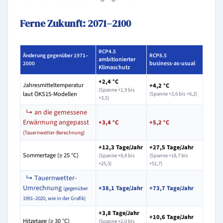
Ferne Zukunft: 2071–2100
RCP4.5
Änderung gegenüber 1971–
RCP8.5
ambitionierter
business-as-usual
2000
Klimaschutz
+2,4 °C
Jahresmitteltemperatur
+4,2 °C
(Spanne +1,9 bis
laut ÖKS15-Modellen
(Spanne +3,6 bis +6,2)
+3,5)
↳ an die gemessene
Erwärmung angepasst
+3,4 °C
+5,2 °C
(Tauernwetter-Berechnung)
+12,3 Tage/Jahr
+27,5 Tage/Jahr
Sommertage (≥ 25 °C)
(Spanne +8,8 bis
(Spanne +18,7 bis
+25,5)
+51,7)
↳ Tauernwetter-
Umrechnung
+38,1 Tage/Jahr
+73,7 Tage/Jahr
(gegenüber
1991–2020, wie in der Grafik)
+3,8 Tage/Jahr
+10,6 Tage/Jahr
Hitzetage (≥ 30 °C)
(Spanne +2,0 bis