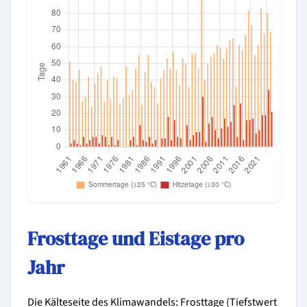
Frosttage und Eistage pro
Jahr
Die Kälteseite des Klimawandels: Frosttage (Tiefstwert