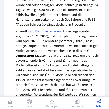
Median dieser Verhältnisse an. Eine reine Tagesdifferenz
würde den ortsabhängigen Modellfehler (je nach Lage 24
Tage zu wenig bis 38 zu viel) und die unterschiedliche
Zählschwelle ungefiltert übernehmen und die
Höhenstaffelung verkehren; auch GeoSphere und FuSE-
AT geben Schneerückgänge deshalb in Prozent an.
Zukunft:
ÖKS15-Klimaszenarien
(Änderungssignale
gegenüber 1971–2000), inkl. GeoSphere-Nutzungshinweis
vom April 2026. Für Kenntage (Sommer-, Hitze-, Frost-,
Eistage, Tropennächte) übernehmen wir nicht die fertigen
Modellwerte, sondern verschieben die an diesem Ort
gemessenen
Tagestemperaturen 1991–2020 um die noch
bevorstehende Erwärmung und zählen neu – das
Modellgitter ist rund 12 km grob und bildet Tallagen zu
kühl ab, es verliert dort teils mehr Eistage, als überhaupt
vorhanden sind. Die ÖKS15-Modelle bilden die seit den
1980er-Jahren tatsächlich eingetretene Erwärmung um
rund ein Grad zu schwach ab – das hat GeoSphere im
April 2026 selbst festgehalten und rät seither von der
ungeprüften Verwendung der Rohwerte ab. Wir rechnen
deshalb mit dem Modellsignal zuzüglich dieses
dokumentierten Rückstands und ziehen davon die an
Home
Radar
Warnungen
Messwerte
Teilen