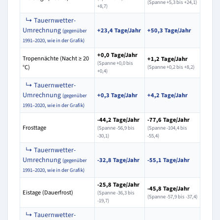
(Spanne +5,3 bis +24,1)
+8,7)
↳ Tauernwetter-
Umrechnung
+23,4 Tage/Jahr
+50,3 Tage/Jahr
(gegenüber
1991–2020, wie in der Grafik)
+0,0 Tage/Jahr
Tropennächte (Nacht ≥ 20
+1,2 Tage/Jahr
(Spanne +0,0 bis
°C)
(Spanne +0,2 bis +8,2)
+0,4)
↳ Tauernwetter-
Umrechnung
+0,3 Tage/Jahr
+4,2 Tage/Jahr
(gegenüber
1991–2020, wie in der Grafik)
-44,2 Tage/Jahr
-77,6 Tage/Jahr
Frosttage
(Spanne -56,9 bis
(Spanne -104,4 bis
-30,1)
-55,4)
↳ Tauernwetter-
Umrechnung
-32,8 Tage/Jahr
-55,1 Tage/Jahr
(gegenüber
1991–2020, wie in der Grafik)
-25,8 Tage/Jahr
-45,8 Tage/Jahr
Eistage (Dauerfrost)
(Spanne -36,3 bis
(Spanne -57,9 bis -37,4)
-19,7)
↳ Tauernwetter-