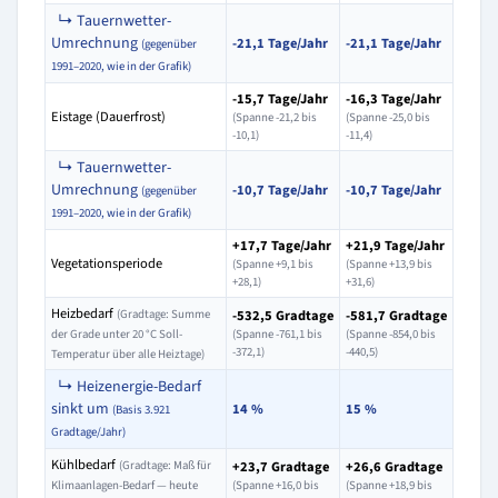
↳ Tauernwetter-
Umrechnung
-21,1 Tage/Jahr
-21,1 Tage/Jahr
(gegenüber
1991–2020, wie in der Grafik)
-15,7 Tage/Jahr
-16,3 Tage/Jahr
Eistage (Dauerfrost)
(Spanne -21,2 bis
(Spanne -25,0 bis
-10,1)
-11,4)
↳ Tauernwetter-
Umrechnung
-10,7 Tage/Jahr
-10,7 Tage/Jahr
(gegenüber
1991–2020, wie in der Grafik)
+17,7 Tage/Jahr
+21,9 Tage/Jahr
Vegetationsperiode
(Spanne +9,1 bis
(Spanne +13,9 bis
+28,1)
+31,6)
Heizbedarf
(Gradtage: Summe
-532,5 Gradtage
-581,7 Gradtage
der Grade unter 20 °C Soll-
(Spanne -761,1 bis
(Spanne -854,0 bis
-372,1)
-440,5)
Temperatur über alle Heiztage)
↳ Heizenergie-Bedarf
sinkt um
14 %
15 %
(Basis 3.921
Gradtage/Jahr)
Kühlbedarf
(Gradtage: Maß für
+23,7 Gradtage
+26,6 Gradtage
Klimaanlagen-Bedarf — heute
(Spanne +16,0 bis
(Spanne +18,9 bis