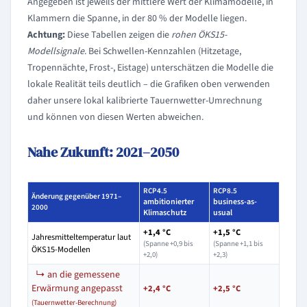
Angegeben ist jeweils der mittlere Wert der Klimamodelle, in
Klammern die Spanne, in der 80 % der Modelle liegen.
Achtung:
Diese Tabellen zeigen die
rohen ÖKS15-
Modellsignale
. Bei Schwellen-Kennzahlen (Hitzetage,
Tropennächte, Frost-, Eistage) unterschätzen die Modelle die
lokale Realität teils deutlich – die Grafiken oben verwenden
daher unsere lokal kalibrierte Tauernwetter-Umrechnung
und können von diesen Werten abweichen.
Nahe Zukunft: 2021–2050
RCP4.5
RCP8.5
Änderung gegenüber 1971–
ambitionierter
business-as-
2000
Klimaschutz
usual
+1,4 °C
+1,5 °C
Jahresmitteltemperatur laut
(Spanne +0,9 bis
(Spanne +1,1 bis
ÖKS15-Modellen
+2,0)
+2,3)
↳ an die gemessene
Erwärmung angepasst
+2,4 °C
+2,5 °C
(Tauernwetter-Berechnung)