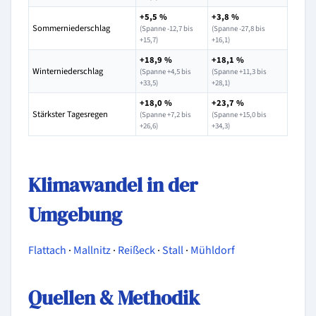
+5,5 %
+3,8 %
Sommerniederschlag
(Spanne -12,7 bis
(Spanne -27,8 bis
+15,7)
+16,1)
+18,9 %
+18,1 %
Winterniederschlag
(Spanne +4,5 bis
(Spanne +11,3 bis
+33,5)
+28,1)
+18,0 %
+23,7 %
Stärkster Tagesregen
(Spanne +7,2 bis
(Spanne +15,0 bis
+26,6)
+34,3)
Klimawandel in der
Umgebung
Flattach
·
Mallnitz
·
Reißeck
·
Stall
·
Mühldorf
Quellen & Methodik