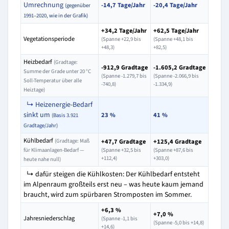
Umrechnung
-14,7 Tage/Jahr
-20,4 Tage/Jahr
(gegenüber
1991–2020, wie in der Grafik)
+34,2 Tage/Jahr
+62,5 Tage/Jahr
Vegetationsperiode
(Spanne +22,9 bis
(Spanne +48,1 bis
+48,3)
+82,5)
Heizbedarf
(Gradtage:
-912,9 Gradtage
-1.605,2 Gradtage
Summe der Grade unter 20 °C
(Spanne -1.279,7 bis
(Spanne -2.066,9 bis
Soll-Temperatur über alle
-740,8)
-1.334,9)
Heiztage)
↳ Heizenergie-Bedarf
sinkt um
23 %
41 %
(Basis 3.921
Gradtage/Jahr)
Kühlbedarf
(Gradtage: Maß
+47,7 Gradtage
+125,4 Gradtage
für Klimaanlagen-Bedarf —
(Spanne +32,5 bis
(Spanne +87,6 bis
+112,4)
+303,0)
heute nahe null)
↳ dafür steigen die Kühlkosten: Der Kühlbedarf entsteht
im Alpenraum großteils erst neu – was heute kaum jemand
braucht, wird zum spürbaren Stromposten im Sommer.
+6,3 %
+7,0 %
Jahresniederschlag
(Spanne -1,1 bis
(Spanne -5,0 bis +14,8)
+14,6)