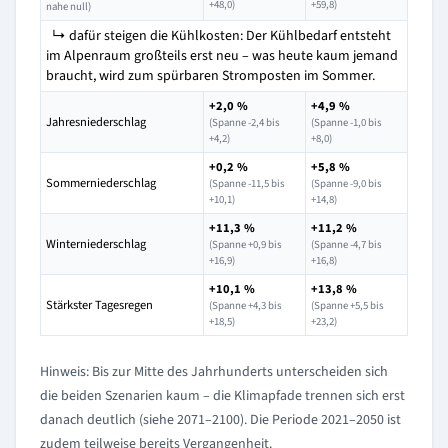
+48,0)
+59,8)
nahe null)
↳ dafür steigen die Kühlkosten: Der Kühlbedarf entsteht
im Alpenraum großteils erst neu – was heute kaum jemand
braucht, wird zum spürbaren Stromposten im Sommer.
+2,0 %
+4,9 %
Jahresniederschlag
(Spanne -2,4 bis
(Spanne -1,0 bis
+4,2)
+8,0)
+0,2 %
+5,8 %
Sommerniederschlag
(Spanne -11,5 bis
(Spanne -9,0 bis
+10,1)
+14,8)
+11,3 %
+11,2 %
Winterniederschlag
(Spanne +0,9 bis
(Spanne -4,7 bis
+16,9)
+16,8)
+10,1 %
+13,8 %
Stärkster Tagesregen
(Spanne +4,3 bis
(Spanne +5,5 bis
+18,5)
+23,2)
Hinweis: Bis zur Mitte des Jahrhunderts unterscheiden sich
die beiden Szenarien kaum – die Klimapfade trennen sich erst
danach deutlich (siehe 2071–2100). Die Periode 2021–2050 ist
zudem teilweise bereits Vergangenheit.