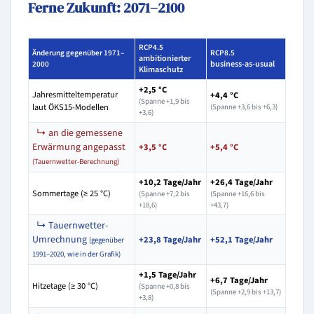
Ferne Zukunft: 2071–2100
RCP4.5
Änderung gegenüber 1971–
RCP8.5
ambitionierter
business-as-usual
2000
Klimaschutz
+2,5 °C
Jahresmitteltemperatur
+4,4 °C
(Spanne +1,9 bis
laut ÖKS15-Modellen
(Spanne +3,6 bis +6,3)
+3,6)
↳ an die gemessene
Erwärmung angepasst
+3,5 °C
+5,4 °C
(Tauernwetter-Berechnung)
+10,2 Tage/Jahr
+26,4 Tage/Jahr
Sommertage (≥ 25 °C)
(Spanne +7,2 bis
(Spanne +16,6 bis
+18,6)
+43,7)
↳ Tauernwetter-
Umrechnung
+23,8 Tage/Jahr
+52,1 Tage/Jahr
(gegenüber
1991–2020, wie in der Grafik)
+1,5 Tage/Jahr
+6,7 Tage/Jahr
Hitzetage (≥ 30 °C)
(Spanne +0,8 bis
(Spanne +2,9 bis +13,7)
+3,8)