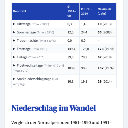
Ø
Ø 1991–
Maximum
Kennzahl
1961–
2020
(Jahr)
90
Hitzetage
0,3
1,4
10
(2013)
(Tmax ≥ 30 °C)
Sommertage
12,5
24,4
50
(2003)
(Tmax ≥ 25 °C)
Tropennächte
0,0
0,0
–
(Tmin ≥ 20 °C)
Frosttage
149,4
126,8
173
(1970)
(Tmin < 0 °C)
Eistage
39,6
28,3
62
(2010)
(Tmax < 0 °C)
Frostwechseltage
(Tmin < 0 °C und
109,8
98,5
152
(1974)
Tmax ≥ 0 °C)
Starkniederschlagstage
(≥ 20
16,8
19,1
29
(2014)
mm/Tag)
Niederschlag im Wandel
Vergleich der Normalperioden 1961–1990 und 1991–