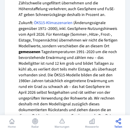
Zählschwelle ungefiltert übernehmen und die
Höhenstaffelung verkehren; auch GeoSphere und FuSE-
AT geben Schneerückgänge deshalb in Prozent an.
Zukunft:
ÖKS15-Klimaszenarien
(Änderungssignale
gegenüber 1971–2000), inkl. GeoSphere-Nutzungshinweis
vom April 2026. Für Kenntage (Sommer-, Hitze-, Frost-,
Eistage, Tropennächte) übernehmen wir nicht die fertigen
Modellwerte, sondern verschieben die an diesem Ort
gemessenen
Tagestemperaturen 1991–2020 um die noch
bevorstehende Erwärmung und zählen neu – das
Modellgitter ist rund 12 km grob und bildet Tallagen zu
kühl ab, es verliert dort teils mehr Eistage, als überhaupt
vorhanden sind. Die ÖKS15-Modelle bilden die seit den
1980er-Jahren tatsächlich eingetretene Erwärmung um
rund ein Grad zu schwach ab – das hat GeoSphere im
April 2026 selbst festgehalten und rät seither von der
ungeprüften Verwendung der Rohwerte ab. Wir rechnen
deshalb mit dem Modellsignal zuzüglich dieses
dokumentierten Rückstands und ziehen davon die an
diesem Ort bereits gemessene Erwärmung ab. Der Betrag,
um den die Schwelle am Ende verschoben wird, stammt
Home
damit aus den Messwerten dieses Ortes. Weil sich
Radar
Warnungen
Messwerte
Teilen