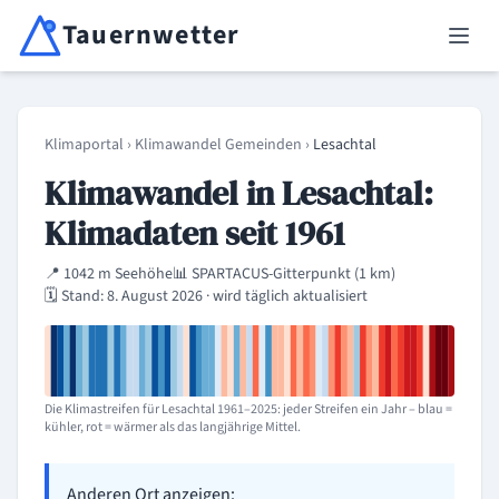
Tauernwetter
Unabhängiger Wetterdienst für Kärnten, Osttirol & Alpenregion
Haup
Klimaportal
›
Klimawandel Gemeinden
›
Lesachtal
Klimawandel in Lesachtal:
Klimadaten seit 1961
📍 1042 m Seehöhe
📊 SPARTACUS-Gitterpunkt (1 km)
🗓️ Stand: 8. August 2026 · wird täglich aktualisiert
Die Klimastreifen für Lesachtal 1961–2025: jeder Streifen ein Jahr – blau =
kühler, rot = wärmer als das langjährige Mittel.
Anderen Ort anzeigen: