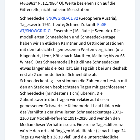
(46,6963° N, 12,7980° O). Werte beziehen sich auf die
Gitterzelle, nicht auf eine Messstation.
Schneedecke:
SNOWGRID-CL v2
(GeoSphere Austria),
Tageswerte 1961–heute; Schnee-Zukunft:
FuSE-
AT/SNOWGRID-CL
-Ensemble (16 Läufe je Szenario). Die
modellierten Schneehöhen und Schneedeckentage
haben wir an etlichen Kärntner und Osttiroler Stationen
mit den tatsächlich gemessenen Werten verglichen (u. a.
Klagenfurt, Lienz, Kötschach-Mauthen, Mallnitz; bis zu 65
Winter). Das Schneemodell hält dünne Schneedecken
etwas länger als die Realität. Ein Tag zählt bei uns deshalb
erst ab 2 cm modellierter Schneehöhe als
Schneedeckentag – so stimmen die Zahlen am besten mit
den an Stationen beobachteten Tagen mit geschlossener
Schneedecke (mindestens 1 cm) überein. Die
Zukunftswerte übertragen wir
relativ
auf diesen
gemessenen Ortswert: Je Klimamodell-Lauf bilden wir
das Verhältnis der simulierten Schneedeckentage 2071–
2100 zur Modell-Referenz 1991–2020 und wenden den
Median dieser Verhältnisse an. Eine reine Tagesdifferenz
würde den ortsabhängigen Modellfehler (je nach Lage 24
Tage zu wenig bis 38 zu viel) und die unterschiedliche