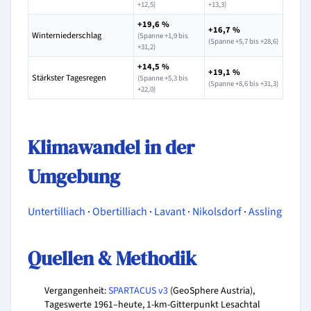
+12,5)
+13,3)
+19,6 %
+16,7 %
Winterniederschlag
(Spanne +1,9 bis
(Spanne +5,7 bis +28,6)
+31,2)
+14,5 %
+19,1 %
Stärkster Tagesregen
(Spanne +5,3 bis
(Spanne +8,6 bis +31,3)
+22,0)
Klimawandel in der
Umgebung
Untertilliach
·
Obertilliach
·
Lavant
·
Nikolsdorf
·
Assling
Quellen & Methodik
Vergangenheit:
SPARTACUS v3
(GeoSphere Austria),
Tageswerte 1961–heute, 1-km-Gitterpunkt Lesachtal