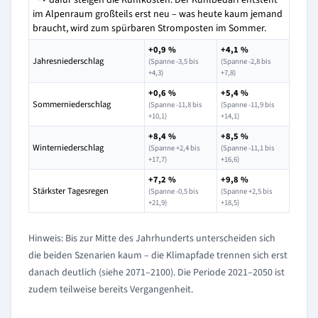
↳ dafür steigen die Kühlkosten: Der Kühlbedarf entsteht
im Alpenraum großteils erst neu – was heute kaum jemand
braucht, wird zum spürbaren Stromposten im Sommer.
+0,9 %
+4,1 %
Jahresniederschlag
(Spanne -3,5 bis
(Spanne -2,8 bis
+4,3)
+7,8)
+0,6 %
+5,4 %
Sommerniederschlag
(Spanne -11,8 bis
(Spanne -11,9 bis
+10,1)
+14,1)
+8,4 %
+8,5 %
Winterniederschlag
(Spanne +2,4 bis
(Spanne -11,1 bis
+17,7)
+16,6)
+7,2 %
+9,8 %
Stärkster Tagesregen
(Spanne -0,5 bis
(Spanne +2,5 bis
+21,9)
+18,5)
Hinweis: Bis zur Mitte des Jahrhunderts unterscheiden sich
die beiden Szenarien kaum – die Klimapfade trennen sich erst
danach deutlich (siehe 2071–2100). Die Periode 2021–2050 ist
zudem teilweise bereits Vergangenheit.