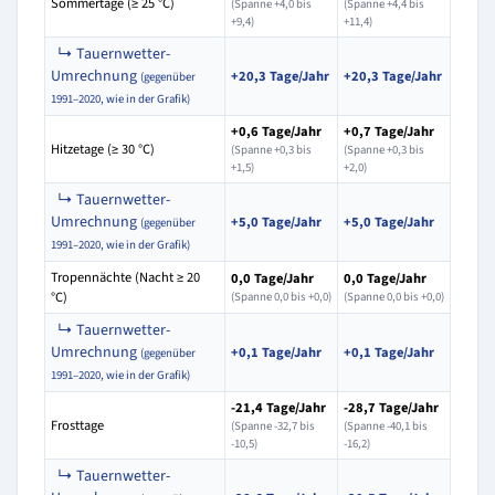
Sommertage (≥ 25 °C)
(Spanne +4,0 bis
(Spanne +4,4 bis
+9,4)
+11,4)
↳ Tauernwetter-
Umrechnung
+20,3 Tage/Jahr
+20,3 Tage/Jahr
(gegenüber
1991–2020, wie in der Grafik)
+0,6 Tage/Jahr
+0,7 Tage/Jahr
Hitzetage (≥ 30 °C)
(Spanne +0,3 bis
(Spanne +0,3 bis
+1,5)
+2,0)
↳ Tauernwetter-
Umrechnung
+5,0 Tage/Jahr
+5,0 Tage/Jahr
(gegenüber
1991–2020, wie in der Grafik)
Tropennächte (Nacht ≥ 20
0,0 Tage/Jahr
0,0 Tage/Jahr
°C)
(Spanne 0,0 bis +0,0)
(Spanne 0,0 bis +0,0)
↳ Tauernwetter-
Umrechnung
+0,1 Tage/Jahr
+0,1 Tage/Jahr
(gegenüber
1991–2020, wie in der Grafik)
-21,4 Tage/Jahr
-28,7 Tage/Jahr
Frosttage
(Spanne -32,7 bis
(Spanne -40,1 bis
-10,5)
-16,2)
↳ Tauernwetter-