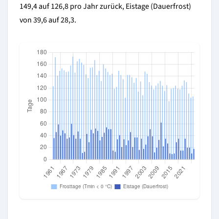
149,4 auf 126,8 pro Jahr zurück, Eistage (Dauerfrost)
von 39,6 auf 28,3.