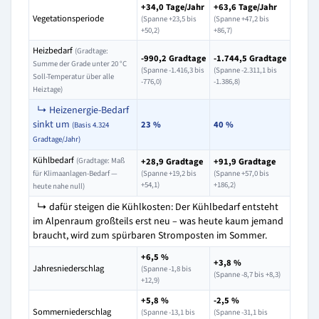
+34,0 Tage/Jahr
+63,6 Tage/Jahr
Vegetationsperiode
(Spanne +23,5 bis
(Spanne +47,2 bis
+50,2)
+86,7)
Heizbedarf
(Gradtage:
-990,2 Gradtage
-1.744,5 Gradtage
Summe der Grade unter 20 °C
(Spanne -1.416,3 bis
(Spanne -2.311,1 bis
Soll-Temperatur über alle
-776,0)
-1.386,8)
Heiztage)
↳ Heizenergie-Bedarf
sinkt um
23 %
40 %
(Basis 4.324
Gradtage/Jahr)
Kühlbedarf
(Gradtage: Maß
+28,9 Gradtage
+91,9 Gradtage
für Klimaanlagen-Bedarf —
(Spanne +19,2 bis
(Spanne +57,0 bis
+54,1)
+186,2)
heute nahe null)
↳ dafür steigen die Kühlkosten: Der Kühlbedarf entsteht
im Alpenraum großteils erst neu – was heute kaum jemand
braucht, wird zum spürbaren Stromposten im Sommer.
+6,5 %
+3,8 %
Jahresniederschlag
(Spanne -1,8 bis
(Spanne -8,7 bis +8,3)
+12,9)
+5,8 %
-2,5 %
Sommerniederschlag
(Spanne -13,1 bis
(Spanne -31,1 bis