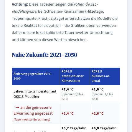
Achtung:
Diese Tabellen zeigen die
rohen ÖKS15-
Modellsignale
. Bei Schwellen-Kennzahlen (Hitzetage,
Tropennächte, Frost-, Eistage) unterschätzen die Modelle die
lokale Realität teils deutlich – die Grafiken oben verwenden
daher unsere lokal kalibrierte Tauernwetter-Umrechnung
und können von diesen Werten abweichen.
Nahe Zukunft: 2021–2050
RCP4.5
RCP8.5
Änderung gegenüber 1971–
ambitionierter
business-as-
2000
Klimaschutz
usual
+1,4 °C
+1,6 °C
Jahresmitteltemperatur laut
(Spanne +0,9 bis
(Spanne +1,1 bis
ÖKS15-Modellen
+2,1)
+2,4)
↳ an die gemessene
Erwärmung angepasst
+2,4 °C
+2,6 °C
(Tauernwetter-Berechnung)
+5,7 Tage/Jahr
+6,0 Tage/Jahr