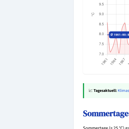
📈
Tagesaktuell:
Klimas
Sommertage 
Sommertage (≥ 25 °C) g