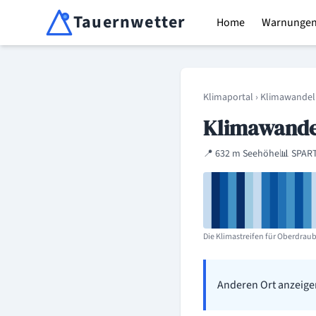
Tauernwetter
Home
Warnunge
Unabhängiger Wetterdienst für Kärnten, Osttirol & Alpen
Klimaportal
›
Klimawandel
Klimawandel
📍 632 m Seehöhe
📊 SPART
Die Klimastreifen für Oberdraubu
Anderen Ort anzeige