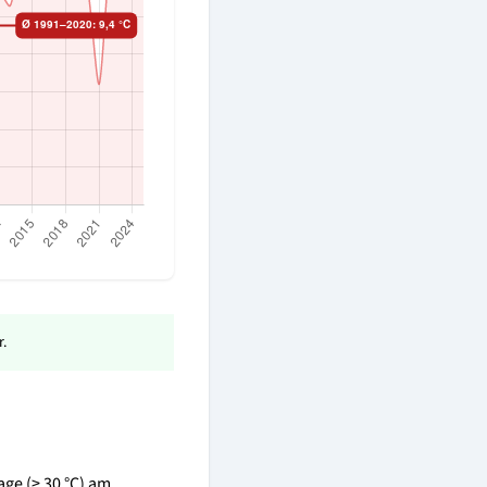
.
age (≥ 30 °C) am