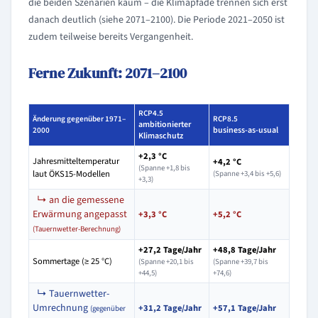
die beiden Szenarien kaum – die Klimapfade trennen sich erst
danach deutlich (siehe 2071–2100). Die Periode 2021–2050 ist
zudem teilweise bereits Vergangenheit.
Ferne Zukunft: 2071–2100
RCP4.5
Änderung gegenüber 1971–
RCP8.5
ambitionierter
business-as-usual
2000
Klimaschutz
+2,3 °C
Jahresmitteltemperatur
+4,2 °C
(Spanne +1,8 bis
laut ÖKS15-Modellen
(Spanne +3,4 bis +5,6)
+3,3)
↳ an die gemessene
Erwärmung angepasst
+3,3 °C
+5,2 °C
(Tauernwetter-Berechnung)
+27,2 Tage/Jahr
+48,8 Tage/Jahr
Sommertage (≥ 25 °C)
(Spanne +20,1 bis
(Spanne +39,7 bis
+44,5)
+74,6)
↳ Tauernwetter-
Umrechnung
+31,2 Tage/Jahr
+57,1 Tage/Jahr
(gegenüber