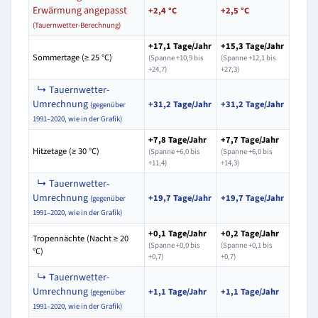
Erwärmung angepasst
+2,4 °C
+2,5 °C
(Tauernwetter-Berechnung)
+17,1 Tage/Jahr
+15,3 Tage/Jahr
Sommertage (≥ 25 °C)
(Spanne +10,9 bis
(Spanne +12,1 bis
+24,7)
+27,3)
↳ Tauernwetter-
Umrechnung
+31,2 Tage/Jahr
+31,2 Tage/Jahr
(gegenüber
1991–2020, wie in der Grafik)
+7,8 Tage/Jahr
+7,7 Tage/Jahr
Hitzetage (≥ 30 °C)
(Spanne +6,0 bis
(Spanne +6,0 bis
+11,4)
+14,3)
↳ Tauernwetter-
Umrechnung
+19,7 Tage/Jahr
+19,7 Tage/Jahr
(gegenüber
1991–2020, wie in der Grafik)
+0,1 Tage/Jahr
+0,2 Tage/Jahr
Tropennächte (Nacht ≥ 20
(Spanne +0,0 bis
(Spanne +0,1 bis
°C)
+0,7)
+0,7)
↳ Tauernwetter-
Umrechnung
+1,1 Tage/Jahr
+1,1 Tage/Jahr
(gegenüber
1991–2020, wie in der Grafik)