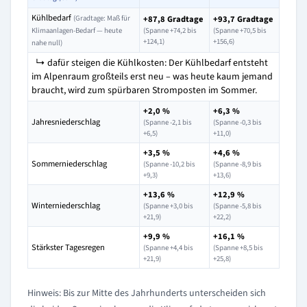
Kühlbedarf
(Gradtage: Maß für
+87,8 Gradtage
+93,7 Gradtage
Klimaanlagen-Bedarf — heute
(Spanne +74,2 bis
(Spanne +70,5 bis
+124,1)
+156,6)
nahe null)
↳ dafür steigen die Kühlkosten: Der Kühlbedarf entsteht
im Alpenraum großteils erst neu – was heute kaum jemand
braucht, wird zum spürbaren Stromposten im Sommer.
+2,0 %
+6,3 %
Jahresniederschlag
(Spanne -2,1 bis
(Spanne -0,3 bis
+6,5)
+11,0)
+3,5 %
+4,6 %
Sommerniederschlag
(Spanne -10,2 bis
(Spanne -8,9 bis
+9,3)
+13,6)
+13,6 %
+12,9 %
Winterniederschlag
(Spanne +3,0 bis
(Spanne -5,8 bis
+21,9)
+22,2)
+9,9 %
+16,1 %
Stärkster Tagesregen
(Spanne +4,4 bis
(Spanne +8,5 bis
+21,9)
+25,8)
Hinweis: Bis zur Mitte des Jahrhunderts unterscheiden sich