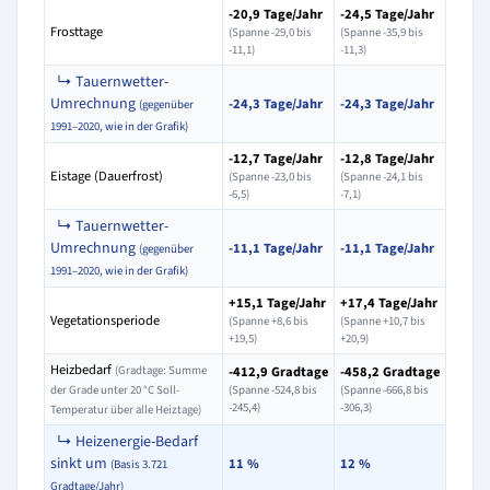
-20,9 Tage/Jahr
-24,5 Tage/Jahr
Frosttage
(Spanne -29,0 bis
(Spanne -35,9 bis
-11,1)
-11,3)
↳ Tauernwetter-
Umrechnung
-24,3 Tage/Jahr
-24,3 Tage/Jahr
(gegenüber
1991–2020, wie in der Grafik)
-12,7 Tage/Jahr
-12,8 Tage/Jahr
Eistage (Dauerfrost)
(Spanne -23,0 bis
(Spanne -24,1 bis
-6,5)
-7,1)
↳ Tauernwetter-
Umrechnung
-11,1 Tage/Jahr
-11,1 Tage/Jahr
(gegenüber
1991–2020, wie in der Grafik)
+15,1 Tage/Jahr
+17,4 Tage/Jahr
Vegetationsperiode
(Spanne +8,6 bis
(Spanne +10,7 bis
+19,5)
+20,9)
Heizbedarf
(Gradtage: Summe
-412,9 Gradtage
-458,2 Gradtage
der Grade unter 20 °C Soll-
(Spanne -524,8 bis
(Spanne -666,8 bis
-245,4)
-306,3)
Temperatur über alle Heiztage)
↳ Heizenergie-Bedarf
sinkt um
11 %
12 %
(Basis 3.721
Gradtage/Jahr)