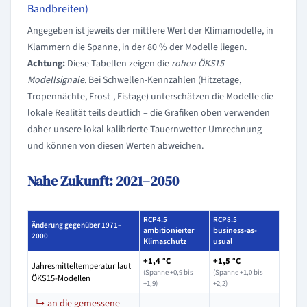
Bandbreiten)
Angegeben ist jeweils der mittlere Wert der Klimamodelle, in
Klammern die Spanne, in der 80 % der Modelle liegen.
Achtung:
Diese Tabellen zeigen die
rohen ÖKS15-
Modellsignale
. Bei Schwellen-Kennzahlen (Hitzetage,
Tropennächte, Frost-, Eistage) unterschätzen die Modelle die
lokale Realität teils deutlich – die Grafiken oben verwenden
daher unsere lokal kalibrierte Tauernwetter-Umrechnung
und können von diesen Werten abweichen.
Nahe Zukunft: 2021–2050
RCP4.5
RCP8.5
Änderung gegenüber 1971–
ambitionierter
business-as-
2000
Klimaschutz
usual
+1,4 °C
+1,5 °C
Jahresmitteltemperatur laut
(Spanne +0,9 bis
(Spanne +1,0 bis
ÖKS15-Modellen
+1,9)
+2,2)
↳ an die gemessene