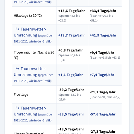
1991–2020, wie in der Grafik)
+13,6 Tage/Jahr
+33,4 Tage/Jahr
Hitzetage (≥ 30 °C)
(Spanne +8,8 bis
(Spanne +20,3 bis
+23,2)
+53,1)
↳ Tauernwetter-
Umrechnung
+19,7 Tage/Jahr
+41,9 Tage/Jahr
(gegenüber
1991–2020, wie in der Grafik)
+0,8 Tage/Jahr
Tropennächte (Nacht ≥ 20
+9,4 Tage/Jahr
(Spanne +0,4 bis
°C)
(Spanne +3,5 bis +33,1)
+3,3)
↳ Tauernwetter-
Umrechnung
+1,1 Tage/Jahr
+7,4 Tage/Jahr
(gegenüber
1991–2020, wie in der Grafik)
-39,2 Tage/Jahr
-71,1 Tage/Jahr
Frosttage
(Spanne -53,2 bis
(Spanne -91,7 bis -47,2)
-27,6)
↳ Tauernwetter-
Umrechnung
-33,5 Tage/Jahr
-57,6 Tage/Jahr
(gegenüber
1991–2020, wie in der Grafik)
-18,5 Tage/Jahr
-27,3 Tage/Jahr