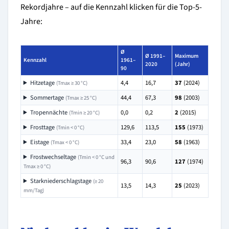
Rekordjahre – auf die Kennzahl klicken für die Top-5-
Jahre:
Ø
Ø 1991–
Maximum
Kennzahl
1961–
2020
(Jahr)
90
Hitzetage
4,4
16,7
37
(2024)
(Tmax ≥ 30 °C)
Sommertage
44,4
67,3
98
(2003)
(Tmax ≥ 25 °C)
Tropennächte
0,0
0,2
2
(2015)
(Tmin ≥ 20 °C)
Frosttage
129,6
113,5
155
(1973)
(Tmin < 0 °C)
Eistage
33,4
23,0
58
(1963)
(Tmax < 0 °C)
Frostwechseltage
(Tmin < 0 °C und
96,3
90,6
127
(1974)
Tmax ≥ 0 °C)
Starkniederschlagstage
(≥ 20
13,5
14,3
25
(2023)
mm/Tag)