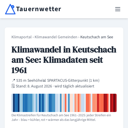
Tauernwetter
Unabhängiger Wetterdienst für Kärnten, Osttirol & Alpenregion
Haup
Klimaportal
›
Klimawandel Gemeinden
›
Keutschach am See
Klimawandel in Keutschach
am See: Klimadaten seit
1961
📍 535 m Seehöhe
📊 SPARTACUS-Gitterpunkt (1 km)
🗓️ Stand: 8. August 2026 · wird täglich aktualisiert
Die Klimastreifen für Keutschach am See 1961–2025: jeder Streifen ein
Jahr – blau = kühler, rot = wärmer als das langjährige Mittel.