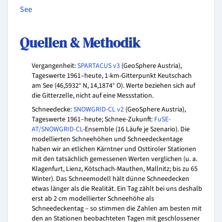
See
Quellen & Methodik
Vergangenheit:
SPARTACUS v3
(GeoSphere Austria),
Tageswerte 1961–heute, 1-km-Gitterpunkt Keutschach
am See (46,5932° N, 14,1874° O). Werte beziehen sich auf
die Gitterzelle, nicht auf eine Messstation.
Schneedecke:
SNOWGRID-CL v2
(GeoSphere Austria),
Tageswerte 1961–heute; Schnee-Zukunft:
FuSE-
AT/SNOWGRID-CL
-Ensemble (16 Läufe je Szenario). Die
modellierten Schneehöhen und Schneedeckentage
haben wir an etlichen Kärntner und Osttiroler Stationen
mit den tatsächlich gemessenen Werten verglichen (u. a.
Klagenfurt, Lienz, Kötschach-Mauthen, Mallnitz; bis zu 65
Winter). Das Schneemodell hält dünne Schneedecken
etwas länger als die Realität. Ein Tag zählt bei uns deshalb
erst ab 2 cm modellierter Schneehöhe als
Schneedeckentag – so stimmen die Zahlen am besten mit
den an Stationen beobachteten Tagen mit geschlossener