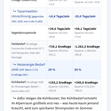
Eistage (Dauerfrost)
(Spanne -29,7 bis
(Spanne -32,1 bis -23,4)
-13,2)
↳ Tauernwetter-
Umrechnung
-14,4 Tage/Jahr
-20,0 Tage/Jahr
(gegenüber
1991–2020, wie in der Grafik)
+28,6 Tage/Jahr
+58,1 Tage/Jahr
Vegetationsperiode
(Spanne +20,5 bis
(Spanne +41,4 bis
+36,8)
+72,9)
Heizbedarf
(Gradtage:
-735,1 Gradtage
-1.262,3 Gradtage
Summe der Grade unter 20 °C
(Spanne -874,9 bis
(Spanne -1.384,8 bis
Soll-Temperatur über alle
-541,1)
-955,4)
Heiztage)
↳ Heizenergie-Bedarf
sinkt um
20 %
34 %
(Basis 3.721
Gradtage/Jahr)
Kühlbedarf
(Gradtage: Maß
+155,2 Gradtage
+340,0 Gradtage
für Klimaanlagen-Bedarf —
(Spanne +116,6 bis
(Spanne +272,8 bis
+251,4)
+565,2)
heute nahe null)
↳ dafür steigen die Kühlkosten: Der Kühlbedarf entsteht
im Alpenraum großteils erst neu – was heute kaum jemand
braucht, wird zum spürbaren Stromposten im Sommer.