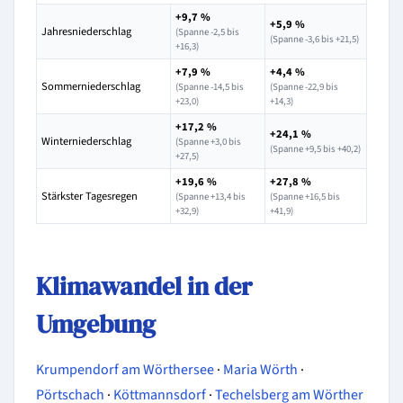
+9,7 %
+5,9 %
Jahresniederschlag
(Spanne -2,5 bis
(Spanne -3,6 bis +21,5)
+16,3)
+7,9 %
+4,4 %
Sommerniederschlag
(Spanne -14,5 bis
(Spanne -22,9 bis
+23,0)
+14,3)
+17,2 %
+24,1 %
Winterniederschlag
(Spanne +3,0 bis
(Spanne +9,5 bis +40,2)
+27,5)
+19,6 %
+27,8 %
Stärkster Tagesregen
(Spanne +13,4 bis
(Spanne +16,5 bis
+32,9)
+41,9)
Klimawandel in der
Umgebung
Krumpendorf am Wörthersee
·
Maria Wörth
·
Pörtschach
·
Köttmannsdorf
·
Techelsberg am Wörther