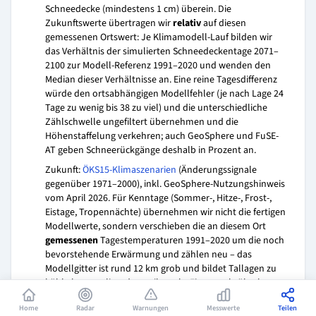
Schneedecke (mindestens 1 cm) überein. Die
Zukunftswerte übertragen wir
relativ
auf diesen
gemessenen Ortswert: Je Klimamodell-Lauf bilden wir
das Verhältnis der simulierten Schneedeckentage 2071–
2100 zur Modell-Referenz 1991–2020 und wenden den
Median dieser Verhältnisse an. Eine reine Tagesdifferenz
würde den ortsabhängigen Modellfehler (je nach Lage 24
Tage zu wenig bis 38 zu viel) und die unterschiedliche
Zählschwelle ungefiltert übernehmen und die
Höhenstaffelung verkehren; auch GeoSphere und FuSE-
AT geben Schneerückgänge deshalb in Prozent an.
Zukunft:
ÖKS15-Klimaszenarien
(Änderungssignale
gegenüber 1971–2000), inkl. GeoSphere-Nutzungshinweis
vom April 2026. Für Kenntage (Sommer-, Hitze-, Frost-,
Eistage, Tropennächte) übernehmen wir nicht die fertigen
Modellwerte, sondern verschieben die an diesem Ort
gemessenen
Tagestemperaturen 1991–2020 um die noch
bevorstehende Erwärmung und zählen neu – das
Modellgitter ist rund 12 km grob und bildet Tallagen zu
kühl ab, es verliert dort teils mehr Eistage, als überhaupt
vorhanden sind. Die ÖKS15-Modelle bilden die seit den
Home
Radar
Warnungen
Messwerte
Teilen
1980er-Jahren tatsächlich eingetretene Erwärmung um