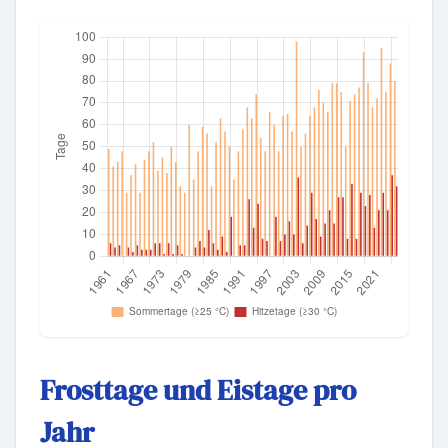
Frosttage und Eistage pro
Jahr