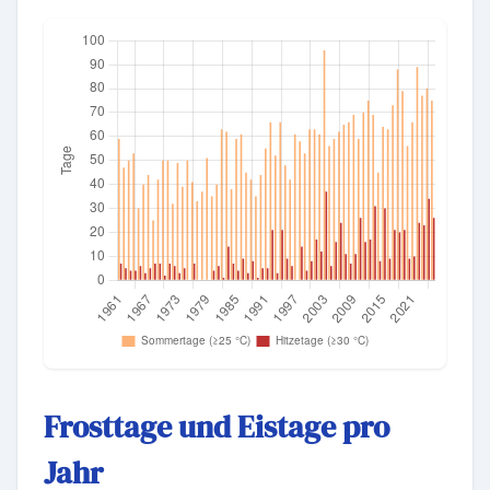
Frosttage und Eistage pro
Jahr