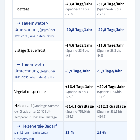
-23,4 Tage/Jahr
-30,4 Tage/Jahr
Frosttage
(Spanne -37,1 bis
(Spanne -47,5 bis
-12,7)
-17,1)
↳ Tauernwetter-
Umrechnung
-20,8 Tage/Jahr
-20,8 Tage/Jahr
(gegenüber
1991–2020, wie in der Grafik)
-14,6 Tage/Jahr
-16,6 Tage/Jahr
Eistage (Dauerfrost)
(Spanne -23,4 bis
(Spanne -28,3 bis
-9,8)
-9,9)
↳ Tauernwetter-
Umrechnung
-9,9 Tage/Jahr
-9,9 Tage/Jahr
(gegenüber
1991–2020, wie in der Grafik)
+16,4 Tage/Jahr
+20,4 Tage/Jahr
Vegetationsperiode
(Spanne +8,2 bis
(Spanne +12,6 bis
+27,3)
+31,5)
Heizbedarf
(Gradtage: Summe
-514,1 Gradtage
-562,2 Gradtage
der Grade unter 20 °C Soll-
(Spanne -756,0 bis
(Spanne -891,5 bis
-334,5)
-416,6)
Temperatur über alle Heiztage)
↳ Heizenergie-Bedarf
sinkt um
13 %
15 %
(Basis 3.823
Gradtage/Jahr)