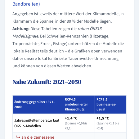
Bandbreiten)
Angegeben ist jeweils der mittlere Wert der Klimamodelle, in
Klammern die Spanne, in der 80 % der Modelle liegen.
Achtung:
Diese Tabellen zeigen die
rohen ÖKS15-
Modellsignale
. Bei Schwellen-Kennzahlen (Hitzetage,
Tropennächte, Frost-, Eistage) unterschätzen die Modelle die
lokale Realität teils deutlich – die Grafiken oben verwenden
daher unsere lokal kalibrierte Tauernwetter-Umrechnung
und können von diesen Werten abweichen.
Nahe Zukunft: 2021–2050
RCP4.5
RCP8.5
Änderung gegenüber 1971–
ambitionierter
business-as-
2000
Klimaschutz
usual
+1,4 °C
+1,5 °C
Jahresmitteltemperatur laut
(Spanne +0,9 bis
(Spanne +1,1 bis
ÖKS15-Modellen
+2,1)
+2,4)
↳ an die gemessene