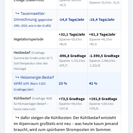
Eistage (Dauerfrost)
(Spanne -36,4 bis
(Spanne -51,6 bis -31,5)
-18,2)
↳ Tauernwetter-
Umrechnung
-14,0 Tage/Jahr
-18,4 Tage/Jahr
(gegenüber
1991–2020, wie in der Grafik)
+32,1 Tage/Jahr
+61,3 Tage/Jahr
Vegetationsperiode
(Spanne +20,8 bis
(Spanne +43,3 bis
+46,4)
+90,2)
Heizbedarf
(Gradtage:
-896,8 Gradtage
-1.590,5 Gradtage
Summe der Grade unter 20 °C
(Spanne -1.231,6 bis
(Spanne -2.096,6 bis
Soll-Temperatur über alle
-679,7)
-1.222,9)
Heiztage)
↳ Heizenergie-Bedarf
sinkt um
23 %
42 %
(Basis 3.823
Gradtage/Jahr)
Kühlbedarf
(Gradtage: Maß
+73,5 Gradtage
+191,9 Gradtage
für Klimaanlagen-Bedarf —
(Spanne +54,0 bis
(Spanne +134,5 bis
+137,6)
+376,9)
heute nahe null)
↳ dafür steigen die Kühlkosten: Der Kühlbedarf entsteht
im Alpenraum großteils erst neu – was heute kaum jemand
braucht, wird zum spürbaren Stromposten im Sommer.