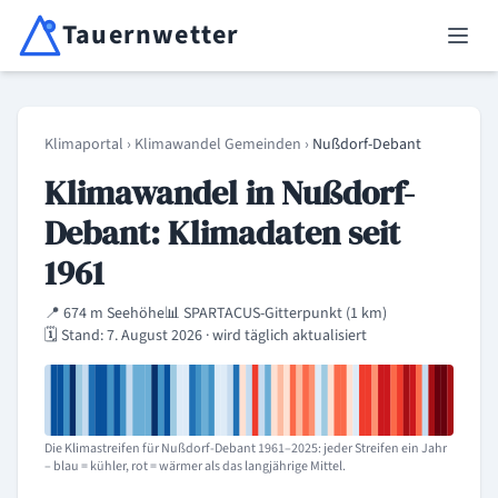
Tauernwetter
Unabhängiger Wetterdienst für Kärnten, Osttirol & Alpenregion
Haup
Klimaportal
›
Klimawandel Gemeinden
›
Nußdorf-Debant
Klimawandel in Nußdorf-
Debant: Klimadaten seit
1961
📍 674 m Seehöhe
📊 SPARTACUS-Gitterpunkt (1 km)
🗓️ Stand: 7. August 2026 · wird täglich aktualisiert
Die Klimastreifen für Nußdorf-Debant 1961–2025: jeder Streifen ein Jahr
– blau = kühler, rot = wärmer als das langjährige Mittel.