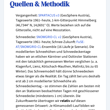
Quellen & Methodik
Vergangenheit:
SPARTACUS v3
(GeoSphere Austria),
Tageswerte 1961–heute, 1-km-Gitterpunkt Himmelberg
(46,7344° N, 14,0691° O). Werte beziehen sich auf die
Gitterzelle, nicht auf eine Messstation.
Schneedecke:
SNOWGRID-CL v2
(GeoSphere Austria),
Tageswerte 1961–heute; Schnee-Zukunft:
FuSE-
AT/SNOWGRID-CL
-Ensemble (16 Läufe je Szenario). Die
modellierten Schneehöhen und Schneedeckentage
haben wir an etlichen Kärntner und Osttiroler Stationen
mit den tatsächlich gemessenen Werten verglichen (u. a.
Klagenfurt, Lienz, Kötschach-Mauthen, Mallnitz; bis zu 65
Winter). Das Schneemodell hält dünne Schneedecken
etwas länger als die Realität. Ein Tag zählt bei uns deshalb
erst ab 2 cm modellierter Schneehöhe als
Schneedeckentag – so stimmen die Zahlen am besten mit
den an Stationen beobachteten Tagen mit geschlossener
Schneedecke (mindestens 1 cm) überein. Die
Zukunftswerte übertragen wir
relativ
auf diesen
gemessenen Ortswert: Je Klimamodell-Lauf bilden wir