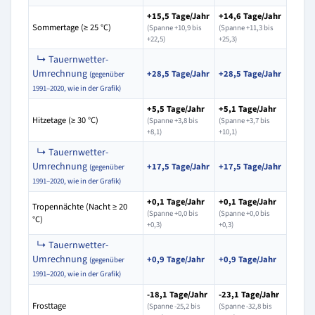
+15,5 Tage/Jahr
+14,6 Tage/Jahr
Sommertage (≥ 25 °C)
(Spanne +10,9 bis
(Spanne +11,3 bis
+22,5)
+25,3)
↳ Tauernwetter-
Umrechnung
+28,5 Tage/Jahr
+28,5 Tage/Jahr
(gegenüber
1991–2020, wie in der Grafik)
+5,5 Tage/Jahr
+5,1 Tage/Jahr
Hitzetage (≥ 30 °C)
(Spanne +3,8 bis
(Spanne +3,7 bis
+8,1)
+10,1)
↳ Tauernwetter-
Umrechnung
+17,5 Tage/Jahr
+17,5 Tage/Jahr
(gegenüber
1991–2020, wie in der Grafik)
+0,1 Tage/Jahr
+0,1 Tage/Jahr
Tropennächte (Nacht ≥ 20
(Spanne +0,0 bis
(Spanne +0,0 bis
°C)
+0,3)
+0,3)
↳ Tauernwetter-
Umrechnung
+0,9 Tage/Jahr
+0,9 Tage/Jahr
(gegenüber
1991–2020, wie in der Grafik)
-18,1 Tage/Jahr
-23,1 Tage/Jahr
Frosttage
(Spanne -25,2 bis
(Spanne -32,8 bis