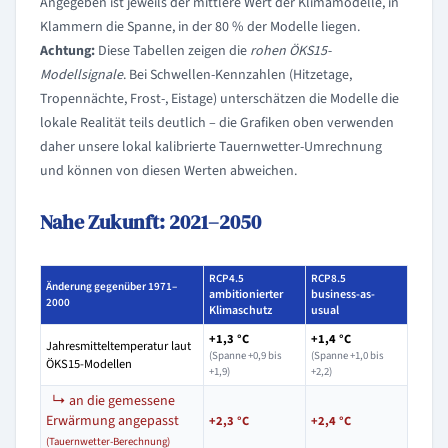
Angegeben ist jeweils der mittlere Wert der Klimamodelle, in
Klammern die Spanne, in der 80 % der Modelle liegen.
Achtung:
Diese Tabellen zeigen die
rohen ÖKS15-
Modellsignale
. Bei Schwellen-Kennzahlen (Hitzetage,
Tropennächte, Frost-, Eistage) unterschätzen die Modelle die
lokale Realität teils deutlich – die Grafiken oben verwenden
daher unsere lokal kalibrierte Tauernwetter-Umrechnung
und können von diesen Werten abweichen.
Nahe Zukunft: 2021–2050
RCP4.5
RCP8.5
Änderung gegenüber 1971–
ambitionierter
business-as-
2000
Klimaschutz
usual
+1,3 °C
+1,4 °C
Jahresmitteltemperatur laut
(Spanne +0,9 bis
(Spanne +1,0 bis
ÖKS15-Modellen
+1,9)
+2,2)
↳ an die gemessene
Erwärmung angepasst
+2,3 °C
+2,4 °C
(Tauernwetter-Berechnung)