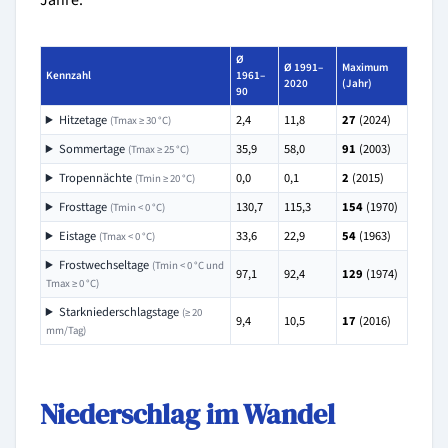
Jahre:
Ø
Ø 1991–
Maximum
Kennzahl
1961–
2020
(Jahr)
90
Hitzetage
2,4
11,8
27
(2024)
(Tmax ≥ 30 °C)
Sommertage
35,9
58,0
91
(2003)
(Tmax ≥ 25 °C)
Tropennächte
0,0
0,1
2
(2015)
(Tmin ≥ 20 °C)
Frosttage
130,7
115,3
154
(1970)
(Tmin < 0 °C)
Eistage
33,6
22,9
54
(1963)
(Tmax < 0 °C)
Frostwechseltage
(Tmin < 0 °C und
97,1
92,4
129
(1974)
Tmax ≥ 0 °C)
Starkniederschlagstage
(≥ 20
9,4
10,5
17
(2016)
mm/Tag)
Niederschlag im Wandel