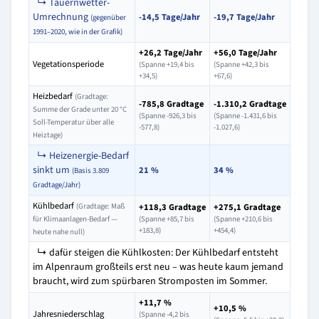
↳ Tauernwetter-
Umrechnung
-14,5 Tage/Jahr
-19,7 Tage/Jahr
(gegenüber
1991–2020, wie in der Grafik)
+26,2 Tage/Jahr
+56,0 Tage/Jahr
Vegetationsperiode
(Spanne +19,4 bis
(Spanne +42,3 bis
+34,5)
+67,6)
Heizbedarf
(Gradtage:
-785,8 Gradtage
-1.310,2 Gradtage
Summe der Grade unter 20 °C
(Spanne -926,3 bis
(Spanne -1.431,6 bis
Soll-Temperatur über alle
-577,8)
-1.027,6)
Heiztage)
↳ Heizenergie-Bedarf
sinkt um
21 %
34 %
(Basis 3.809
Gradtage/Jahr)
Kühlbedarf
(Gradtage: Maß
+118,3 Gradtage
+275,1 Gradtage
für Klimaanlagen-Bedarf —
(Spanne +85,7 bis
(Spanne +210,6 bis
+183,8)
+454,4)
heute nahe null)
↳ dafür steigen die Kühlkosten: Der Kühlbedarf entsteht
im Alpenraum großteils erst neu – was heute kaum jemand
braucht, wird zum spürbaren Stromposten im Sommer.
+11,7 %
+10,5 %
Jahresniederschlag
(Spanne -4,2 bis