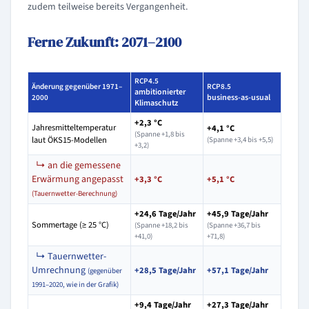
zudem teilweise bereits Vergangenheit.
Ferne Zukunft: 2071–2100
RCP4.5
Änderung gegenüber 1971–
RCP8.5
ambitionierter
business-as-usual
2000
Klimaschutz
+2,3 °C
Jahresmitteltemperatur
+4,1 °C
(Spanne +1,8 bis
laut ÖKS15-Modellen
(Spanne +3,4 bis +5,5)
+3,2)
↳ an die gemessene
Erwärmung angepasst
+3,3 °C
+5,1 °C
(Tauernwetter-Berechnung)
+24,6 Tage/Jahr
+45,9 Tage/Jahr
Sommertage (≥ 25 °C)
(Spanne +18,2 bis
(Spanne +36,7 bis
+41,0)
+71,8)
↳ Tauernwetter-
Umrechnung
+28,5 Tage/Jahr
+57,1 Tage/Jahr
(gegenüber
1991–2020, wie in der Grafik)
+9,4 Tage/Jahr
+27,3 Tage/Jahr