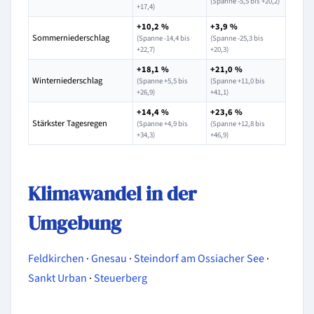
(Spanne -5,5 bis +20,2)
+17,4)
+10,2 %
+3,9 %
Sommerniederschlag
(Spanne -14,4 bis
(Spanne -25,3 bis
+22,7)
+20,3)
+18,1 %
+21,0 %
Winterniederschlag
(Spanne +5,5 bis
(Spanne +11,0 bis
+26,9)
+41,1)
+14,4 %
+23,6 %
Stärkster Tagesregen
(Spanne +4,9 bis
(Spanne +12,8 bis
+34,3)
+46,9)
Klimawandel in der
Umgebung
Feldkirchen
·
Gnesau
·
Steindorf am Ossiacher See
·
Sankt Urban
·
Steuerberg