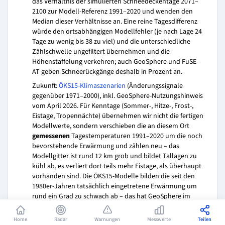
das Verhältnis der simulierten Schneedeckentage 2071–
2100 zur Modell-Referenz 1991–2020 und wenden den
Median dieser Verhältnisse an. Eine reine Tagesdifferenz
würde den ortsabhängigen Modellfehler (je nach Lage 24
Tage zu wenig bis 38 zu viel) und die unterschiedliche
Zählschwelle ungefiltert übernehmen und die
Höhenstaffelung verkehren; auch GeoSphere und FuSE-
AT geben Schneerückgänge deshalb in Prozent an.
Zukunft:
ÖKS15-Klimaszenarien
(Änderungssignale
gegenüber 1971–2000), inkl. GeoSphere-Nutzungshinweis
vom April 2026. Für Kenntage (Sommer-, Hitze-, Frost-,
Eistage, Tropennächte) übernehmen wir nicht die fertigen
Modellwerte, sondern verschieben die an diesem Ort
gemessenen
Tagestemperaturen 1991–2020 um die noch
bevorstehende Erwärmung und zählen neu – das
Modellgitter ist rund 12 km grob und bildet Tallagen zu
kühl ab, es verliert dort teils mehr Eistage, als überhaupt
vorhanden sind. Die ÖKS15-Modelle bilden die seit den
1980er-Jahren tatsächlich eingetretene Erwärmung um
rund ein Grad zu schwach ab – das hat GeoSphere im
April 2026 selbst festgehalten und rät seither von der
ungeprüften Verwendung der Rohwerte ab. Wir rechnen
Home
Radar
Warnungen
Messwerte
Teilen