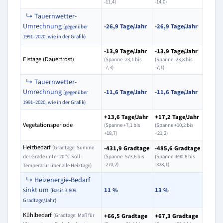
-11,4)
-14,0)
↳ Tauernwetter-
Umrechnung
-26,9 Tage/Jahr
-26,9 Tage/Jahr
(gegenüber
1991–2020, wie in der Grafik)
-13,9 Tage/Jahr
-13,9 Tage/Jahr
Eistage (Dauerfrost)
(Spanne -23,1 bis
(Spanne -23,8 bis
-7,3)
-7,1)
↳ Tauernwetter-
Umrechnung
-11,6 Tage/Jahr
-11,6 Tage/Jahr
(gegenüber
1991–2020, wie in der Grafik)
+13,6 Tage/Jahr
+17,2 Tage/Jahr
Vegetationsperiode
(Spanne +7,1 bis
(Spanne +10,2 bis
+18,7)
+21,2)
Heizbedarf
(Gradtage: Summe
-431,9 Gradtage
-485,6 Gradtage
der Grade unter 20 °C Soll-
(Spanne -573,6 bis
(Spanne -690,8 bis
-270,2)
-328,1)
Temperatur über alle Heiztage)
↳ Heizenergie-Bedarf
sinkt um
11 %
13 %
(Basis 3.809
Gradtage/Jahr)
Kühlbedarf
(Gradtage: Maß für
+66,5 Gradtage
+67,3 Gradtage