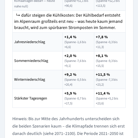
Klimaanlagen-Bedarf — heute
(Spanne +51,1 bis
(Spanne +52,2 bis
+90,6)
+113,5)
nahe null)
↳ dafür steigen die Kühlkosten: Der Kühlbedarf entsteht
im Alpenraum großteils erst neu – was heute kaum jemand
braucht, wird zum spürbaren Stromposten im Sommer.
+1,4 %
+7,8 %
Jahresniederschlag
(Spanne -1,6 bis
(Spanne -0,3 bis
+6,6)
+11,3)
+2,0 %
+8,1 %
Sommerniederschlag
(Spanne -7,6 bis
(Spanne -9,3 bis
+9,1)
+15,5)
+9,2 %
+11,5 %
Winterniederschlag
(Spanne -0,5 bis
(Spanne -7,3 bis
+20,4)
+23,2)
+5,9 %
+11,4 %
Stärkster Tagesregen
(Spanne -0,7 bis
(Spanne +5,2 bis
+17,5)
+23,6)
Hinweis: Bis zur Mitte des Jahrhunderts unterscheiden sich
die beiden Szenarien kaum – die Klimapfade trennen sich erst
danach deutlich (siehe 2071–2100). Die Periode 2021–2050 ist