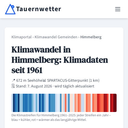
Tauernwetter
Unabhängiger Wetterdienst für Kärnten, Osttirol & Alpenregion
Haup
Klimaportal
›
Klimawandel Gemeinden
›
Himmelberg
Klimawandel in
Himmelberg: Klimadaten
seit 1961
📍 672 m Seehöhe
📊 SPARTACUS-Gitterpunkt (1 km)
🗓️ Stand: 7. August 2026 · wird täglich aktualisiert
Die Klimastreifen für Himmelberg 1961–2025: jeder Streifen ein Jahr –
blau = kühler, rot = wärmer als das langjährige Mittel.