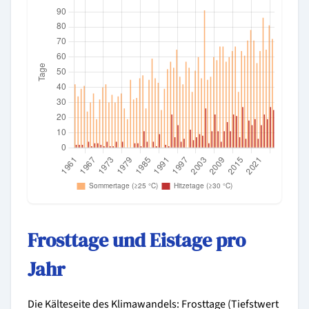
Frosttage und Eistage pro
Jahr
Die Kälteseite des Klimawandels: Frosttage (Tiefstwert