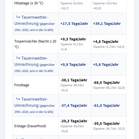
Hitzetage (≥ 30 °C)
(Spanne +6,0 bis
(Spanne +14,9 bis
+16,7)
+43,0)
↳ Tauernwetter-
Umrechnung
+17,5 Tage/Jahr
+39,1 Tage/Jahr
(gegenüber
1991–2020, wie in der Grafik)
+0,3 Tage/Jahr
Tropennächte (Nacht ≥ 20
+4,8 Tage/Jahr
(Spanne +0,1 bis
°C)
(Spanne +1,3 bis +18,0)
+1,4)
↳ Tauernwetter-
Umrechnung
+0,9 Tage/Jahr
+5,8 Tage/Jahr
(gegenüber
1991–2020, wie in der Grafik)
-38,1 Tage/Jahr
-68,5 Tage/Jahr
Frosttage
(Spanne -49,8 bis
(Spanne -86,1 bis -52,8)
-25,3)
↳ Tauernwetter-
Umrechnung
-37,4 Tage/Jahr
-61,0 Tage/Jahr
(gegenüber
1991–2020, wie in der Grafik)
-20,3 Tage/Jahr
-30,5 Tage/Jahr
Eistage (Dauerfrost)
(Spanne -30,8 bis
(Spanne -36,7 bis -25,5)
-15,6)