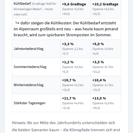
Kühlbedarf
(Gradtage: Maß für
+9,6 Gradtage
+10,2 Gradtage
Klimaanlagen-Bedarf — heute
(Spanne +5,6 bis
(Spanne +6,6 bis
+19,6)
+25,5)
nahe null)
↳ dafür steigen die Kühlkosten: Der Kühlbedarf entsteht
im Alpenraum großteils erst neu – was heute kaum jemand
braucht, wird zum spürbaren Stromposten im Sommer.
+3,3 %
+5,0 %
Jahresniederschlag
(Spanne -2,2 bis
(Spanne -0,9 bis
+5,7)
+8,9)
+1,2 %
+3,5 %
Sommerniederschlag
(Spanne -9,6 bis
(Spanne -8,7 bis
+8,3)
+15,2)
+10,7 %
+10,4 %
Winterniederschlag
(Spanne +0,2 bis
(Spanne -4,7 bis
+15,8)
+15,9)
+11,7 %
+13,0 %
Stärkster Tagesregen
(Spanne +4,4 bis
(Spanne +5,8 bis
+21,8)
+20,6)
Hinweis: Bis zur Mitte des Jahrhunderts unterscheiden sich
die beiden Szenarien kaum – die Klimapfade trennen sich erst