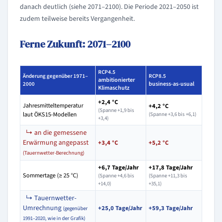
danach deutlich (siehe 2071–2100). Die Periode 2021–2050 ist
zudem teilweise bereits Vergangenheit.
Ferne Zukunft: 2071–2100
RCP4.5
Änderung gegenüber 1971–
RCP8.5
ambitionierter
business-as-usual
2000
Klimaschutz
+2,4 °C
Jahresmitteltemperatur
+4,2 °C
(Spanne +1,9 bis
laut ÖKS15-Modellen
(Spanne +3,6 bis +6,1)
+3,4)
↳ an die gemessene
Erwärmung angepasst
+3,4 °C
+5,2 °C
(Tauernwetter-Berechnung)
+6,7 Tage/Jahr
+17,8 Tage/Jahr
Sommertage (≥ 25 °C)
(Spanne +4,6 bis
(Spanne +11,3 bis
+14,0)
+35,1)
↳ Tauernwetter-
Umrechnung
+25,0 Tage/Jahr
+59,3 Tage/Jahr
(gegenüber
1991–2020, wie in der Grafik)