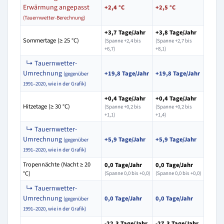
Erwärmung angepasst
+2,4 °C
+2,5 °C
(Tauernwetter-Berechnung)
+3,7 Tage/Jahr
+3,8 Tage/Jahr
Sommertage (≥ 25 °C)
(Spanne +2,4 bis
(Spanne +2,7 bis
+6,7)
+8,1)
↳ Tauernwetter-
Umrechnung
+19,8 Tage/Jahr
+19,8 Tage/Jahr
(gegenüber
1991–2020, wie in der Grafik)
+0,4 Tage/Jahr
+0,4 Tage/Jahr
Hitzetage (≥ 30 °C)
(Spanne +0,2 bis
(Spanne +0,2 bis
+1,1)
+1,4)
↳ Tauernwetter-
Umrechnung
+5,9 Tage/Jahr
+5,9 Tage/Jahr
(gegenüber
1991–2020, wie in der Grafik)
Tropennächte (Nacht ≥ 20
0,0 Tage/Jahr
0,0 Tage/Jahr
°C)
(Spanne 0,0 bis +0,0)
(Spanne 0,0 bis +0,0)
↳ Tauernwetter-
Umrechnung
0,0 Tage/Jahr
0,0 Tage/Jahr
(gegenüber
1991–2020, wie in der Grafik)
-22,3 Tage/Jahr
-27,3 Tage/Jahr