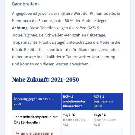
Bandbreiten)
Angegeben ist jeweils der mittlere Wert der Klimamodelle, in
Klammern die Spanne, in der 80 % der Modelle liegen.
Achtung:
Diese Tabellen zeigen die
rohen ÖKS15-
Modellsignale
. Bei Schwellen-Kennzahlen (Hitzetage,
Tropennächte, Frost-, Eistage) unterschätzen die Modelle die
lokale Realität teils deutlich – die Grafiken oben verwenden
daher unsere lokal kalibrierte Tauernwetter-Umrechnung
und können von diesen Werten abweichen.
Nahe Zukunft: 2021–2050
RCP4.5
RCP8.5
Änderung gegenüber 1971–
ambitionierter
business-as-
2000
Klimaschutz
usual
+1,4 °C
+1,5 °C
Jahresmitteltemperatur laut
(Spanne +0,9 bis
(Spanne +1,1 bis
ÖKS15-Modellen
+1,9)
+2,2)
↳ an die gemessene