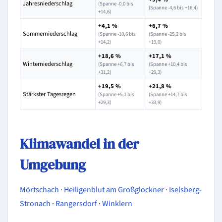
Jahresniederschlag
(Spanne -0,0 bis
(Spanne -4,6 bis +16,4)
+14,6)
+4,1 %
+6,7 %
Sommerniederschlag
(Spanne -10,6 bis
(Spanne -25,2 bis
+14,2)
+19,0)
+18,6 %
+17,1 %
Winterniederschlag
(Spanne +6,7 bis
(Spanne +10,4 bis
+31,2)
+29,3)
+19,5 %
+21,8 %
Stärkster Tagesregen
(Spanne +5,1 bis
(Spanne +14,7 bis
+29,3)
+33,9)
Klimawandel in der
Umgebung
Mörtschach
·
Heiligenblut am Großglockner
·
Iselsberg-
Stronach
·
Rangersdorf
·
Winklern