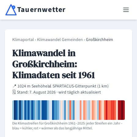
Tauernwetter
Unabhängiger Wetterdienst für Kärnten, Osttirol & Alpenregion
Haup
Klimaportal
›
Klimawandel Gemeinden
›
Großkirchheim
Klimawandel in
Großkirchheim:
Klimadaten seit 1961
📍 1024 m Seehöhe
📊 SPARTACUS-Gitterpunkt (1 km)
🗓️ Stand: 7. August 2026 · wird täglich aktualisiert
Die Klimastreifen für Großkirchheim 1961–2025: jeder Streifen ein Jahr –
blau = kühler, rot = wärmer als das langjährige Mittel.