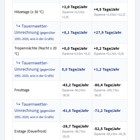
+1,0 Tage/Jahr
+4,5 Tage/Jahr
Hitzetage (≥ 30 °C)
(Spanne +0,5 bis
(Spanne +1,9 bis +12,2)
+2,9)
↳ Tauernwetter-
Umrechnung
+8,1 Tage/Jahr
+27,9 Tage/Jahr
(gegenüber
1991–2020, wie in der Grafik)
Tropennächte (Nacht ≥ 20
+0,0 Tage/Jahr
+0,2 Tage/Jahr
°C)
(Spanne 0,0 bis +0,1)
(Spanne +0,1 bis +3,0)
↳ Tauernwetter-
Umrechnung
0,0 Tage/Jahr
+1,2 Tage/Jahr
(gegenüber
1991–2020, wie in der Grafik)
-43,2 Tage/Jahr
-80,4 Tage/Jahr
Frosttage
(Spanne -56,0 bis
(Spanne -105,7 bis
-30,9)
-56,0)
↳ Tauernwetter-
Umrechnung
-41,6 Tage/Jahr
-71,2 Tage/Jahr
(gegenüber
1991–2020, wie in der Grafik)
-28,7 Tage/Jahr
-52,5 Tage/Jahr
Eistage (Dauerfrost)
(Spanne -38,7 bis
(Spanne -65,2 bis -41,9)
-20,0)