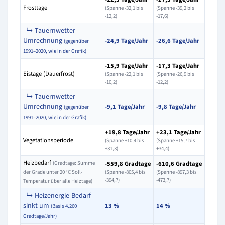
Frosttage
(Spanne -32,1 bis
(Spanne -39,2 bis
-12,2)
-17,6)
↳ Tauernwetter-
Umrechnung
-24,9 Tage/Jahr
-26,6 Tage/Jahr
(gegenüber
1991–2020, wie in der Grafik)
-15,9 Tage/Jahr
-17,3 Tage/Jahr
Eistage (Dauerfrost)
(Spanne -22,1 bis
(Spanne -26,9 bis
-10,2)
-12,2)
↳ Tauernwetter-
Umrechnung
-9,1 Tage/Jahr
-9,8 Tage/Jahr
(gegenüber
1991–2020, wie in der Grafik)
+19,8 Tage/Jahr
+23,1 Tage/Jahr
Vegetationsperiode
(Spanne +10,4 bis
(Spanne +15,7 bis
+31,3)
+34,4)
Heizbedarf
(Gradtage: Summe
-559,8 Gradtage
-610,6 Gradtage
der Grade unter 20 °C Soll-
(Spanne -805,4 bis
(Spanne -897,3 bis
-394,7)
-473,7)
Temperatur über alle Heiztage)
↳ Heizenergie-Bedarf
sinkt um
13 %
14 %
(Basis 4.260
Gradtage/Jahr)