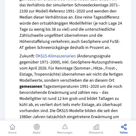
das Verhältnis der simulierten Schneedeckentage 2071–
2100 zur Modell-Referenz 1991–2020 und wenden den
Median dieser Verhältnisse an. Eine reine Tagesdifferenz
würde den ortsabhängigen Modellfehler (je nach Lage 24
Tage zu wenig bis 38 zu viel) und die unterschiedliche
Zählschwelle ungefiltert übernehmen und die
Höhenstaffelung verkehren; auch GeoSphere und FuSE-
AT geben Schneerückgänge deshalb in Prozent an.
Zukunft:
ÖKS15-Klimaszenarien
(Änderungssignale
gegenüber 1971–2000), inkl. GeoSphere-Nutzungshinweis
vom April 2026. Für Kenntage (Sommer-, Hitze-, Frost-,
Eistage, Tropennächte) übernehmen wir nicht die fertigen
Modellwerte, sondern verschieben die an diesem Ort
gemessenen
Tagestemperaturen 1991–2020 um die noch
bevorstehende Erwärmung und zählen neu – das
Modellgitter ist rund 12 km grob und bildet Tallagen zu
kühl ab, es verliert dort teils mehr Eistage, als überhaupt
vorhanden sind. Die ÖKS15-Modelle bilden die seit den
1980er-Jahren tatsächlich eingetretene Erwärmung um
rund ein Grad zu schwach ab – das hat GeoSphere im
April 2026 selbst festgehalten und rät seither von der
Home
Radar
Warnungen
Messwerte
Teilen
ungeprüften Verwendung der Rohwerte ab. Wir rechnen