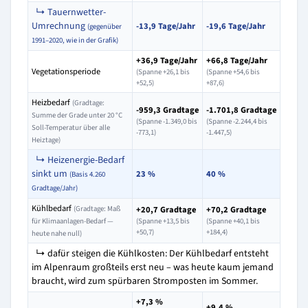
↳ Tauernwetter-
Umrechnung
-13,9 Tage/Jahr
-19,6 Tage/Jahr
(gegenüber
1991–2020, wie in der Grafik)
+36,9 Tage/Jahr
+66,8 Tage/Jahr
Vegetationsperiode
(Spanne +26,1 bis
(Spanne +54,6 bis
+52,5)
+87,6)
Heizbedarf
(Gradtage:
-959,3 Gradtage
-1.701,8 Gradtage
Summe der Grade unter 20 °C
(Spanne -1.349,0 bis
(Spanne -2.244,4 bis
Soll-Temperatur über alle
-773,1)
-1.447,5)
Heiztage)
↳ Heizenergie-Bedarf
sinkt um
23 %
40 %
(Basis 4.260
Gradtage/Jahr)
Kühlbedarf
(Gradtage: Maß
+20,7 Gradtage
+70,2 Gradtage
für Klimaanlagen-Bedarf —
(Spanne +13,5 bis
(Spanne +40,1 bis
+50,7)
+184,4)
heute nahe null)
↳ dafür steigen die Kühlkosten: Der Kühlbedarf entsteht
im Alpenraum großteils erst neu – was heute kaum jemand
braucht, wird zum spürbaren Stromposten im Sommer.
+7,3 %
+9,4 %