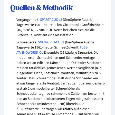
Quellen & Methodik
Vergangenheit:
SPARTACUS v3
(GeoSphere Austria),
Tageswerte 1961–heute, 1-km-Gitterpunkt Großkirchheim
(46,9580° N, 12,9040° O). Werte beziehen sich auf die
Gitterzelle, nicht auf eine Messstation.
Schneedecke:
SNOWGRID-CL v2
(GeoSphere Austria),
Tageswerte 1961–heute; Schnee-Zukunft:
FuSE-
AT/SNOWGRID-CL
-Ensemble (16 Läufe je Szenario). Die
modellierten Schneehöhen und Schneedeckentage
haben wir an etlichen Kärntner und Osttiroler Stationen
mit den tatsächlich gemessenen Werten verglichen (u. a.
Klagenfurt, Lienz, Kötschach-Mauthen, Mallnitz; bis zu 65
Winter). Das Schneemodell hält dünne Schneedecken
etwas länger als die Realität. Ein Tag zählt bei uns deshalb
erst ab 2 cm modellierter Schneehöhe als
Schneedeckentag – so stimmen die Zahlen am besten mit
den an Stationen beobachteten Tagen mit geschlossener
Schneedecke (mindestens 1 cm) überein. Die
Zukunftswerte übertragen wir
relativ
auf diesen
gemessenen Ortswert: Je Klimamodell-Lauf bilden wir