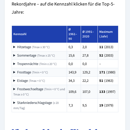
Rekordjahre – auf die Kennzahl klicken für die Top-5-
Jahre:
Ø
Ø 1991–
Maximum
Kennzahl
1961–
2020
(Jahr)
90
Hitzetage
0,3
2,0
11
(2013)
(Tmax ≥ 30 °C)
Sommertage
15,6
27,8
52
(2003)
(Tmax ≥ 25 °C)
Tropennächte
0,0
0,0
–
(Tmin ≥ 20 °C)
Frosttage
143,9
129,2
171
(1980)
(Tmin < 0 °C)
Eistage
34,3
22,2
51
(1963)
(Tmax < 0 °C)
Frostwechseltage
(Tmin < 0 °C und
109,6
107,0
133
(1997)
Tmax ≥ 0 °C)
Starkniederschlagstage
(≥ 20
7,3
9,5
19
(1979)
mm/Tag)