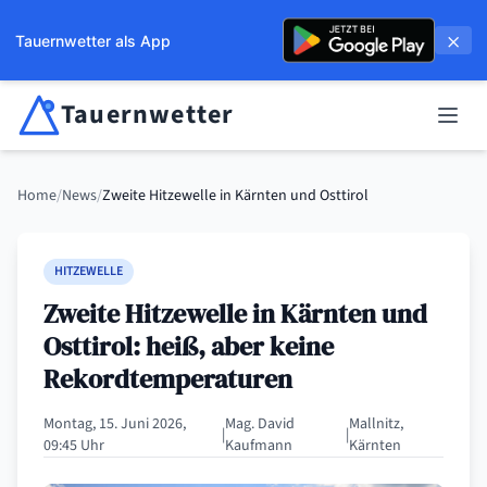
×
Tauernwetter als App
Tauernwetter
Unabhängiger Wetterdienst für Kärnten, Osttirol & Alpenregion
Haup
Home
/
News
/
Zweite Hitzewelle in Kärnten und Osttirol
HITZEWELLE
Zweite Hitzewelle in Kärnten und
Osttirol: heiß, aber keine
Rekordtemperaturen
Montag, 15. Juni 2026,
Mag. David
Mallnitz,
|
|
09:45 Uhr
Kaufmann
Kärnten