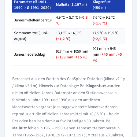
Parameter (Ø 1961–
Klagenfurt
Mallnitz (1.197 m)
1990 → Ø 1991–2020)
(450 m)
4,9 °C → 5,7 °C
(+0,8
7,6 °C → 9,2 °C
Jahresmitteltemperatur
°C)
(+1,6 °C)
Sommermittel (Juni–
13,1 °C → 14,3 °C
17,5 °C → 19,5 °C
August)
(+1,2 °C)
(+2,0 °C)
901 mm → 946
917 mm → 1050 mm
Jahresniederschlag
mm
(+45 mm, +5
(+133 mm, +15 %)
%)
Berechnet aus den Werten des GeoSphere DataHub (klima-v2-1y
/ klima-v2-1m). Hinweis zur Datenlage: Bei
Klagenfurt
wurden
die im offiziellen Jahres-Datensatz an den Stationswechseln
fehlenden Jahre 1991 und 1996 aus den amtlichen
Monatswerten ergänzt (das taggewichtete Monatsverfahren
reproduziert die offiziellen Jahresmittel mit ±0,05 °C) – beide
Perioden beruhen damit auf vollständigen 30 Jahren. Bei
Mallnitz
fehlen in 1961–1990 sieben Jahresmitteltemperatur-
Jahre (1965–1967, 1970, 1972–1973, 1975; Mittel aus 23 Jahren,