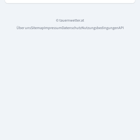
© tauernwetter.at
Über uns
Sitemap
Impressum
Datenschutz
Nutzungsbedingungen
API