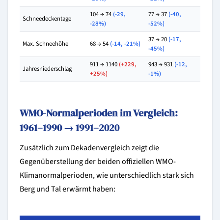
104 → 74
(-29,
77 → 37
(-40,
Schneedeckentage
-28%)
-52%)
37 → 20
(-17,
Max. Schneehöhe
68 → 54
(-14, -21%)
-45%)
911 → 1140
(+229,
943 → 931
(-12,
Jahresniederschlag
+25%)
-1%)
WMO-Normalperioden im Vergleich:
1961–1990 → 1991–2020
Zusätzlich zum Dekadenvergleich zeigt die
Gegenüberstellung der beiden offiziellen WMO-
Klimanormalperioden, wie unterschiedlich stark sich
Berg und Tal erwärmt haben: