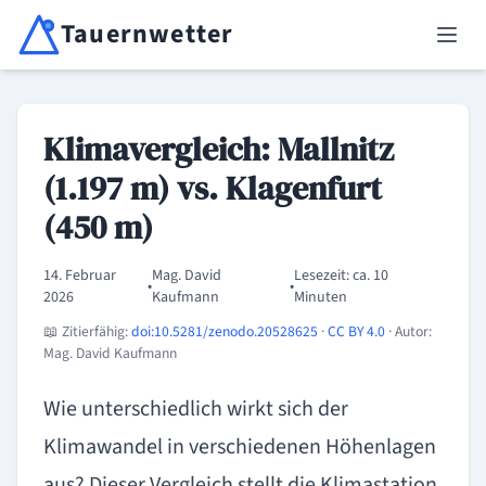
Tauernwetter
Klimavergleich: Mallnitz
(1.197 m) vs. Klagenfurt
(450 m)
14. Februar
Mag. David
Lesezeit: ca. 10
•
•
2026
Kaufmann
Minuten
📖 Zitierfähig:
doi:10.5281/zenodo.20528625
·
CC BY 4.0
· Autor:
Mag. David Kaufmann
Wie unterschiedlich wirkt sich der
Klimawandel in verschiedenen Höhenlagen
aus? Dieser Vergleich stellt die Klimastation