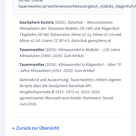
(ID 48). Online:
tauernwetter.at/wetterwissen/klimavergleich_mallnitz_klagenfurt.
GeoSphere Austria
(2026):
DataHub – Messstationen-
Klimadaten der Stationen Mallnitz (ID 149) und Klagenfurt
Flughafen (ID 48)
. Datensätze
klima-v2-1y
,
klima-v2-1m
und
klima-v2-1d
. Lizenz CC BY 4.0.
data.hub.geosphere.at
Tauernwetter
(2026):
Klimawandel in Mallnitz – 125 Jahre
Klimadaten (1900–2025).
Zum Artikel
Tauernwetter
(2026):
Klimawandel in Klagenfurt – über 70
Jahre Klimadaten (1952–2025).
Zum Artikel
Datenabruf und Auswertung: Tauernwetter, mittels eigener
Skripte über die GeoSphere-DataHub-API.
Vergleichsperiode Ø 1952–1975 vs. 2015–2025
(gemeinsamer Messzeitraum beider Stationen). Stand:
Juni 2026.
← Zurück zur Übersicht