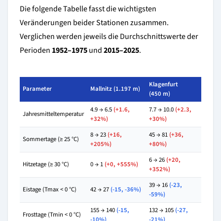
Die folgende Tabelle fasst die wichtigsten
Veränderungen beider Stationen zusammen.
Verglichen werden jeweils die Durchschnittswerte der
Perioden
1952–1975
und
2015–2025
.
Klagenfurt
Parameter
Mallnitz (1.197 m)
(450 m)
4.9 → 6.5
(+1.6,
7.7 → 10.0
(+2.3,
Jahresmitteltemperatur
+32%)
+30%)
8 → 23
(+16,
45 → 81
(+36,
Sommertage (≥ 25 °C)
+205%)
+80%)
6 → 26
(+20,
Hitzetage (≥ 30 °C)
0 → 1
(+0, +555%)
+352%)
39 → 16
(-23,
Eistage (Tmax < 0 °C)
42 → 27
(-15, -36%)
-59%)
155 → 140
(-15,
132 → 105
(-27,
Frosttage (Tmin < 0 °C)
-10%)
-21%)