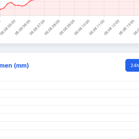
mmen (mm)
24