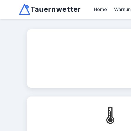
Tauernwetter
Home
Warnun
Unabhängiger Wetterdienst für Kärnten, Osttirol &
Mallnitz: Temperatur -2.6°C, Niederschlag 0.0mm/10min, W
🌡️