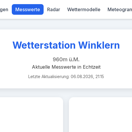
gen
Messwerte
Radar
Wettermodelle
Meteogra
 Alpenregion
ind 3.24km/h (Stand: 2025-11-07 07:30:00)
Wetterstation Winklern
960m ü.M.
Aktuelle Messwerte in Echtzeit
Letzte Aktualisierung: 06.08.2026, 21:15