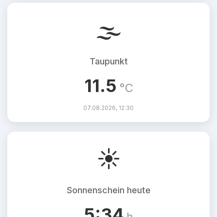
🌫️
Taupunkt
11.5
°C
07.08.2026, 12:30
☀️
Sonnenschein heute
5:34
h