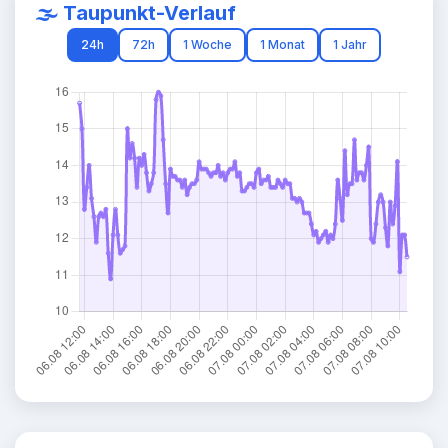
🌫️ Taupunkt-Verlauf
24h
72h
1 Woche
1 Monat
1 Jahr