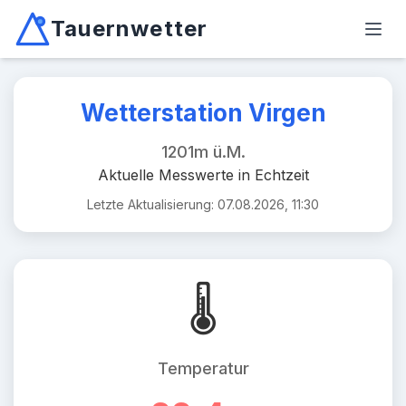
Tauernwetter
Unabhängiger Wetterdienst für Kärnten, Osttirol & Alpen
Haup
Mallnitz: Temperatur -2.6°C, Niederschlag 0.0mm/10min, W
Wetterstation Virgen
1201m ü.M.
Aktuelle Messwerte in Echtzeit
Letzte Aktualisierung: 07.08.2026, 11:30
🌡️
Temperatur