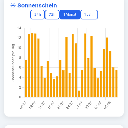
☀️ Sonnenschein
24h
72h
1 Monat
1 Jahr