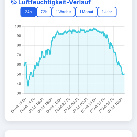
💦 Luftfeuchtigkeit-Verlauf
24h
72h
1 Woche
1 Monat
1 Jahr