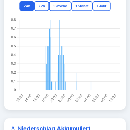
24h
72h
1 Woche
1 Monat
1 Jahr
💧 Niederschlag Akkumuliert