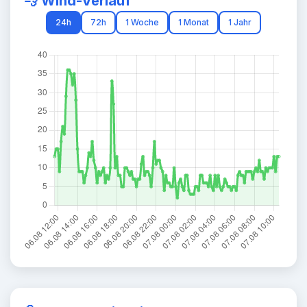
💨 Wind-Verlauf
24h
72h
1 Woche
1 Monat
1 Jahr