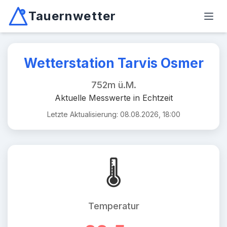
Tauernwetter
Unabhängiger Wetterdienst für Kärnten, Osttirol & Alpen
Haup
Mallnitz: Temperatur -2.6°C, Niederschlag 0.0mm/10min, W
Wetterstation Tarvis Osmer
752m ü.M.
Aktuelle Messwerte in Echtzeit
Letzte Aktualisierung: 08.08.2026, 18:00
🌡️
Temperatur