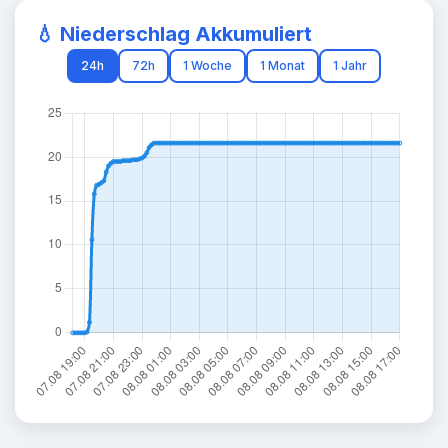
💧 Niederschlag Akkumuliert
24h
72h
1 Woche
1 Monat
1 Jahr