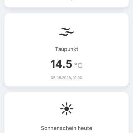
🌫️
Taupunkt
14.5
°C
08.08.2026, 19:00
☀️
Sonnenschein heute