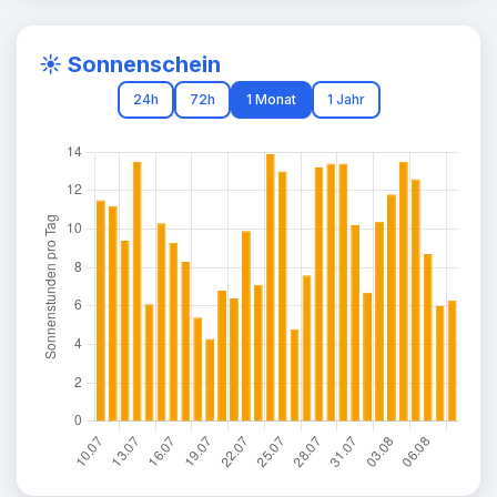
☀️ Sonnenschein
24h
72h
1 Monat
1 Jahr