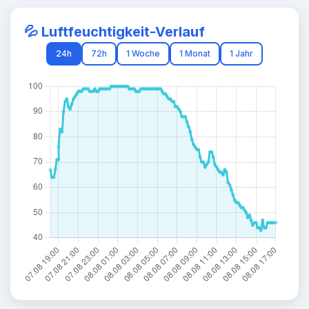
💦 Luftfeuchtigkeit-Verlauf
24h
72h
1 Woche
1 Monat
1 Jahr