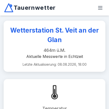
Tauernwetter
Unabhängiger Wetterdienst für Kärnten, Osttirol & Alpen
Haup
Mallnitz: Temperatur -2.6°C, Niederschlag 0.0mm/10min, W
Wetterstation St. Veit an der
Glan
464m ü.M.
Aktuelle Messwerte in Echtzeit
Letzte Aktualisierung: 08.08.2026, 18:00
🌡️
Temperatur