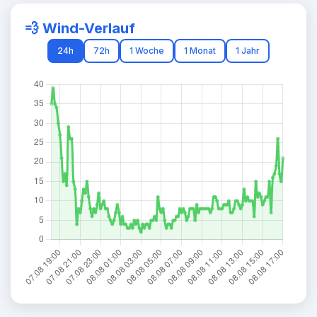
💨 Wind-Verlauf
24h
72h
1 Woche
1 Monat
1 Jahr