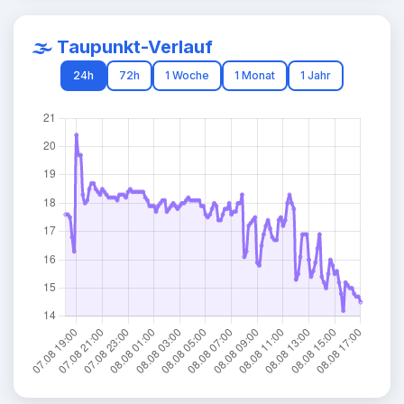
🌫️ Taupunkt-Verlauf
24h
72h
1 Woche
1 Monat
1 Jahr