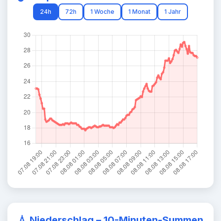
24h
72h
1 Woche
1 Monat
1 Jahr
💧
Niederschlag – 10-Minuten-Summen