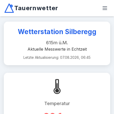
Tauernwetter
Unabhängiger Wetterdienst für Kärnten, Osttirol & Alpen
Haup
Mallnitz: Temperatur -2.6°C, Niederschlag 0.0mm/10min, W
Wetterstation Silberegg
615m ü.M.
Aktuelle Messwerte in Echtzeit
Letzte Aktualisierung: 07.08.2026, 06:45
🌡️
Temperatur