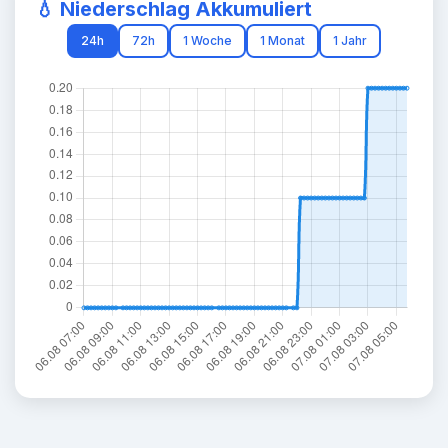
💧 Niederschlag Akkumuliert
24h
72h
1 Woche
1 Monat
1 Jahr