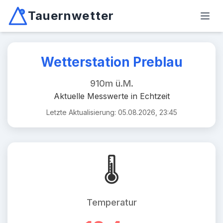
Tauernwetter
Unabhängiger Wetterdienst für Kärnten, Osttirol & Alpen
Haup
Mallnitz: Temperatur -2.6°C, Niederschlag 0.0mm/10min, W
Wetterstation Preblau
910m ü.M.
Aktuelle Messwerte in Echtzeit
Letzte Aktualisierung: 05.08.2026, 23:45
🌡️
Temperatur