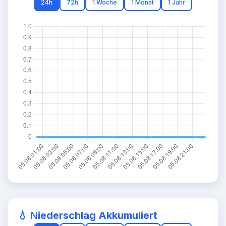
24h
72h
1 Woche
1 Monat
1 Jahr
💧 Niederschlag Akkumuliert