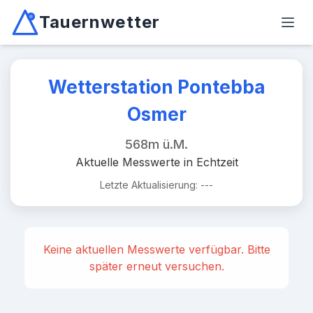
Tauernwetter
Unabhängiger Wetterdienst für Kärnten, Osttirol & Alpen
Haup
Mallnitz: Temperatur -2.6°C, Niederschlag 0.0mm/10min, W
Wetterstation Pontebba
Osmer
568m ü.M.
Aktuelle Messwerte in Echtzeit
Letzte Aktualisierung: ---
Keine aktuellen Messwerte verfügbar. Bitte
später erneut versuchen.