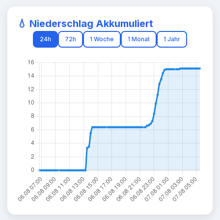
💧 Niederschlag Akkumuliert
24h
72h
1 Woche
1 Monat
1 Jahr