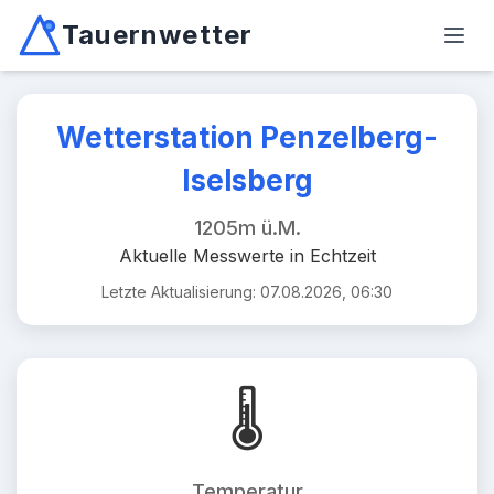
Tauernwetter
Unabhängiger Wetterdienst für Kärnten, Osttirol & Alpen
Haup
Mallnitz: Temperatur -2.6°C, Niederschlag 0.0mm/10min, W
Wetterstation Penzelberg-
Iselsberg
1205m ü.M.
Aktuelle Messwerte in Echtzeit
Letzte Aktualisierung: 07.08.2026, 06:30
🌡️
Temperatur