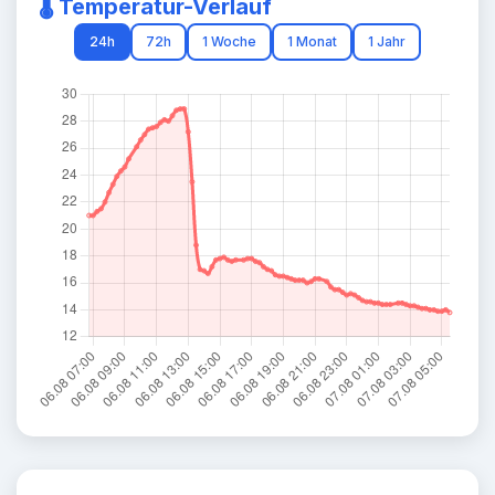
🌡️ Temperatur-Verlauf
24h
72h
1 Woche
1 Monat
1 Jahr