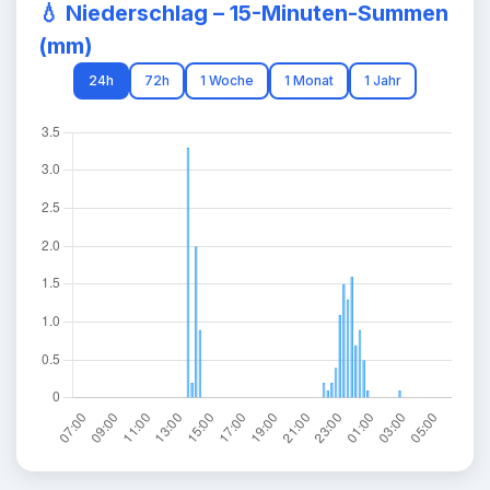
💧
Niederschlag – 15-Minuten-Summen
(mm)
24h
72h
1 Woche
1 Monat
1 Jahr