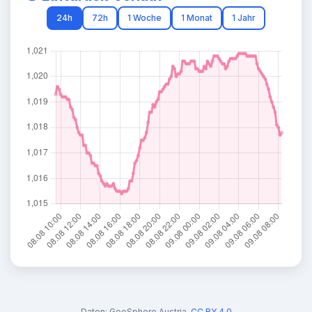
24h
72h
1 Woche
1 Monat
1 Jahr
Daten:
GeoSphere Austria
,
CC BY 4.0