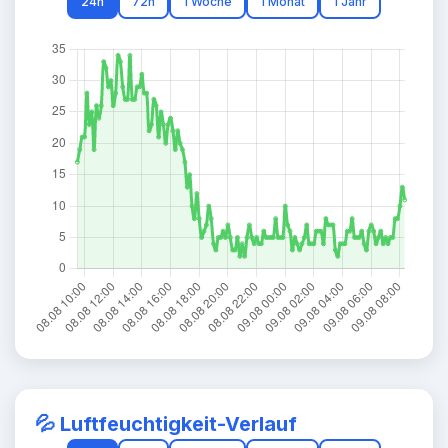
24h
72h
1 Woche
1 Monat
1 Jahr
💦 Luftfeuchtigkeit-Verlauf