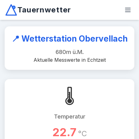
Tauernwetter
Unabhängiger Wetterdienst für Kärnten, Osttirol & Alpen
Haup
Mallnitz: Temperatur -2.6°C, Niederschlag 0.0mm/10min, W
📍 Wetterstation Obervellach
680m ü.M.
Aktuelle Messwerte in Echtzeit
🌡️
Temperatur
22.7
°C