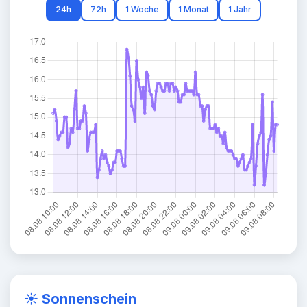
24h
72h
1 Woche
1 Monat
1 Jahr
☀️ Sonnenschein