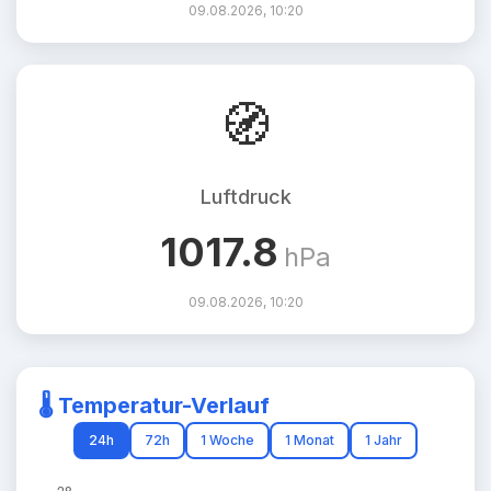
09.08.2026, 10:20
🧭
Luftdruck
1017.8
hPa
09.08.2026, 10:20
🌡️ Temperatur-Verlauf
24h
72h
1 Woche
1 Monat
1 Jahr