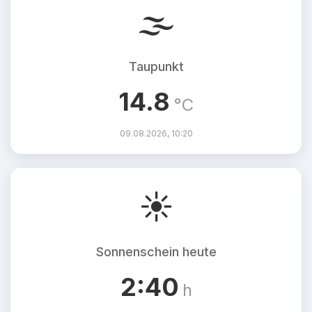
🌫️
Taupunkt
14.8
°C
09.08.2026, 10:20
☀️
Sonnenschein heute
2:40
h