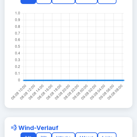
💨 Wind-Verlauf