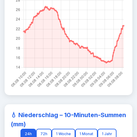
💧
Niederschlag – 10-Minuten-Summen
(mm)
24h
72h
1 Woche
1 Monat
1 Jahr