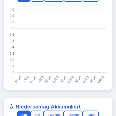
💧 Niederschlag Akkumuliert
24h
72h
1 Woche
1 Monat
1 Jahr