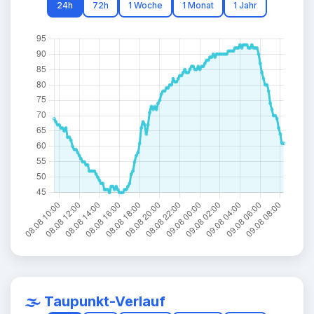
24h
72h
1 Woche
1 Monat
1 Jahr
🌫️ Taupunkt-Verlauf