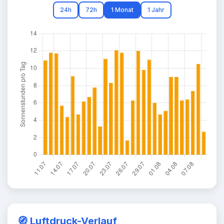
24h
72h
1 Monat
1 Jahr
🧭 Luftdruck-Verlauf