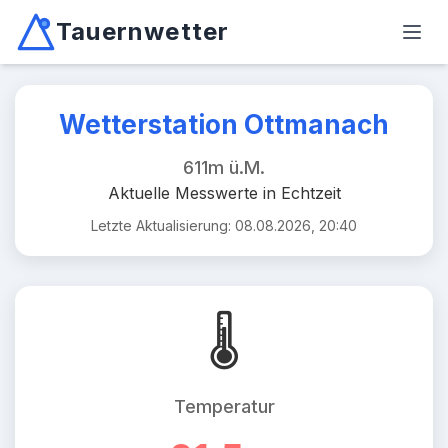
Tauernwetter
Unabhängiger Wetterdienst für Kärnten, Osttirol & Alpen
Haup
Mallnitz: Temperatur -2.6°C, Niederschlag 0.0mm/10min, W
Wetterstation Ottmanach
611m ü.M.
Aktuelle Messwerte in Echtzeit
Letzte Aktualisierung: 08.08.2026, 20:40
🌡️
Temperatur