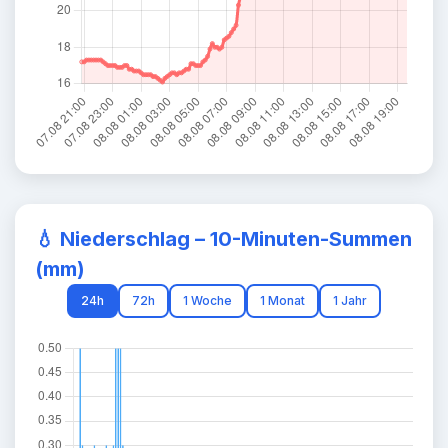
💧
Niederschlag – 10-Minuten-Summen
(mm)
24h
72h
1 Woche
1 Monat
1 Jahr