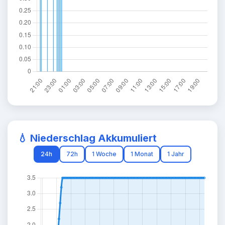
💧 Niederschlag Akkumuliert
24h
72h
1 Woche
1 Monat
1 Jahr