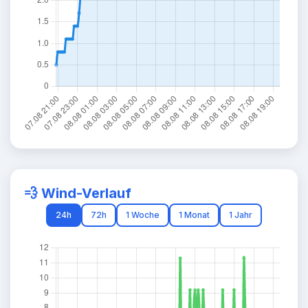
💨 Wind-Verlauf
24h
72h
1 Woche
1 Monat
1 Jahr