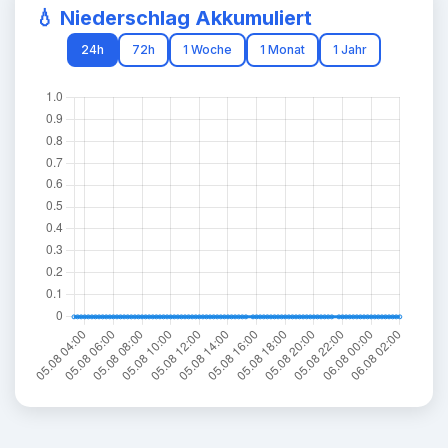
💧 Niederschlag Akkumuliert
24h
72h
1 Woche
1 Monat
1 Jahr