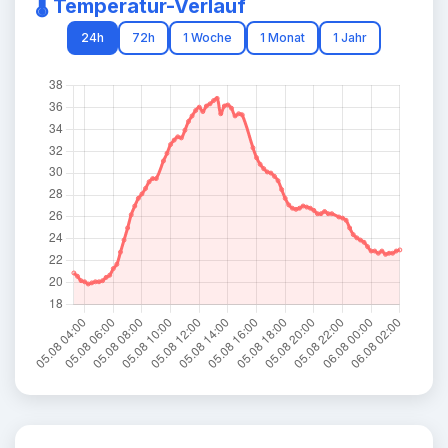
🌡️ Temperatur-Verlauf
24h
72h
1 Woche
1 Monat
1 Jahr