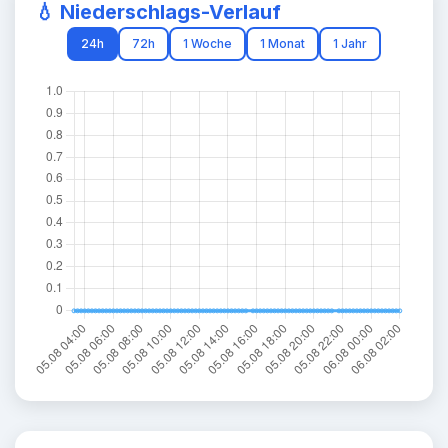
💧 Niederschlags-Verlauf
24h
72h
1 Woche
1 Monat
1 Jahr