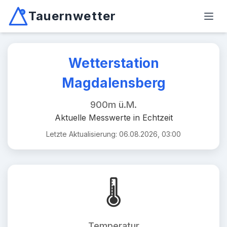
Tauernwetter
Unabhängiger Wetterdienst für Kärnten, Osttirol & Alpen
Haup
Mallnitz: Temperatur -2.6°C, Niederschlag 0.0mm/10min, W
Wetterstation
Magdalensberg
900m ü.M.
Aktuelle Messwerte in Echtzeit
Letzte Aktualisierung: 06.08.2026, 03:00
🌡️
Temperatur