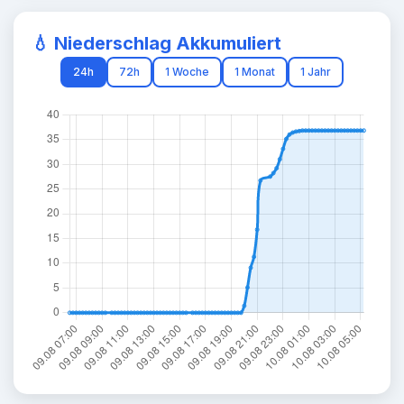
💧 Niederschlag Akkumuliert
24h
72h
1 Woche
1 Monat
1 Jahr