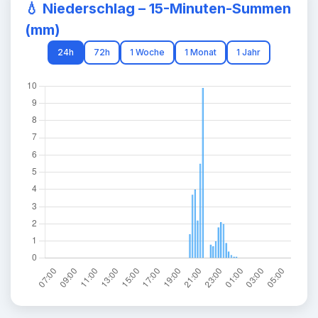
💧
Niederschlag – 15-Minuten-Summen
(mm)
24h
72h
1 Woche
1 Monat
1 Jahr