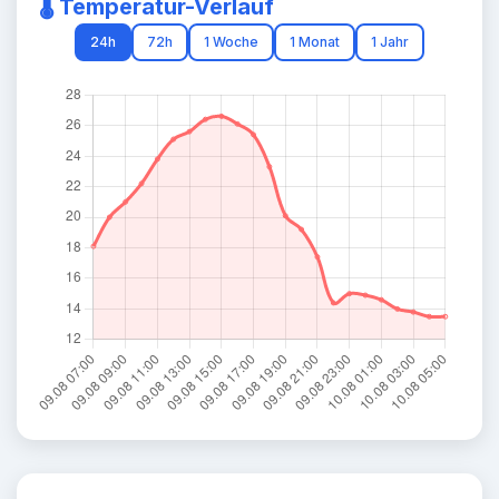
🌡️ Temperatur-Verlauf
24h
72h
1 Woche
1 Monat
1 Jahr