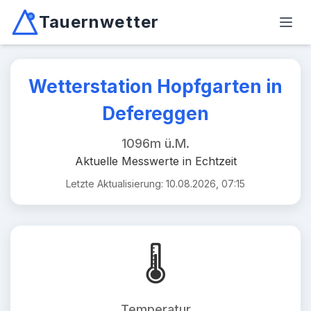
Tauernwetter
Unabhängiger Wetterdienst für Kärnten, Osttirol & Alpen
Haup
Mallnitz: Temperatur -2.6°C, Niederschlag 0.0mm/10min, W
Wetterstation Hopfgarten in
Defereggen
1096m ü.M.
Aktuelle Messwerte in Echtzeit
Letzte Aktualisierung: 10.08.2026, 07:15
🌡️
Temperatur