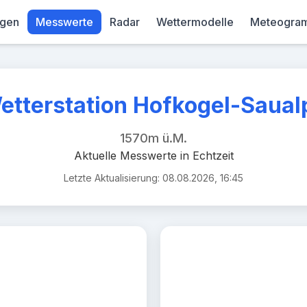
gen
Messwerte
Radar
Wettermodelle
Meteogra
 Alpenregion
ind 3.24km/h (Stand: 2025-11-07 07:30:00)
etterstation Hofkogel-Saual
1570m ü.M.
Aktuelle Messwerte in Echtzeit
Letzte Aktualisierung: 08.08.2026, 16:45