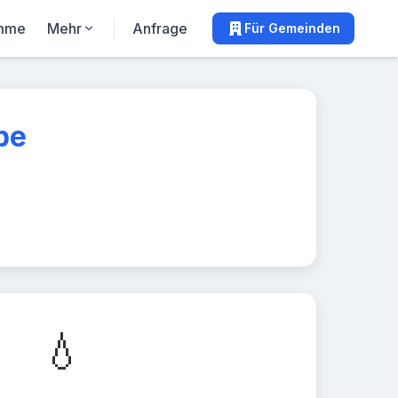
mme
Mehr
Anfrage
Für Gemeinden
pe
💧