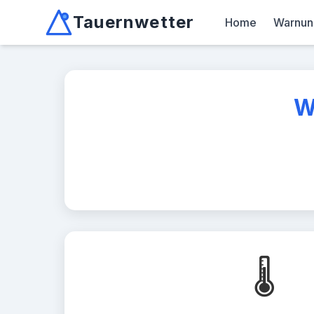
Tauernwetter
Home
Warnun
Unabhängiger Wetterdienst für Kärnten, Osttirol &
Mallnitz: Temperatur -2.6°C, Niederschlag 0.0mm/10min, W
W
🌡️