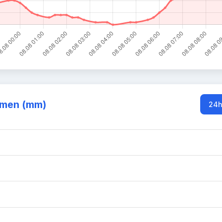
mmen (mm)
24