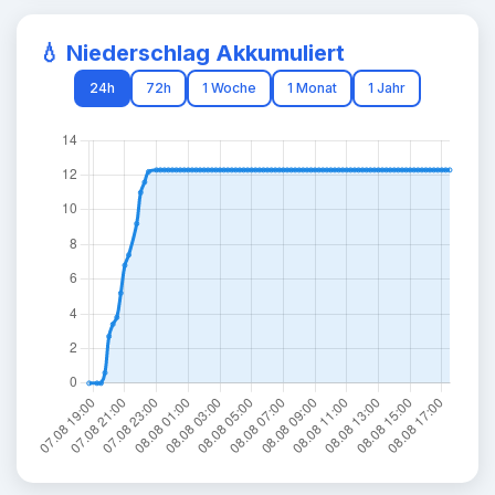
💧 Niederschlag Akkumuliert
24h
72h
1 Woche
1 Monat
1 Jahr