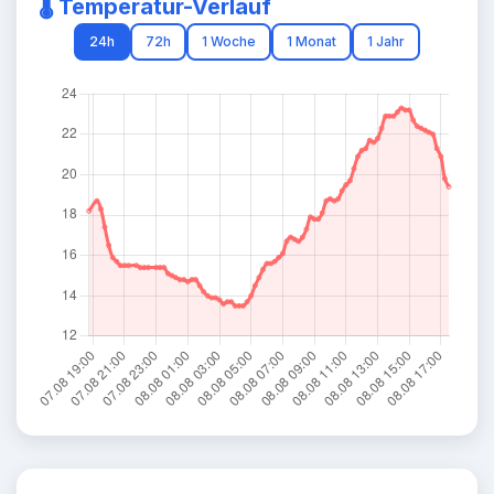
🌡️ Temperatur-Verlauf
24h
72h
1 Woche
1 Monat
1 Jahr