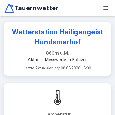
Tauernwetter
Unabhängiger Wetterdienst für Kärnten, Osttirol & Alpen
Haup
Mallnitz: Temperatur -2.6°C, Niederschlag 0.0mm/10min, W
Wetterstation Heiligengeist
Hundsmarhof
860m ü.M.
Aktuelle Messwerte in Echtzeit
Letzte Aktualisierung: 08.08.2026, 18:30
🌡️
Temperatur