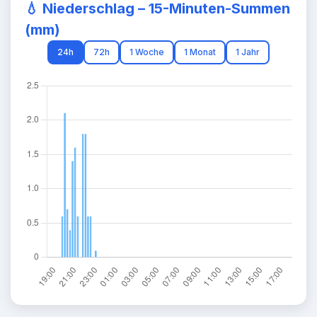
💧
Niederschlag – 15-Minuten-Summen
(mm)
24h
72h
1 Woche
1 Monat
1 Jahr