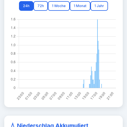
24h
72h
1 Woche
1 Monat
1 Jahr
💧 Niederschlag Akkumuliert