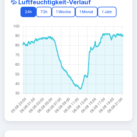
💦 Luftfeuchtigkeit-Verlauf
24h
72h
1 Woche
1 Monat
1 Jahr