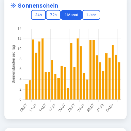
☀️ Sonnenschein
24h
72h
1 Monat
1 Jahr