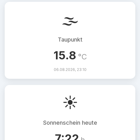
🌫️
Taupunkt
15.8
°C
06.08.2026, 23:10
☀️
Sonnenschein heute
7:22
h