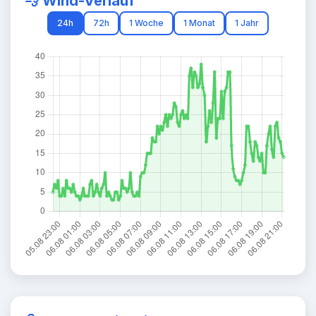
💨 Wind-Verlauf
24h
72h
1 Woche
1 Monat
1 Jahr