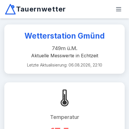
Tauernwetter
Unabhängiger Wetterdienst für Kärnten, Osttirol & Alpen
Haup
Mallnitz: Temperatur -2.6°C, Niederschlag 0.0mm/10min, W
Wetterstation Gmünd
749m ü.M.
Aktuelle Messwerte in Echtzeit
Letzte Aktualisierung: 06.08.2026, 22:10
🌡️
Temperatur