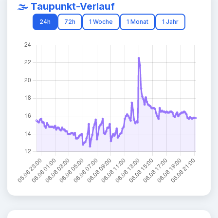
🌫️ Taupunkt-Verlauf
24h
72h
1 Woche
1 Monat
1 Jahr