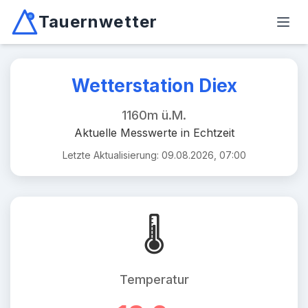
Tauernwetter
Unabhängiger Wetterdienst für Kärnten, Osttirol & Alpen
Haup
Mallnitz: Temperatur -2.6°C, Niederschlag 0.0mm/10min, W
Wetterstation Diex
1160m ü.M.
Aktuelle Messwerte in Echtzeit
Letzte Aktualisierung: 09.08.2026, 07:00
🌡️
Temperatur