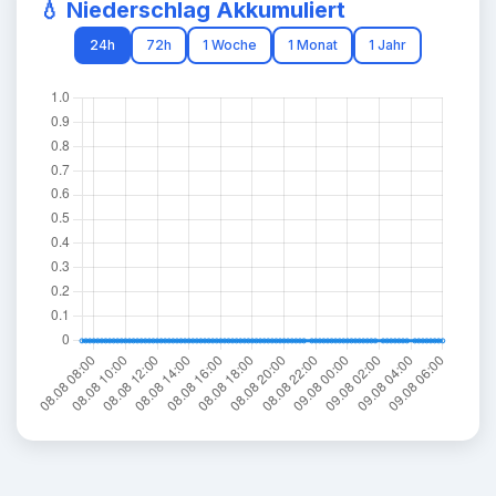
💧 Niederschlag Akkumuliert
24h
72h
1 Woche
1 Monat
1 Jahr