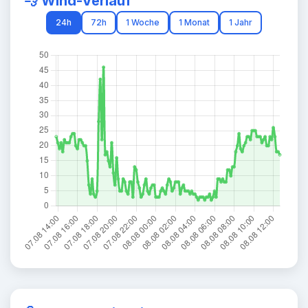
💨 Wind-Verlauf
24h
72h
1 Woche
1 Monat
1 Jahr