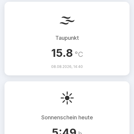
🌫️
Taupunkt
15.8
°C
08.08.2026, 14:40
☀️
Sonnenschein heute
5:49
h