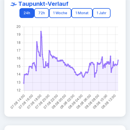
🌫️ Taupunkt-Verlauf
24h
72h
1 Woche
1 Monat
1 Jahr