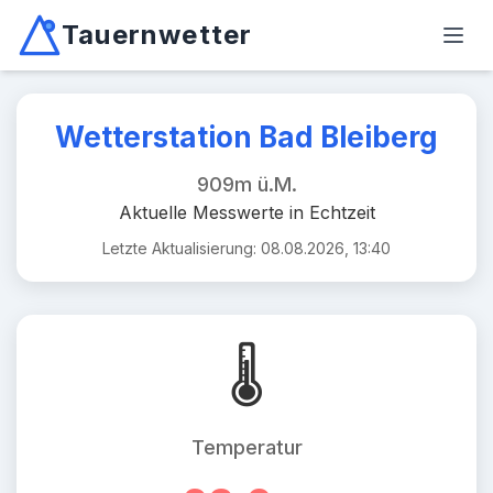
Tauernwetter
Unabhängiger Wetterdienst für Kärnten, Osttirol & Alpen
Haup
Mallnitz: Temperatur -2.6°C, Niederschlag 0.0mm/10min, W
Wetterstation Bad Bleiberg
909m ü.M.
Aktuelle Messwerte in Echtzeit
Letzte Aktualisierung: 08.08.2026, 13:40
🌡️
Temperatur