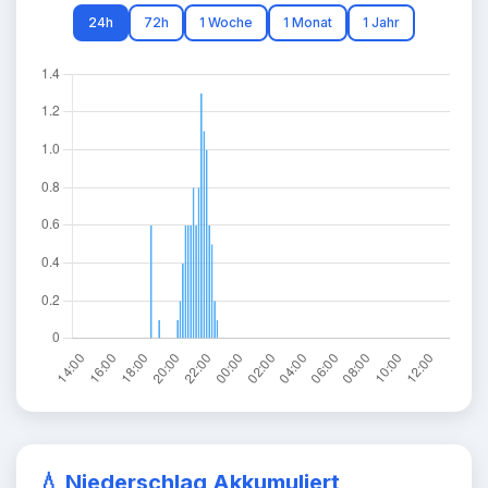
24h
72h
1 Woche
1 Monat
1 Jahr
💧 Niederschlag Akkumuliert