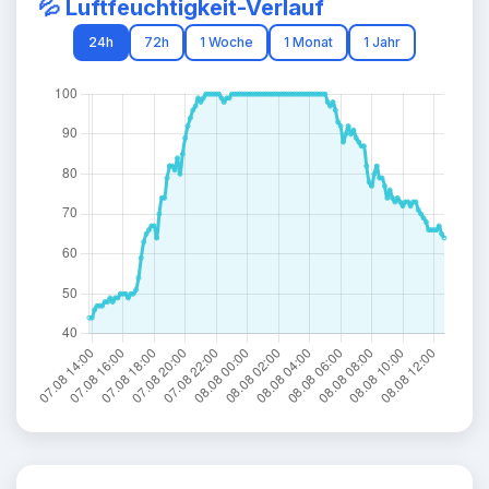
💦 Luftfeuchtigkeit-Verlauf
24h
72h
1 Woche
1 Monat
1 Jahr