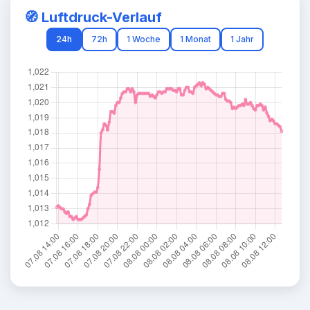
🧭 Luftdruck-Verlauf
24h
72h
1 Woche
1 Monat
1 Jahr