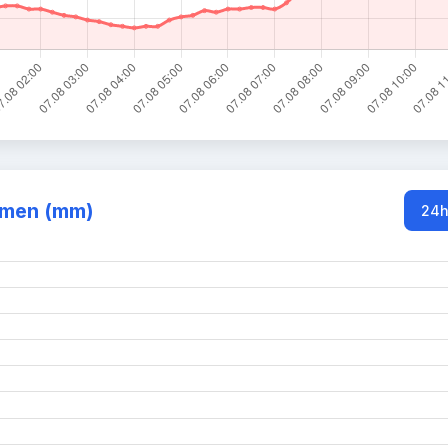
mmen (mm)
24