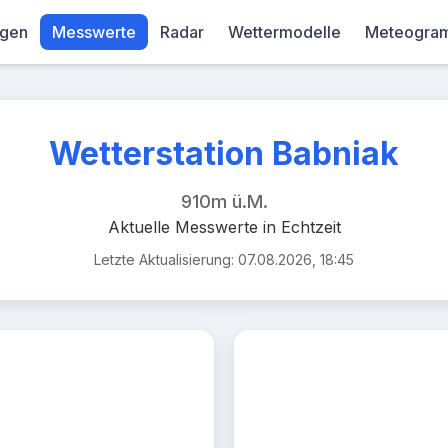
gen
Messwerte
Radar
Wettermodelle
Meteogra
 Alpenregion
ind 3.24km/h (Stand: 2025-11-07 07:30:00)
Wetterstation Babniak
910m ü.M.
Aktuelle Messwerte in Echtzeit
Letzte Aktualisierung: 07.08.2026, 18:45