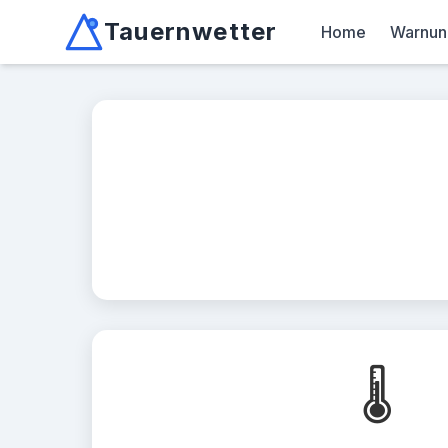
Tauernwetter
Home
Warnun
Unabhängiger Wetterdienst für Kärnten, Osttirol &
Mallnitz: Temperatur -2.6°C, Niederschlag 0.0mm/10min, W
🌡️