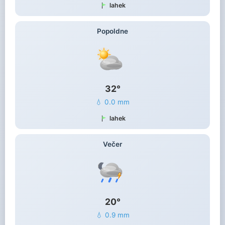
lahek
Popoldne
32°
💧 0.0 mm
lahek
Večer
20°
💧 0.9 mm