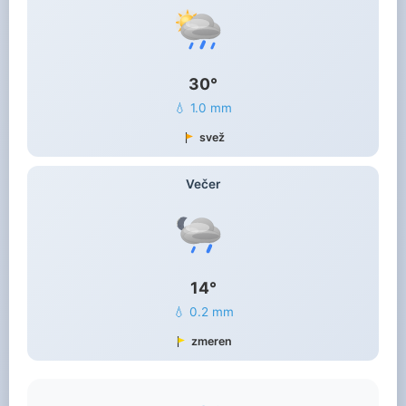
30°
💧 1.0 mm
svež
Večer
14°
💧 0.2 mm
zmeren