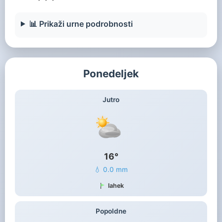
📊 Prikaži urne podrobnosti
Ponedeljek
Jutro
16°
💧 0.0 mm
lahek
Popoldne