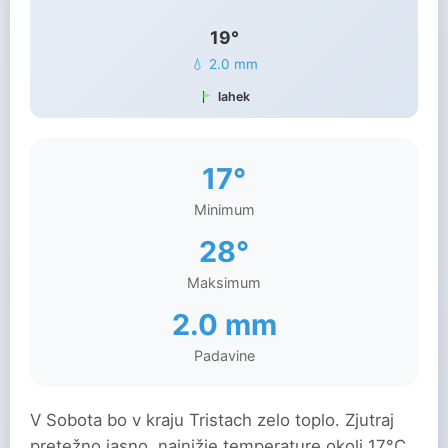
19°
💧 2.0 mm
lahek
17°
Minimum
28°
Maksimum
2.0 mm
Padavine
V Sobota bo v kraju Tristach zelo toplo. Zjutraj
pretežno jasno, najnižje temperature okoli 17°C.