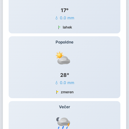
17°
💧 0.0 mm
lahek
Popoldne
28°
💧 0.0 mm
zmeren
Večer