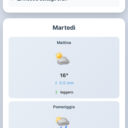
Martedì
Mattina
16°
💧 0.0 mm
leggero
Pomeriggio