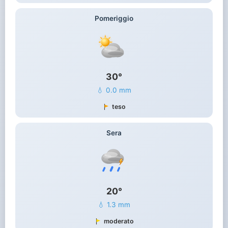
Pomeriggio
30°
💧 0.0 mm
teso
Sera
20°
💧 1.3 mm
moderato