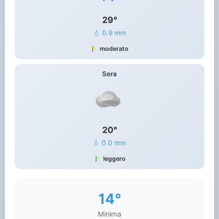
29°
💧 0.9 mm
moderato
Sera
20°
💧 0.0 mm
leggero
14°
Minima