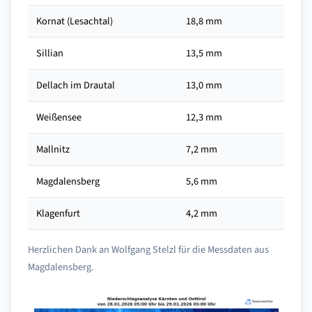
Kornat (Lesachtal)
18,8 mm
Sillian
13,5 mm
Dellach im Drautal
13,0 mm
Weißensee
12,3 mm
Mallnitz
7,2 mm
Magdalensberg
5,6 mm
Klagenfurt
4,2 mm
Herzlichen Dank an Wolfgang Stelzl für die Messdaten aus
Magdalensberg.