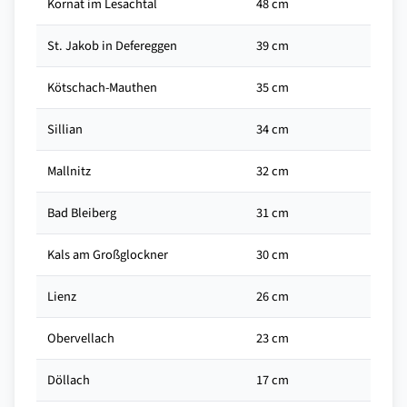
Kornat im Lesachtal
48 cm
St. Jakob in Defereggen
39 cm
Kötschach-Mauthen
35 cm
Sillian
34 cm
Mallnitz
32 cm
Bad Bleiberg
31 cm
Kals am Großglockner
30 cm
Lienz
26 cm
Obervellach
23 cm
Döllach
17 cm