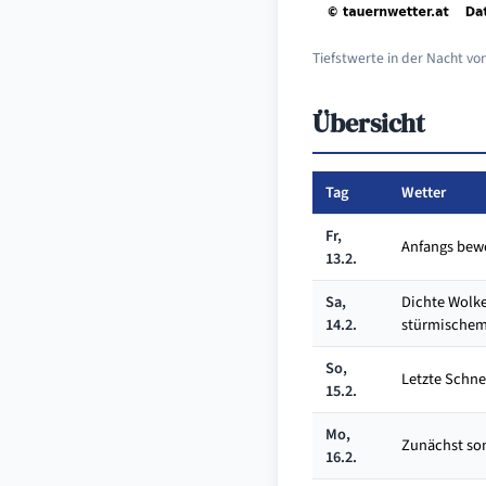
Tiefstwerte in der Nacht v
Übersicht
Tag
Wetter
Fr,
Anfangs bewö
13.2.
Sa,
Dichte Wolke
14.2.
stürmische
So,
Letzte Schne
15.2.
Mo,
Zunächst son
16.2.