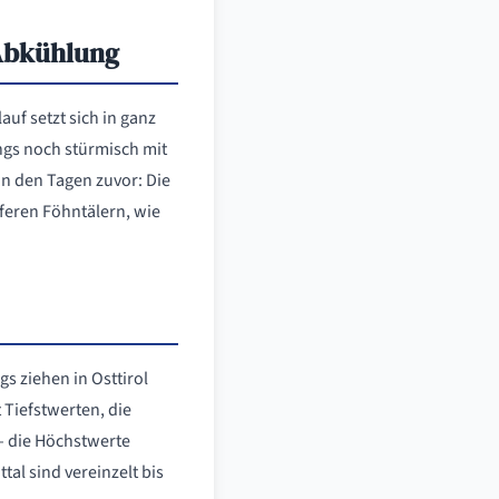
 Abkühlung
uf setzt sich in ganz
ings noch stürmisch mit
in den Tagen zuvor: Die
eferen Föhntälern, wie
s ziehen in Osttirol
 Tiefstwerten, die
 – die Höchstwerte
al sind vereinzelt bis