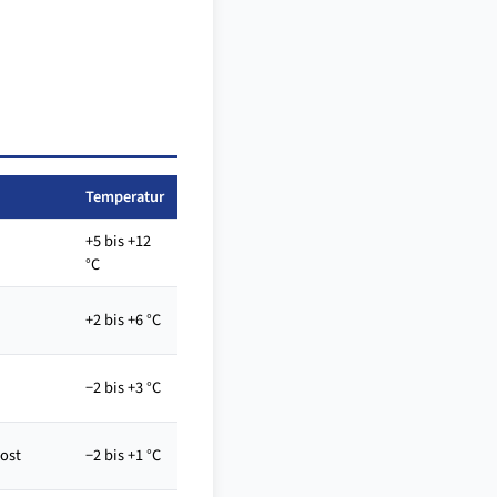
Temperatur
+5 bis +12
°C
+2 bis +6 °C
−2 bis +3 °C
rost
−2 bis +1 °C