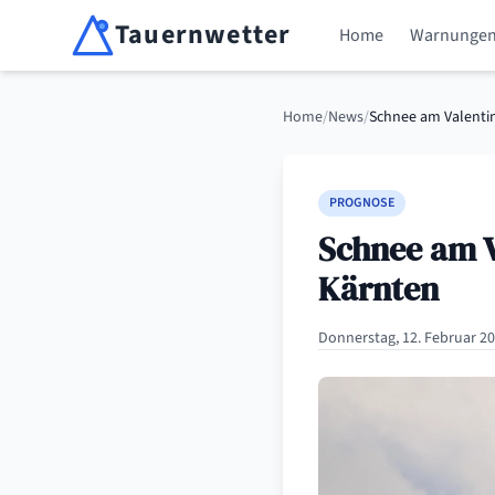
Tauernwetter
Home
Warnunge
Unabhängiger Wetterdienst für Kärnten, Osttirol & Alpen
Home
/
News
/
Schnee am Valentin
PROGNOSE
Schnee am V
Kärnten
Donnerstag, 12. Februar 20