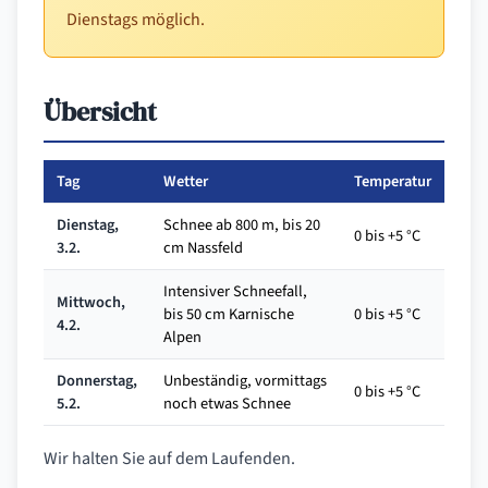
Dienstags möglich.
Übersicht
Tag
Wetter
Temperatur
Dienstag,
Schnee ab 800 m, bis 20
0 bis +5 °C
3.2.
cm Nassfeld
Intensiver Schneefall,
Mittwoch,
bis 50 cm Karnische
0 bis +5 °C
4.2.
Alpen
Donnerstag,
Unbeständig, vormittags
0 bis +5 °C
5.2.
noch etwas Schnee
Wir halten Sie auf dem Laufenden.