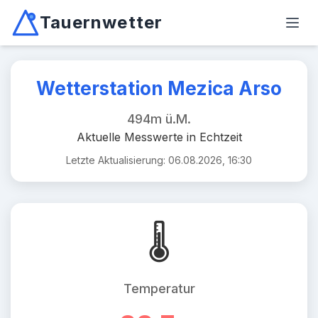
Tauernwetter
Unabhängiger Wetterdienst für Kärnten, Osttirol & Alpen
Haup
Mallnitz: Temperatur -2.6°C, Niederschlag 0.0mm/10min, W
Wetterstation Mezica Arso
494m ü.M.
Aktuelle Messwerte in Echtzeit
Letzte Aktualisierung: 06.08.2026, 16:30
🌡️
Temperatur