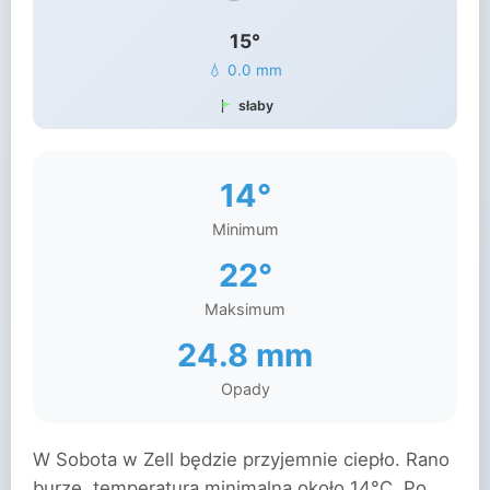
15°
💧 0.0 mm
słaby
14°
Minimum
22°
Maksimum
24.8 mm
Opady
W Sobota w Zell będzie przyjemnie ciepło. Rano
burze, temperatura minimalna około 14°C. Po