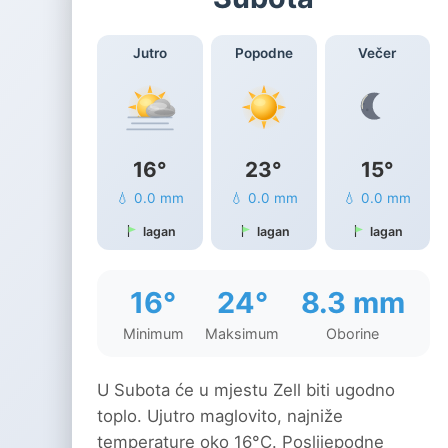
Jutro
Popodne
Večer
16°
23°
15°
💧 0.0 mm
💧 0.0 mm
💧 0.0 mm
lagan
lagan
lagan
16°
24°
8.3 mm
Minimum
Maksimum
Oborine
U Subota će u mjestu Zell biti ugodno
toplo. Ujutro maglovito, najniže
temperature oko 16°C. Poslijepodne