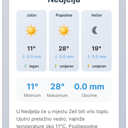
Jutro
Popodne
Večer
11°
28°
19°
💧 0.0 mm
💧 0.0 mm
💧 0.0 mm
lagan
umjeren
umjeren
11°
28°
0.0 mm
Minimum
Maksimum
Oborine
U Nedjelja će u mjestu Zell biti vrlo toplo.
Ujutro pretežno vedro, najniže
temperature oko 11°C. Poslijepodne