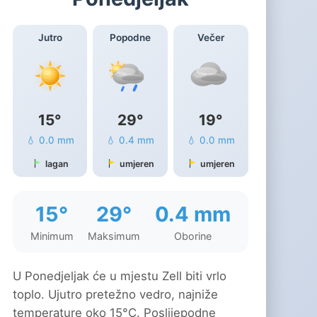
Jutro
Popodne
Večer
15°
29°
19°
💧 0.0 mm
💧 0.4 mm
💧 0.0 mm
lagan
umjeren
umjeren
15°
29°
0.4 mm
Minimum
Maksimum
Oborine
U Ponedjeljak će u mjestu Zell biti vrlo
toplo. Ujutro pretežno vedro, najniže
temperature oko 15°C. Poslijepodne