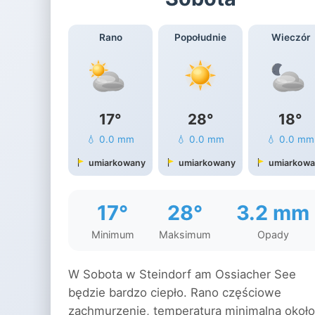
Rano
Popołudnie
Wieczór
17°
28°
18°
💧 0.0 mm
💧 0.0 mm
💧 0.0 mm
umiarkowany
umiarkowany
umiarkow
17°
28°
3.2 mm
Minimum
Maksimum
Opady
W Sobota w Steindorf am Ossiacher See
będzie bardzo ciepło. Rano częściowe
zachmurzenie, temperatura minimalna około