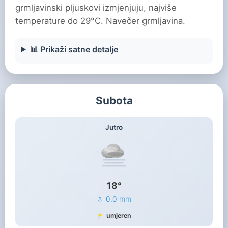
grmljavinski pljuskovi izmjenjuju, najviše
temperature do 29°C. Navečer grmljavina.
📊 Prikaži satne detalje
Subota
Jutro
18°
💧 0.0 mm
umjeren