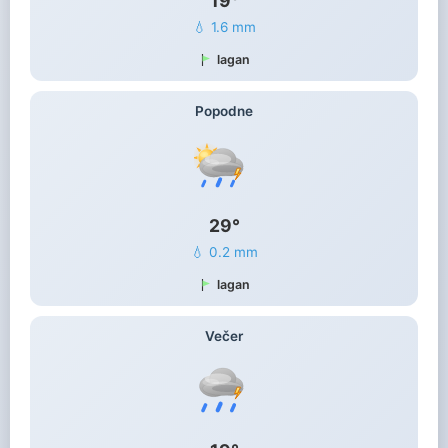
19°
💧 1.6 mm
lagan
Popodne
29°
💧 0.2 mm
lagan
Večer