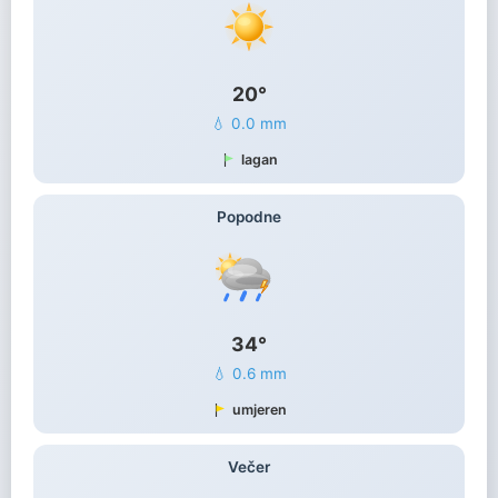
20°
💧 0.0 mm
lagan
Popodne
34°
💧 0.6 mm
umjeren
Večer