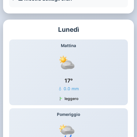
Lunedì
Mattina
17°
💧 0.0 mm
leggero
Pomeriggio