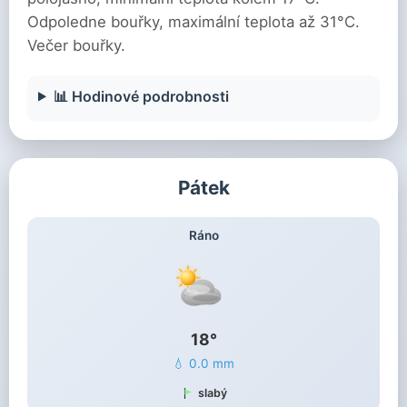
Odpoledne bouřky, maximální teplota až 31°C.
Večer bouřky.
📊 Hodinové podrobnosti
Pátek
Ráno
18°
💧 0.0 mm
slabý