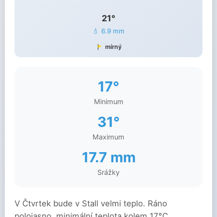
21°
💧 6.9 mm
mírný
17°
Minimum
31°
Maximum
17.7 mm
Srážky
V Čtvrtek bude v Stall velmi teplo. Ráno
polojasno, minimální teplota kolem 17°C.