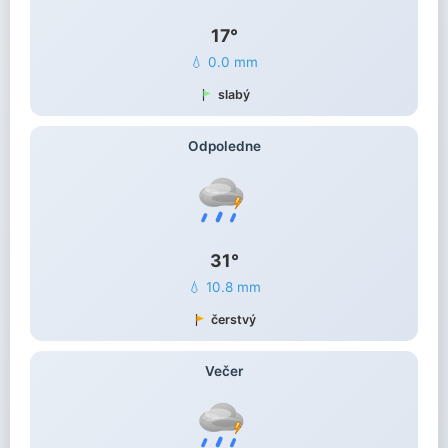
17°
💧 0.0 mm
slabý
Odpoledne
31°
💧 10.8 mm
čerstvý
Večer