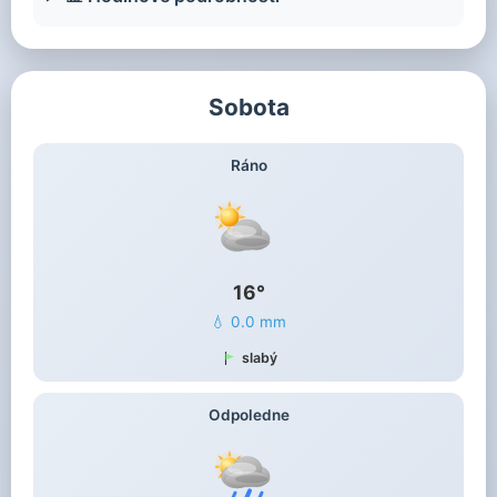
Sobota
Ráno
16°
💧 0.0 mm
slabý
Odpoledne