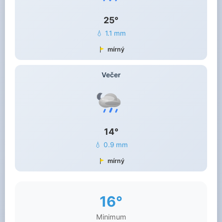
25°
💧 1.1 mm
mírný
Večer
14°
💧 0.9 mm
mírný
16°
Minimum