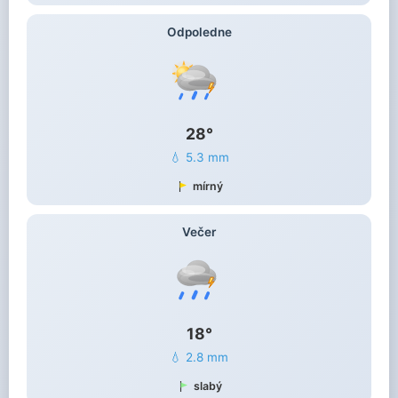
Odpoledne
28°
💧 5.3 mm
mírný
Večer
18°
💧 2.8 mm
slabý