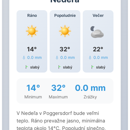
Ráno
Popoludnie
Večer
14°
32°
22°
💧 0.0 mm
💧 0.0 mm
💧 0.0 mm
slabý
slabý
slabý
14°
32°
0.0 mm
Minimum
Maximum
Zrážky
V Nedeľa v Poggersdorf bude veľmi
teplo. Ráno prevažne jasno, minimálna
teplota okolo 14°C. Popoludní slnečno,