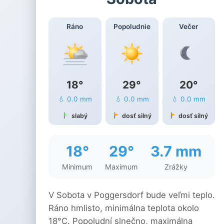
Ráno
Popoludnie
Večer
18°
29°
20°
💧 0.0 mm
💧 0.0 mm
💧 0.0 mm
slabý
dosť silný
dosť silný
18°
29°
3.7 mm
Minimum
Maximum
Zrážky
V Sobota v Poggersdorf bude veľmi teplo.
Ráno hmlisto, minimálna teplota okolo
18°C. Popoludní slnečno, maximálna