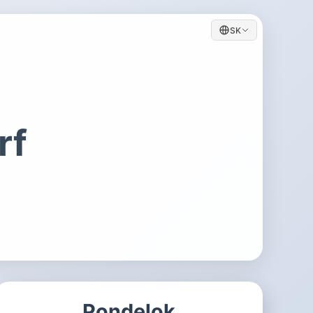
SK
rf
Pondelok