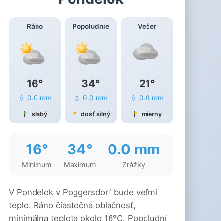
Ráno
Popoludnie
Večer
16°
34°
21°
💧 0.0 mm
💧 0.0 mm
💧 0.0 mm
slabý
dosť silný
mierny
16°
34°
0.0 mm
Minimum
Maximum
Zrážky
V Pondelok v Poggersdorf bude veľmi
teplo. Ráno čiastočná oblačnosť,
minimálna teplota okolo 16°C. Popoludní