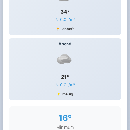
34°
💧 0.0 l/m²
lebhaft
Abend
21°
💧 0.0 l/m²
mäßig
16°
Minimum