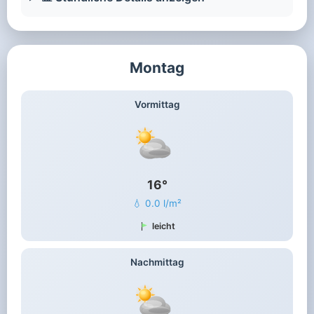
Montag
Vormittag
16°
💧 0.0 l/m²
leicht
Nachmittag