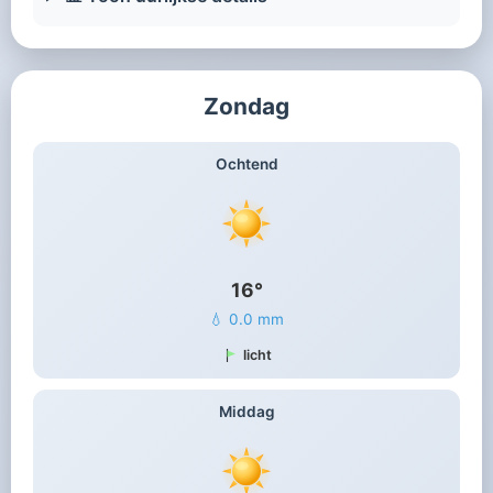
Zondag
Ochtend
16°
💧 0.0 mm
licht
Middag