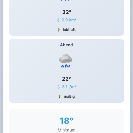
32°
💧 9.9 l/m²
lebhaft
Abend
22°
💧 3.1 l/m²
mäßig
18°
Minimum