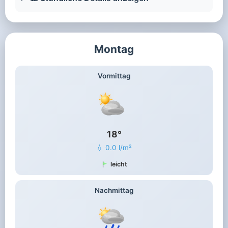
Montag
Vormittag
18°
💧 0.0 l/m²
leicht
Nachmittag