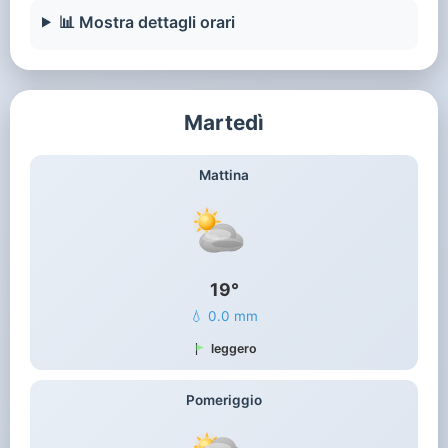
📊 Mostra dettagli orari
Martedì
Mattina
19°
💧 0.0 mm
leggero
Pomeriggio