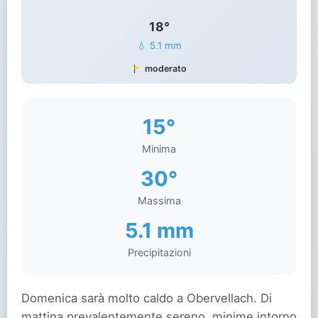
18°
💧 5.1 mm
moderato
15°
Minima
30°
Massima
5.1 mm
Precipitazioni
Domenica sarà molto caldo a Obervellach. Di
mattina prevalentemente sereno, minime intorno