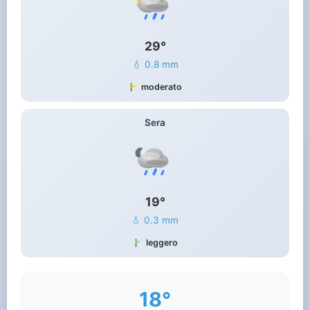
29°
💧 0.8 mm
moderato
Sera
19°
💧 0.3 mm
leggero
18°